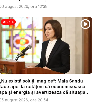
...
06 august 2026, ora 12:38
UPDATE
„Nu există soluții magice”: Maia Sandu
face apel la cetățeni să economisească
apa și energia și avertizează că situația
s...
05 august 2026, ora 20:54