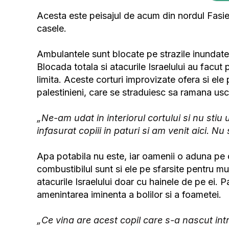
Acesta este peisajul de acum din nordul Fasiei
casele.
Ambulantele sunt blocate pe strazile inundate, 
Blocada totala si atacurile Israelului au facut 
limita. Aceste corturi improvizate ofera si ele
palestinieni, care se straduiesc sa ramana usca
„Ne-am udat in interiorul cortului si nu stiu
infasurat copiii in paturi si am venit aici. N
Apa potabila nu este, iar oamenii o aduna pe 
combustibilul sunt si ele pe sfarsite pentru mul
atacurile Israelului doar cu hainele de pe ei. Pa
amenintarea iminenta a bolilor si a foametei.
„Ce vina are acest copil care s-a nascut intr