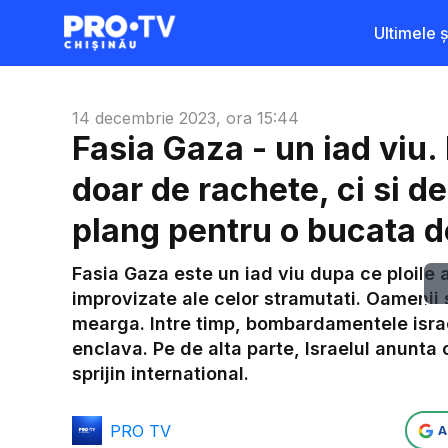
Ultimele șt
14 decembrie 2023, ora 15:44
Fasia Gaza - un iad viu.
doar de rachete, ci si de
plang pentru o bucata d
Fasia Gaza este un iad viu dupa ce ploile 
improvizate ale celor stramutati. Oamenii 
mearga. Intre timp, bombardamentele israe
enclava. Pe de alta parte, Israelul anunta
sprijin international.
PRO TV
A