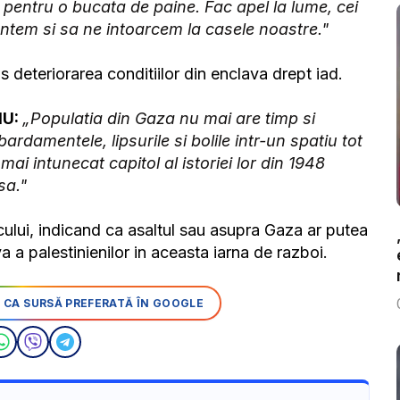
pentru o bucata de paine. Fac apel la lume, cei
ntem si sa ne intoarcem la casele noastre."
 deteriorarea conditiilor din enclava drept iad.
NU:
„Populatia din Gaza nu mai are timp si
damentele, lipsurile si bolile intr-un spatiu tot
 mai intunecat capitol al istoriei lor din 1948
sa."
ocului, indicand ca asaltul sau asupra Gaza ar putea
va a palestinienilor in aceasta iarna de razboi.
 CA SURSĂ PREFERATĂ ÎN GOOGLE