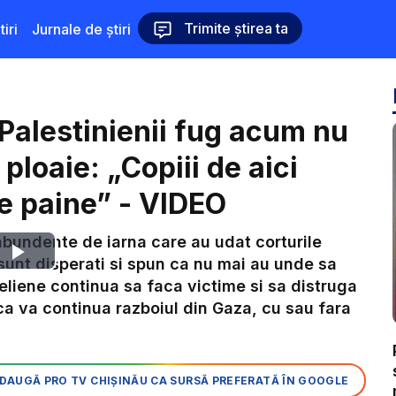
Trimite știrea ta
iri
Jurnale de știri
 Palestinienii fug acum nu
 ploaie: „Copiii de aici
e paine” - VIDEO
abundente de iarna care au udat corturile
Play
sunt disperati si spun ca nu mai au unde sa
liene continua sa faca victime si sa distruga
Video
 ca va continua razboiul din Gaza, cu sau fara
DAUGĂ PRO TV CHIȘINĂU CA SURSĂ PREFERATĂ ÎN GOOGLE