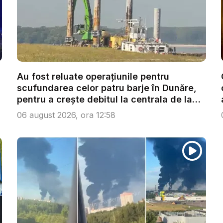
Au fost reluate operațiunile pentru
scufundarea celor patru barje în Dunăre,
pentru a crește debitul la centrala de la
C...
06 august 2026, ora 12:58