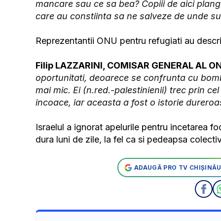
mancare sau ce sa bea? Copiii de aici plang 
care au constiinta sa ne salveze de unde su
Reprezentantii ONU pentru refugiati au descris
Filip LAZZARINI, COMISAR GENERAL AL O
oportunitati, deoarece se confrunta cu bombar
mai mic. Ei (n.red.-palestinienii) trec prin cel
incoace, iar aceasta a fost o istorie dureroa
Israelul a ignorat apelurile pentru incetarea f
dura luni de zile, la fel ca si pedeapsa colecti
ADAUGĂ PRO TV CHIȘINĂU