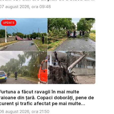
07 august 2026, ora 09:48
UPDATE
Furtuna a făcut ravagii în mai multe
raioane din țară. Copaci doborâți, pene de
curent și trafic afectat pe mai multe
trase...
06 august 2026, ora 21:50