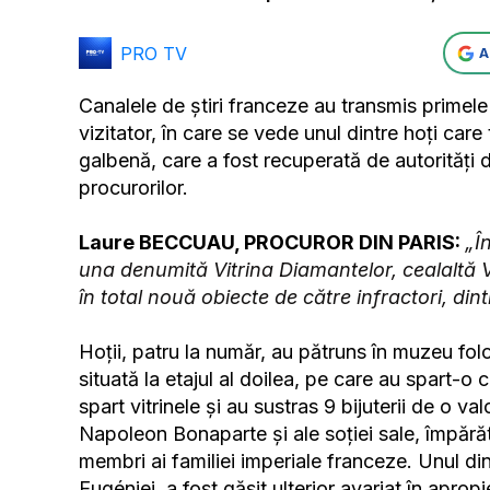
PRO TV
A
Canalele de știri franceze au transmis primele
vizitator, în care se vede unul dintre hoți care
galbenă, care a fost recuperată de autorități 
procurorilor.
Laure BECCUAU, PROCUROR DIN PARIS:
„Î
una denumită Vitrina Diamantelor, cealaltă Vi
în total nouă obiecte de către infractori, dint
Hoții, patru la număr, au pătruns în muzeu fol
situată la etajul al doilea, pe care au spart-o
spart vitrinele și au sustras 9 bijuterii de o va
Napoleon Bonaparte și ale soției sale, împără
membri ai familiei imperiale franceze. Unul 
Eugéniei, a fost găsit ulterior avariat în apro