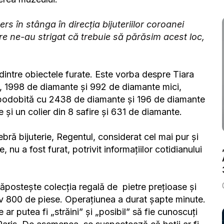
s în stânga în direcția bijuteriilor coroanei
re ne-au strigat că trebuie să părăsim acest loc,
dintre obiectele furate. Este vorba despre Tiara
, 1998 de diamante și 992 de diamante mici,
mpodobită cu 2438 de diamante și 196 de diamante
e și un colier din 8 safire și 631 de diamante.
bră bijuterie, Regentul, considerat cel mai pur și
nu a fost furat, potrivit informațiilor cotidianului
adăpostește colecția regală de pietre prețioase și
v 800 de piese. Operațiunea a durat șapte minute.
 ar putea fi „străini” și „posibil” să fie cunoscuți