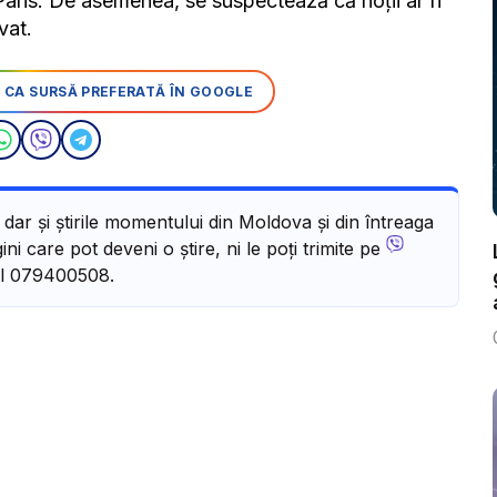
n Paris. De asemenea, se suspectează că hoții ar fi
vat.
 CA SURSĂ PREFERATĂ ÎN GOOGLE
, dar și știrile momentului din Moldova și din întreaga
ni care pot deveni o știre, ni le poți trimite pe
l 079400508.