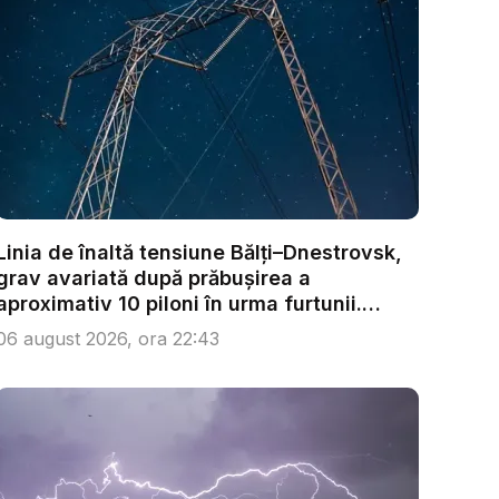
Linia de înaltă tensiune Bălți–Dnestrovsk,
grav avariată după prăbușirea a
aproximativ 10 piloni în urma furtunii.
Ech...
06 august 2026, ora 22:43