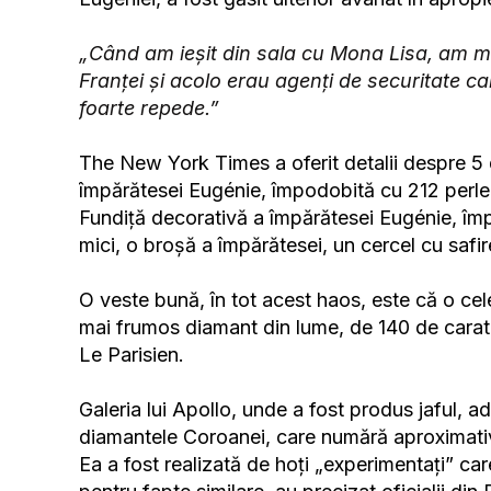
„Când am ieșit din sala cu Mona Lisa, am mer
Franței și acolo erau agenți de securitate ca
foarte repede.”
The New York Times a oferit detalii despre 5 
împărătesei Eugénie, împodobită cu 212 perle
Fundiță decorativă a împărătesei Eugénie, î
mici, o broșă a împărătesei, un cercel cu safir
O veste bună, în tot acest haos, este că o cele
mai frumos diamant din lume, de 140 de carate, 
Le Parisien.
Galeria lui Apollo, unde a fost produs jaful, 
diamantele Coroanei, care numără aproximati
Ea a fost realizată de hoți „experimentați” care