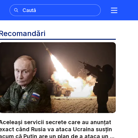
Recomandări
Aceleași servicii secrete care au anunțat
exact când Rusia va ataca Ucraina susțin
acum că Putin are un plan de a ataca un ...