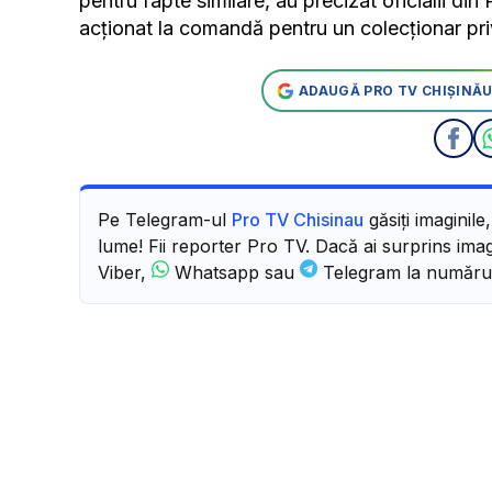
pentru fapte similare, au precizat oficialii di
acționat la comandă pentru un colecționar pri
ADAUGĂ PRO TV CHIȘINĂU
Pe Telegram-ul
Pro TV Chisinau
găsiți imaginile
lume! Fii reporter Pro TV. Dacă ai surprins imagi
Viber,
Whatsapp sau
Telegram la număru