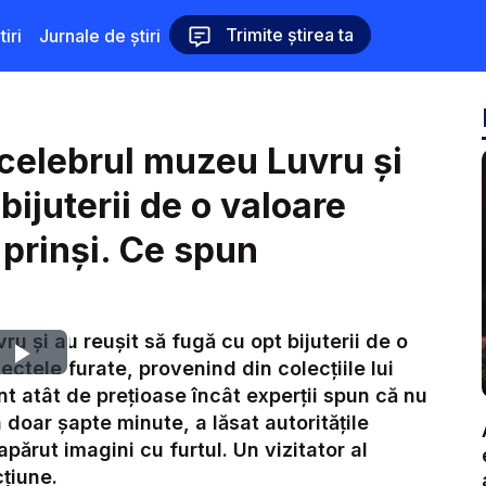
Trimite știrea ta
iri
Jurnale de știri
 celebrul muzeu Luvru și
bijuterii de o valoare
 prinși. Ce spun
u și au reușit să fugă cu opt bijuterii de o
Play
ectele furate, provenind din colecțiile lui
t atât de prețioase încât experții spun că nu
Video
 doar șapte minute, a lăsat autoritățile
apărut imagini cu furtul. Un vizitator al
cțiune.