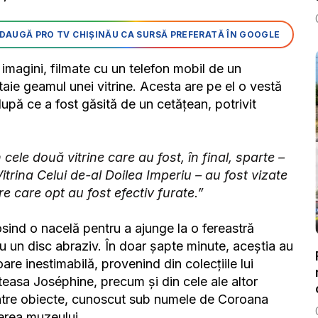
DAUGĂ PRO TV CHIȘINĂU CA SURSĂ PREFERATĂ ÎN GOOGLE
 imagini, filmate cu un telefon mobil de un
 taie geamul unei vitrine. Acesta are pe el o vestă
după ce a fost găsită de un cetățean, potrivit
n cele două vitrine care au fost, în final, sparte –
trina Celui de-al Doilea Imperiu – au fost vizate
re care opt au fost efectiv furate.”
osind o nacelă pentru a ajunge la o fereastră
 cu un disc abraziv. În doar șapte minute, aceștia au
loare inestimabilă, provenind din colecțiile lui
teasa Joséphine, precum și din cele ale altor
dintre obiecte, cunoscut sub numele de Coroana
pierea muzeului.