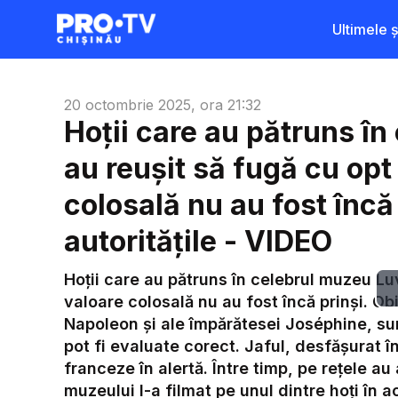
Ultimele șt
20 octombrie 2025, ora 21:32
Hoții care au pătruns în
au reușit să fugă cu opt 
colosală nu au fost încă
autoritățile - VIDEO
Hoții care au pătruns în celebrul muzeu Luvr
valoare colosală nu au fost încă prinși. Obi
Napoleon și ale împărătesei Joséphine, sun
pot fi evaluate corect. Jaful, desfășurat în
franceze în alertă. Între timp, pe rețele au 
muzeului l-a filmat pe unul dintre hoți în a