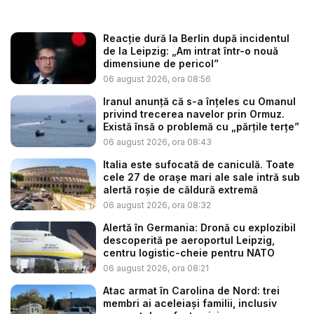
Reacție dură la Berlin după incidentul
de la Leipzig: „Am intrat într-o nouă
dimensiune de pericol”
06 august 2026, ora 08:56
Iranul anunță că s-a înțeles cu Omanul
privind trecerea navelor prin Ormuz.
Există însă o problemă cu „părțile terțe”
06 august 2026, ora 08:43
Italia este sufocată de caniculă. Toate
cele 27 de oraşe mari ale sale intră sub
alertă roșie de căldură extremă
06 august 2026, ora 08:32
Alertă în Germania: Dronă cu explozibil
descoperită pe aeroportul Leipzig,
centru logistic-cheie pentru NATO
06 august 2026, ora 08:21
Atac armat în Carolina de Nord: trei
membri ai aceleiași familii, inclusiv