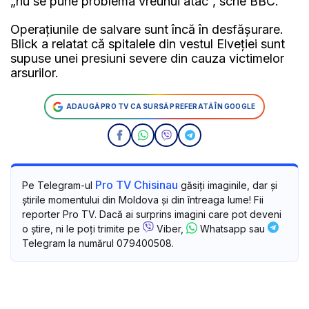
„nu se pune problema vreunui atac”, scrie BBC.
Operațiunile de salvare sunt încă în desfășurare.
Blick a relatat că spitalele din vestul Elveției sunt
supuse unei presiuni severe din cauza victimelor
arsurilor.
ADAUGĂ PRO TV CA SURSĂ PREFERATĂ ÎN GOOGLE
Pro TV Chisinau
Pe Telegram-ul
găsiți imaginile, dar și
știrile momentului din Moldova și din întreaga lume! Fii
reporter Pro TV. Dacă ai surprins imagini care pot deveni
o știre, ni le poți trimite pe
Viber,
Whatsapp sau
Telegram la numărul 079400508.