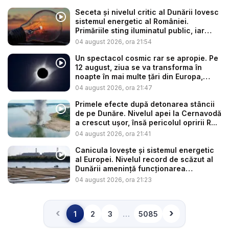
Seceta și nivelul critic al Dunării lovesc
sistemul energetic al României.
Primăriile sting iluminatul public, iar
co...
04 august 2026, ora 21:54
Un spectacol cosmic rar se apropie. Pe
12 august, ziua se va transforma în
noapte în mai multe țări din Europa,
oda...
04 august 2026, ora 21:47
Primele efecte după detonarea stâncii
de pe Dunăre. Nivelul apei la Cernavodă
a crescut ușor, însă pericolul opririi R...
04 august 2026, ora 21:41
Canicula lovește și sistemul energetic
al Europei. Nivelul record de scăzut al
Dunării amenință funcționarea
centrale...
04 august 2026, ora 21:23
‹
›
…
1
2
3
5085
Înapoi
Înainte