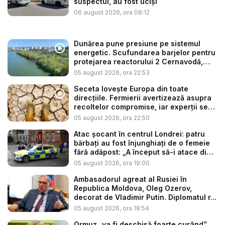
suspectul, au fost uciși
06 august 2026, ora 08:12
Dunărea pune presiune pe sistemul
energetic. Scufundarea barjelor pentru
protejarea reactorului 2 Cernavodă,
am...
05 august 2026, ora 22:53
Seceta lovește Europa din toate
direcțiile. Fermierii avertizează asupra
recoltelor compromise, iar experții se
t...
05 august 2026, ora 22:50
Atac șocant în centrul Londrei: patru
bărbați au fost înjunghiați de o femeie
fără adăpost: „A început să-i atace din
...
05 august 2026, ora 19:00
Ambasadorul agreat al Rusiei în
Republica Moldova, Oleg Ozerov,
decorat de Vladimir Putin. Diplomatul r...
05 august 2026, ora 18:54
Ormuz „va fi deschisă foarte curând”.