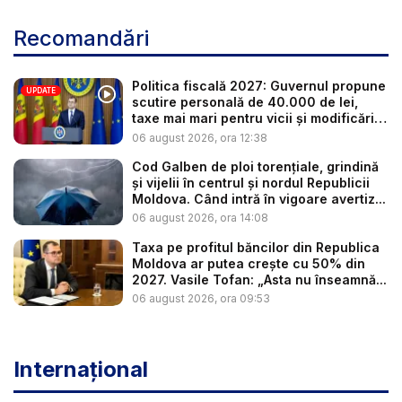
Recomandări
Politica fiscală 2027: Guvernul propune
UPDATE
scutire personală de 40.000 de lei,
taxe mai mari pentru vicii și modificări
l...
06 august 2026, ora 12:38
Cod Galben de ploi torențiale, grindină
și vijelii în centrul și nordul Republicii
Moldova. Când intră în vigoare avertiz...
06 august 2026, ora 14:08
Taxa pe profitul băncilor din Republica
Moldova ar putea crește cu 50% din
2027. Vasile Tofan: „Asta nu înseamnă...
06 august 2026, ora 09:53
Internațional