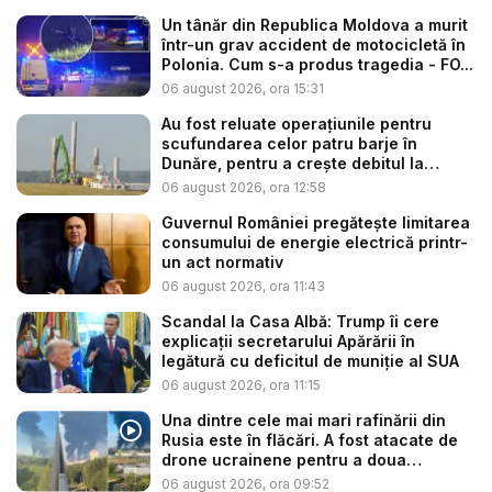
Un tânăr din Republica Moldova a murit
într-un grav accident de motocicletă în
Polonia. Cum s-a produs tragedia - FO...
06 august 2026, ora 15:31
Au fost reluate operațiunile pentru
scufundarea celor patru barje în
Dunăre, pentru a crește debitul la
cent...
06 august 2026, ora 12:58
Guvernul României pregătește limitarea
consumului de energie electrică printr-
un act normativ
06 august 2026, ora 11:43
Scandal la Casa Albă: Trump îi cere
explicații secretarului Apărării în
legătură cu deficitul de muniție al SUA
06 august 2026, ora 11:15
Una dintre cele mai mari rafinării din
Rusia este în flăcări. A fost atacate de
drone ucrainene pentru a doua
noapte...
06 august 2026, ora 09:52