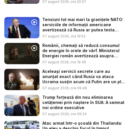
„Amazonu...
07 august 2026, ora 20:01
Tensiuni tot mai mari la granițele NATO:
serviciile de informații americane
avertizează că Rusia ar putea testa
Alia...
07 august 2026, ora 19:52
Românii, chemați să reducă consumul
de energie în orele de vârf. Ministerul
Energiei român avertizează asupra
efe...
07 august 2026, ora 19:39
Aceleași servicii secrete care au
anunțat exact când Rusia va ataca
Ucraina susțin acum că Putin are un pl...
07 august 2026, ora 09:48
Trump forțează din nou eliminarea
cetățeniei prin naștere în SUA: A semnat
noi ordine executive
07 august 2026, ora 09:24
Atac armat într-o școală din Thailanda:
Un elev a deschis focul în timpul