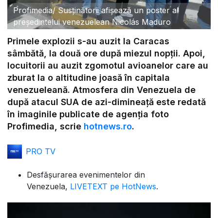
Profimedia
/
Susținătorii afișează un poster al
președintelui venezuelean Nicolás Maduro
Primele explozii s-au auzit la Caracas
sâmbătă, la două ore după miezul nopții. Apoi,
locuitorii au auzit zgomotul avioanelor care au
zburat la o altitudine joasă în capitala
venezueleană. Atmosfera din Venezuela de
după atacul SUA de azi-dimineață este redată
în imaginile publicate de agenția foto
Profimedia, scrie
hotnews.ro
.
PRO TV
Desfășurarea evenimentelor din
Venezuela,
LIVETEXT pe HotNews
.