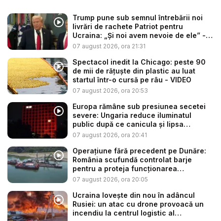
Trump pune sub semnul întrebării noi
livrări de rachete Patriot pentru
Ucraina: „Și noi avem nevoie de ele” -
V...
07 august 2026, ora 21:31
Spectacol inedit la Chicago: peste 90
de mii de rățuște din plastic au luat
startul într-o cursă pe râu - VIDEO
07 august 2026, ora 20:53
Europa rămâne sub presiunea secetei
severe: Ungaria reduce iluminatul
public după ce canicula și lipsa
precip...
07 august 2026, ora 20:41
Operațiune fără precedent pe Dunăre:
România scufundă controlat barje
pentru a proteja funcționarea
Centrale...
07 august 2026, ora 20:05
Ucraina lovește din nou în adâncul
Rusiei: un atac cu drone provoacă un
incendiu la centrul logistic al