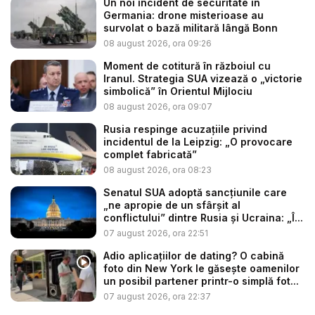
Un noi incident de securitate în
Germania: drone misterioase au
survolat o bază militară lângă Bonn
08 august 2026, ora 09:26
Moment de cotitură în războiul cu
Iranul. Strategia SUA vizează o „victorie
simbolică” în Orientul Mijlociu
08 august 2026, ora 09:07
Rusia respinge acuzațiile privind
incidentul de la Leipzig: „O provocare
complet fabricată”
08 august 2026, ora 08:23
Senatul SUA adoptă sancțiunile care
„ne apropie de un sfârșit al
conflictului” dintre Rusia și Ucraina: „Î...
07 august 2026, ora 22:51
Adio aplicațiilor de dating? O cabină
foto din New York le găsește oamenilor
un posibil partener printr-o simplă fot...
07 august 2026, ora 22:37