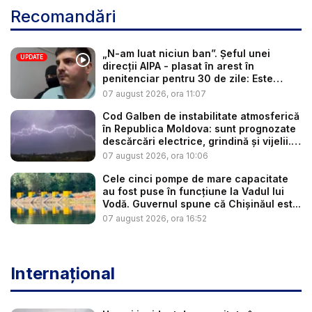
Recomandări
„N-am luat niciun ban”. Șeful unei
UPDATE
direcții AIPA - plasat în arest în
penitenciar pentru 30 de zile: Este
cerc...
07 august 2026, ora 11:07
Cod Galben de instabilitate atmosferică
în Republica Moldova: sunt prognozate
descărcări electrice, grindină și vijelii.
...
07 august 2026, ora 10:06
Cele cinci pompe de mare capacitate
au fost puse în funcțiune la Vadul lui
Vodă. Guvernul spune că Chișinăul est...
07 august 2026, ora 16:52
Internațional