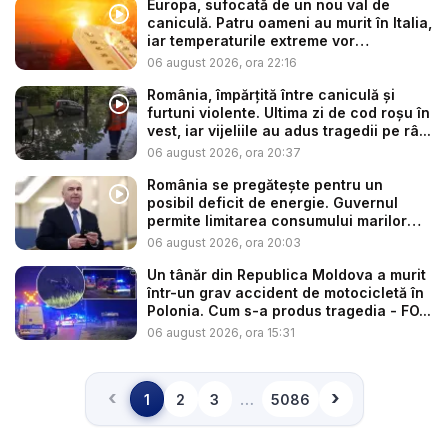
Europa, sufocată de un nou val de
caniculă. Patru oameni au murit în Italia,
iar temperaturile extreme vor
continua...
06 august 2026, ora 22:16
România, împărțită între caniculă și
furtuni violente. Ultima zi de cod roșu în
vest, iar vijeliile au adus tragedii pe râ...
06 august 2026, ora 20:37
România se pregătește pentru un
posibil deficit de energie. Guvernul
permite limitarea consumului marilor
co...
06 august 2026, ora 20:03
Un tânăr din Republica Moldova a murit
într-un grav accident de motocicletă în
Polonia. Cum s-a produs tragedia - FO...
06 august 2026, ora 15:31
‹
›
…
1
2
3
5086
Înapoi
Înainte