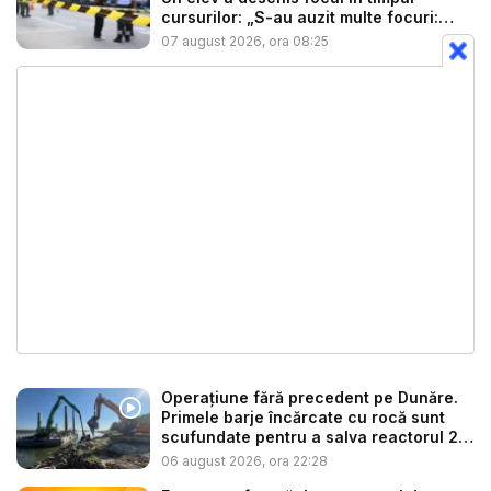
cursurilor: „S-au auzit multe focuri:
ba...
07 august 2026, ora 08:25
Operațiune fără precedent pe Dunăre.
Primele barje încărcate cu rocă sunt
scufundate pentru a salva reactorul 2
...
06 august 2026, ora 22:28