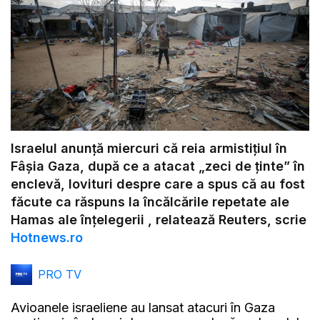
Israelul anunţă miercuri că reia armistiţiul în
Fâşia Gaza, după ce a atacat „zeci de ţinte” în
enclevă, lovituri despre care a spus că au fost
făcute ca răspuns la încălcările repetate ale
Hamas ale înțelegerii , relatează Reuters, scrie
Hotnews.ro
PRO TV
Avioanele israeliene au lansat atacuri în Gaza