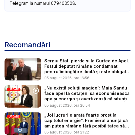
Telegram la numărul 079400508.
Recomandări
Sergiu Stati pierde și la Curtea de Apel.
Fostul deputat rămâne condamnat
pentru îmbogățire ilicită și este obligat
...
05 august 2026, ora 16:56
„Nu există soluții magice”: Maia Sandu
UPDATE
face apel la cetățeni să economisească
apa și energia și avertizează că situați...
05 august 2026, ora 20:54
„Joi lucrurile arată foarte prost la
UPDATE
capitolul energie”: Premierul anunță că
am putea rămâne fără posibilitatea să
c...
05 august 2026, ora 21:22