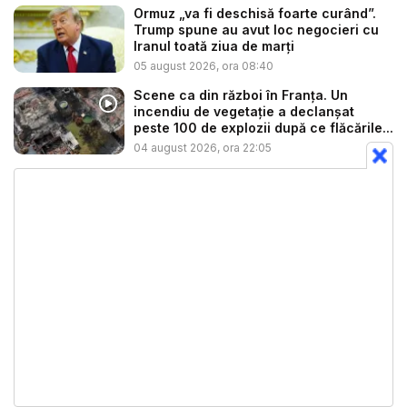
Ormuz „va fi deschisă foarte curând”.
Trump spune au avut loc negocieri cu
Iranul toată ziua de marți
05 august 2026, ora 08:40
Scene ca din război în Franța. Un
incendiu de vegetație a declanșat
peste 100 de explozii după ce flăcările...
04 august 2026, ora 22:05