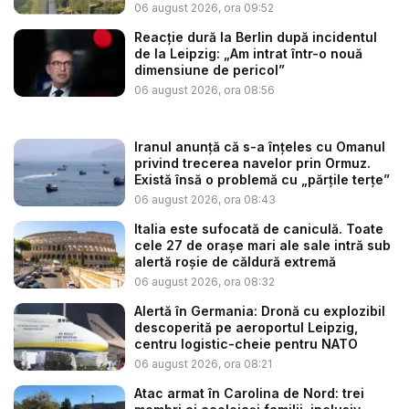
noapte...
06 august 2026, ora 09:52
Reacție dură la Berlin după incidentul
de la Leipzig: „Am intrat într-o nouă
dimensiune de pericol”
06 august 2026, ora 08:56
Iranul anunță că s-a înțeles cu Omanul
privind trecerea navelor prin Ormuz.
Există însă o problemă cu „părțile terțe”
06 august 2026, ora 08:43
Italia este sufocată de caniculă. Toate
cele 27 de oraşe mari ale sale intră sub
alertă roșie de căldură extremă
06 august 2026, ora 08:32
Alertă în Germania: Dronă cu explozibil
descoperită pe aeroportul Leipzig,
centru logistic-cheie pentru NATO
06 august 2026, ora 08:21
Atac armat în Carolina de Nord: trei