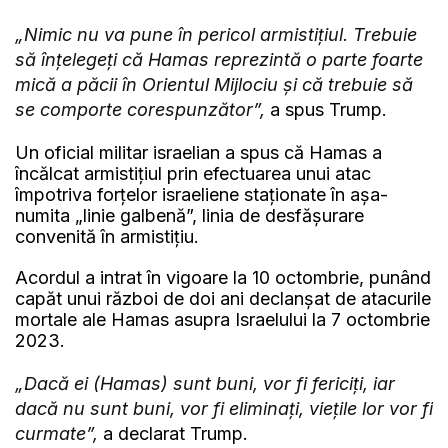
„Nimic nu va pune în pericol armistițiul. Trebuie
să înțelegeți că Hamas reprezintă o parte foarte
mică a păcii în Orientul Mijlociu și că trebuie să
se comporte corespunzător”,
a spus Trump.
Un oficial militar israelian a spus că Hamas a
încălcat armistițiul prin efectuarea unui atac
împotriva forțelor israeliene staționate în așa-
numita „linie galbenă”, linia de desfășurare
convenită în armistițiu.
Acordul a intrat în vigoare la 10 octombrie, punând
capăt unui război de doi ani declanșat de atacurile
mortale ale Hamas asupra Israelului la 7 octombrie
2023.
„Dacă ei (Hamas) sunt buni, vor fi fericiți, iar
dacă nu sunt buni, vor fi eliminați, viețile lor vor fi
curmate”,
a declarat Trump.