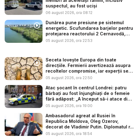
membri ai aceleiași familii, inclusiv
suspectul, au fost uciși
06 august 2026, ora 08:12
Dunărea pune presiune pe sistemul
energetic. Scufundarea barjelor pentru
protejarea reactorului 2 Cernavodă,
am...
05 august 2026, ora 22:53
Seceta lovește Europa din toate
direcțiile. Fermierii avertizează asupra
recoltelor compromise, iar experții se
t...
05 august 2026, ora 22:50
Atac șocant în centrul Londrei: patru
bărbați au fost înjunghiați de o femeie
fără adăpost: „A început să-i atace din
...
05 august 2026, ora 19:00
Ambasadorul agreat al Rusiei în
Republica Moldova, Oleg Ozerov,
decorat de Vladimir Putin. Diplomatul r...
05 august 2026, ora 18:54