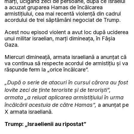
marţi, ucigând zeci de persoane, după ce Israelul
a acuzat gruparea Hamas de încălcarea
armistiţiului, cea mai recentă violenţă din cadrul
acordului de trei săptămâni negociat de Trump.
Acest nou episod violent a avut loc după uciderea
unui militar israelian, marţi dimineaţa, în Fâşia
Gaza.
Miercuri dimineață, armata israeliană a anunțat că
va continua să respecte acordul de armistițiu și va
răspunde ferm la „orice încălcare”.
„După o serie de atacuri în cursul cărora au fost
lovite zeci de ţinte teroriste şi de terorişti”,
armata „a reluat aplicarea armistiţiului în urma
încălcării acestuia de către Hamas”,
a anunțat pe
X armata israeliană.
Trump: „Israelienii au ripostat”