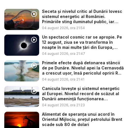
Seceta și nivelul critic al Dunării lovesc
sistemul energetic al României.
Primăriile sting iluminatul public, iar
co...
04 august 2026, ora 21:54
Un spectacol cosmic rar se apropie. Pe
12 august, ziua se va transforma în
noapte în mai multe țări din Europa,
oda...
04 august 2026, ora 21:47
Primele efecte după detonarea stâncii
de pe Dunăre. Nivelul apei la Cernavodă
a crescut ușor, însă pericolul opririi R...
04 august 2026, ora 21:41
Canicula lovește și sistemul energetic
al Europei. Nivelul record de scăzut al
Dunării amenință funcționarea
centrale...
04 august 2026, ora 21:23
Alimentat de speranța unui acord în
Orientul Mijlociu, prețul petrolului Brent
scade sub 80 de dolari