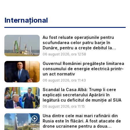
Internațional
Au fost reluate operațiunile pentru
scufundarea celor patru barje în
Dunăre, pentru a crește debitul la
cent...
06 august 2026, ora 12:58
Guvernul României pregătește limitarea
consumului de energie electrică printr-
un act normativ
06 august 2026, ora 11:43
Scandal la Casa Albă: Trump îi cere
explicații secretarului Apărării în
legătură cu deficitul de muniție al SUA
06 august 2026, ora 11:15
Una dintre cele mai mari rafinării din
Rusia este în flăcări. A fost atacate de
drone ucrainene pentru a doua