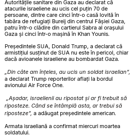
Autoritățile sanitare din Gaza au declarat că
atacurile israeliene au ucis cel puțin 70 de
persoane, dintre care cinci într-o casă lovită în
tabăra de refugiați Bureij din centrul Fâșiei Gaza,
patru într-o clădire din cartierul Sabra al orașului
Gaza și cinci într-o mașină în Khan Younis.
Președintele SUA, Donald Trump, a declarat că
armistițiul susținut de SUA nu este în pericol, chiar
dacă avioanele israeliene au bombardat Gaza.
„Din câte am înțeles, au ucis un soldat israelian”,
a declarat Trump reporterilor aflați la bordul
avionului Air Force One.
„Așadar, israelienii au ripostat și ar fi trebuit să
riposteze. Când se întâmplă asta, ar trebui să
riposteze”,
a adăugat președintele american.
Armata israeliană a confirmat miercuri moartea
soldatului.