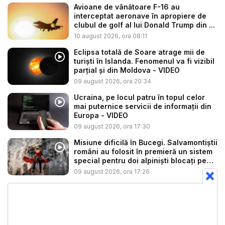
Avioane de vânătoare F-16 au
interceptat aeronave în apropiere de
clubul de golf al lui Donald Trump din ...
10 august 2026, ora 08:11
Eclipsa totală de Soare atrage mii de
turiști în Islanda. Fenomenul va fi vizibil
parțial și din Moldova - VIDEO
09 august 2026, ora 20:34
Ucraina, pe locul patru în topul celor
mai puternice servicii de informații din
Europa - VIDEO
09 august 2026, ora 17:30
Misiune dificilă în Bucegi. Salvamontiștii
români au folosit în premieră un sistem
special pentru doi alpiniști blocați pe
s...
09 august 2026, ora 17:26