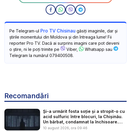
Pro TV Chisinau
Pe Telegram-ul
găsiți imaginile, dar și
știrile momentului din Moldova și din întreaga lume! Fii
reporter Pro TV. Dacă ai surprins imagini care pot deveni
o știre, ni le poți trimite pe
Viber,
Whatsapp sau
Telegram la numărul 079400508.
Recomandări
Și-a urmărit fosta soție și a stropit-o cu
acid sulfuric între blocuri, la Chișinău.
Un bărbat, condamnat la închisoare.
Ce...
10 august 2026, ora 09:46