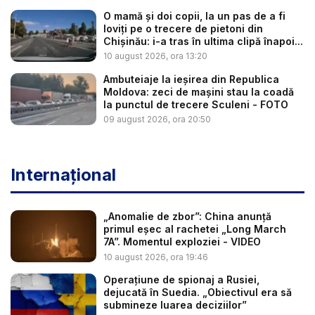
O mamă și doi copii, la un pas de a fi
loviți pe o trecere de pietoni din
Chișinău: i-a tras în ultima clipă înapoi...
10 august 2026, ora 13:20
Ambuteiaje la ieșirea din Republica
Moldova: zeci de mașini stau la coadă
la punctul de trecere Sculeni - FOTO
09 august 2026, ora 20:50
Internațional
„Anomalie de zbor”: China anunță
primul eșec al rachetei „Long March
7A”. Momentul exploziei - VIDEO
10 august 2026, ora 19:46
Operațiune de spionaj a Rusiei,
dejucată în Suedia. „Obiectivul era să
submineze luarea deciziilor”