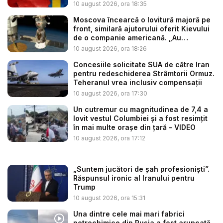
10 august 2026, ora 18:35
Moscova încearcă o lovitură majoră pe
front, similară ajutorului oferit Kievului
de o companie americană. „Au
început...
10 august 2026, ora 18:26
Concesiile solicitate SUA de către Iran
pentru redeschiderea Strâmtorii Ormuz.
Teheranul vrea inclusiv compensații
10 august 2026, ora 17:30
Un cutremur cu magnitudinea de 7,4 a
lovit vestul Columbiei și a fost resimțit
în mai multe orașe din țară - VIDEO
10 august 2026, ora 17:12
„Suntem jucători de șah profesioniști”.
Răspunsul ironic al Iranului pentru
Trump
10 august 2026, ora 15:31
Una dintre cele mai mari fabrici
petrochimice din Rusia a fost aruncată