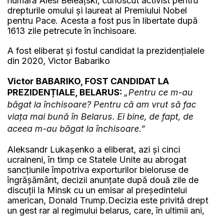
numără Alesi Beleațski, cunoscut activist pentru
drepturile omului și laureat al Premiului Nobel
pentru Pace. Acesta a fost pus în libertate după
1613 zile petrecute în închisoare.
A fost eliberat și fostul candidat la prezidențialele
din 2020, Victor Babariko
Victor BABARIKO, FOST CANDIDAT LA
PREZIDENȚIALE, BELARUS:
„Pentru ce m-au
băgat la închisoare? Pentru că am vrut să fac
viața mai bună în Belarus. Ei bine, de fapt, de
aceea m-au băgat la închisoare.”
Aleksandr Lukaşenko a eliberat, azi şi cinci
ucraineni, în timp ce Statele Unite au abrogat
sancţiunile împotriva exporturilor bieloruse de
îngrășământ, decizii anunţate după două zile de
discuţii la Minsk cu un emisar al preşedintelui
american, Donald Trump.Decizia este privită drept
un gest rar al regimului belarus, care, în ultimii ani,