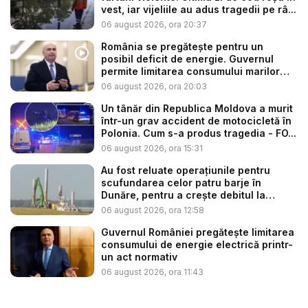
vest, iar vijeliile au adus tragedii pe râ...
06 august 2026, ora 20:37
România se pregătește pentru un
posibil deficit de energie. Guvernul
permite limitarea consumului marilor
co...
06 august 2026, ora 20:03
Un tânăr din Republica Moldova a murit
într-un grav accident de motocicletă în
Polonia. Cum s-a produs tragedia - FO...
06 august 2026, ora 15:31
Au fost reluate operațiunile pentru
scufundarea celor patru barje în
Dunăre, pentru a crește debitul la
cent...
06 august 2026, ora 12:58
Guvernul României pregătește limitarea
consumului de energie electrică printr-
un act normativ
06 august 2026, ora 11:43