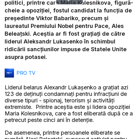
Play
politici, printre care Maria Kolesnikova, figură-
cheie a opoziției, fostul candidat la funcția de
Video
președinte Viktor Babariko, precum și
laureatul Premiului Nobel pentru Pace, Ales
Beleațski. Aceștia ar fi fost grațiați de către
liderul Aleksandr Lukasenko în schimbul
ridicării sancțiunilor impuse de Statele Unite
asupra potasei.
PRO TV
Liderul belarus Alexandr Lukașenko a grațiat azi
123 de deținuți condamnați pentru infracțiuni de
diverse tipuri - spionaj, terorism și activități
extremiste. Printre aceștia este și lidera opoziției
Maria Kolesnikova, care a fost eliberată după ce a
petrecut peste cinci ani în detenție.
De asemenea, printre persoanele eliberate se