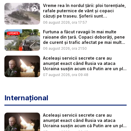
Vreme rea în nordul țării: ploi torențiale,
rafale puternice de vânt și copaci
căzuți pe traseu. Șoferii sunt
îndemnaț...
06 august 2026, ora 17:57
Furtuna a făcut ravagii în mai multe
UPDATE
raioane din țară. Copaci doborâți, pene
de curent și trafic afectat pe mai mult...
06 august 2026, ora 21:50
Aceleași servicii secrete care au
anunțat exact când Rusia va ataca
Ucraina susțin acum că Putin are un pl...
07 august 2026, ora 09:48
Internațional
Aceleași servicii secrete care au
anunțat exact când Rusia va ataca
Ucraina susțin acum că Putin are un pl...