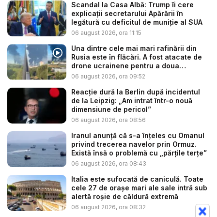
Scandal la Casa Albă: Trump îi cere
explicații secretarului Apărării în
legătură cu deficitul de muniție al SUA
06 august 2026, ora 11:15
Una dintre cele mai mari rafinării din
Rusia este în flăcări. A fost atacate de
drone ucrainene pentru a doua
noapte...
06 august 2026, ora 09:52
Reacție dură la Berlin după incidentul
de la Leipzig: „Am intrat într-o nouă
dimensiune de pericol”
06 august 2026, ora 08:56
Iranul anunță că s-a înțeles cu Omanul
privind trecerea navelor prin Ormuz.
Există însă o problemă cu „părțile terțe”
06 august 2026, ora 08:43
Italia este sufocată de caniculă. Toate
cele 27 de oraşe mari ale sale intră sub
alertă roșie de căldură extremă
06 august 2026, ora 08:32