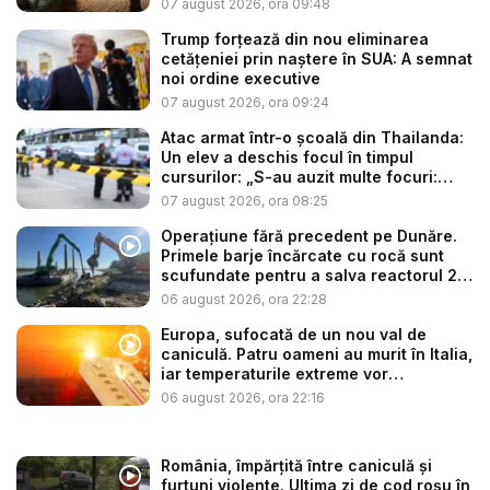
07 august 2026, ora 09:48
Trump forțează din nou eliminarea
cetățeniei prin naștere în SUA: A semnat
noi ordine executive
07 august 2026, ora 09:24
Atac armat într-o școală din Thailanda:
Un elev a deschis focul în timpul
cursurilor: „S-au auzit multe focuri:
ba...
07 august 2026, ora 08:25
Operațiune fără precedent pe Dunăre.
Primele barje încărcate cu rocă sunt
scufundate pentru a salva reactorul 2
...
06 august 2026, ora 22:28
Europa, sufocată de un nou val de
caniculă. Patru oameni au murit în Italia,
iar temperaturile extreme vor
continua...
06 august 2026, ora 22:16
România, împărțită între caniculă și
furtuni violente. Ultima zi de cod roșu în