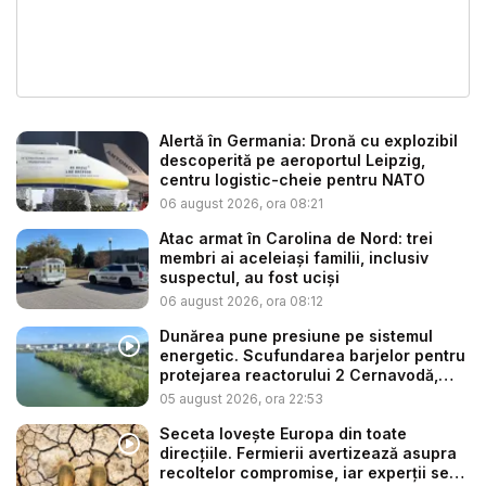
Alertă în Germania: Dronă cu explozibil
descoperită pe aeroportul Leipzig,
centru logistic-cheie pentru NATO
06 august 2026, ora 08:21
Atac armat în Carolina de Nord: trei
membri ai aceleiași familii, inclusiv
suspectul, au fost uciși
06 august 2026, ora 08:12
Dunărea pune presiune pe sistemul
energetic. Scufundarea barjelor pentru
protejarea reactorului 2 Cernavodă,
am...
05 august 2026, ora 22:53
Seceta lovește Europa din toate
direcțiile. Fermierii avertizează asupra
recoltelor compromise, iar experții se