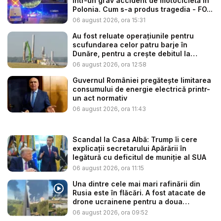
într-un grav accident de motocicletă în
Polonia. Cum s-a produs tragedia - FO...
06 august 2026, ora 15:31
Au fost reluate operațiunile pentru
scufundarea celor patru barje în
Dunăre, pentru a crește debitul la
cent...
06 august 2026, ora 12:58
Guvernul României pregătește limitarea
consumului de energie electrică printr-
un act normativ
06 august 2026, ora 11:43
Scandal la Casa Albă: Trump îi cere
explicații secretarului Apărării în
legătură cu deficitul de muniție al SUA
06 august 2026, ora 11:15
Una dintre cele mai mari rafinării din
Rusia este în flăcări. A fost atacate de
drone ucrainene pentru a doua
noapte...
06 august 2026, ora 09:52