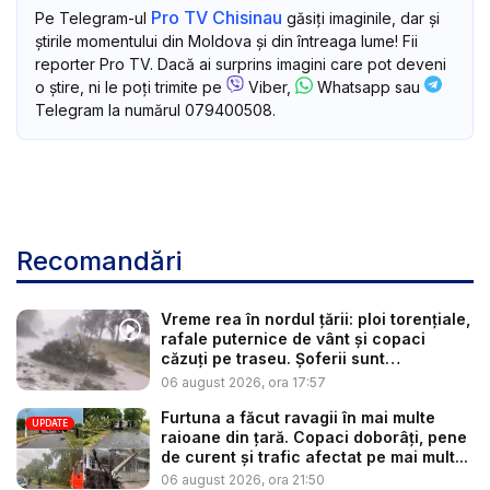
Pro TV Chisinau
Pe Telegram-ul
găsiți imaginile, dar și
știrile momentului din Moldova și din întreaga lume! Fii
reporter Pro TV. Dacă ai surprins imagini care pot deveni
o știre, ni le poți trimite pe
Viber,
Whatsapp sau
Telegram la numărul 079400508.
Recomandări
Vreme rea în nordul țării: ploi torențiale,
rafale puternice de vânt și copaci
căzuți pe traseu. Șoferii sunt
îndemnaț...
06 august 2026, ora 17:57
Furtuna a făcut ravagii în mai multe
UPDATE
raioane din țară. Copaci doborâți, pene
de curent și trafic afectat pe mai mult...
06 august 2026, ora 21:50