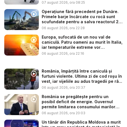
ba...
07 august 2026, ora 08:25
Operațiune fără precedent pe Dunăre.
Primele barje încărcate cu rocă sunt
scufundate pentru a salva reactorul 2
...
06 august 2026, ora 22:28
Europa, sufocată de un nou val de
caniculă. Patru oameni au murit în Italia,
iar temperaturile extreme vor
continua...
06 august 2026, ora 22:16
România, împărțită între caniculă și
furtuni violente. Ultima zi de cod roșu în
vest, iar vijeliile au adus tragedii pe râ...
06 august 2026, ora 20:37
România se pregătește pentru un
posibil deficit de energie. Guvernul
permite limitarea consumului marilor
co...
06 august 2026, ora 20:03
Un tânăr din Republica Moldova a murit