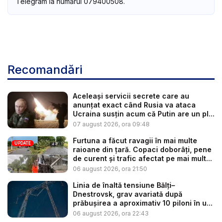
Telegram la numărul 079400508.
Recomandări
Aceleași servicii secrete care au
anunțat exact când Rusia va ataca
Ucraina susțin acum că Putin are un pl...
07 august 2026, ora 09:48
Furtuna a făcut ravagii în mai multe
UPDATE
raioane din țară. Copaci doborâți, pene
de curent și trafic afectat pe mai mult...
06 august 2026, ora 21:50
Linia de înaltă tensiune Bălți–
Dnestrovsk, grav avariată după
prăbușirea a aproximativ 10 piloni în u...
06 august 2026, ora 22:43