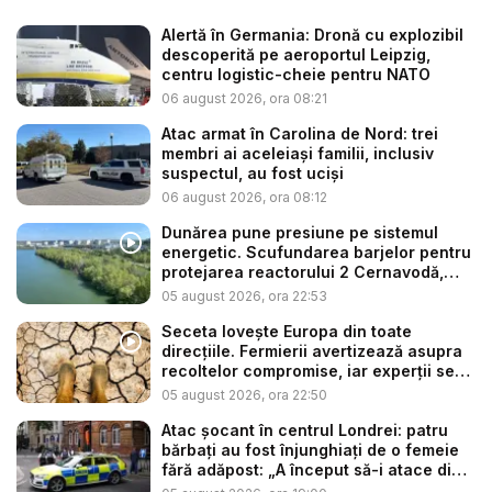
Alertă în Germania: Dronă cu explozibil
descoperită pe aeroportul Leipzig,
centru logistic-cheie pentru NATO
06 august 2026, ora 08:21
Atac armat în Carolina de Nord: trei
membri ai aceleiași familii, inclusiv
suspectul, au fost uciși
06 august 2026, ora 08:12
Dunărea pune presiune pe sistemul
energetic. Scufundarea barjelor pentru
protejarea reactorului 2 Cernavodă,
am...
05 august 2026, ora 22:53
Seceta lovește Europa din toate
direcțiile. Fermierii avertizează asupra
recoltelor compromise, iar experții se
t...
05 august 2026, ora 22:50
Atac șocant în centrul Londrei: patru
bărbați au fost înjunghiați de o femeie
fără adăpost: „A început să-i atace din
...