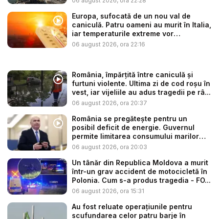
06 august 2026, ora 22:28
Europa, sufocată de un nou val de
caniculă. Patru oameni au murit în Italia,
iar temperaturile extreme vor
continua...
06 august 2026, ora 22:16
România, împărțită între caniculă și
furtuni violente. Ultima zi de cod roșu în
vest, iar vijeliile au adus tragedii pe râ...
06 august 2026, ora 20:37
România se pregătește pentru un
posibil deficit de energie. Guvernul
permite limitarea consumului marilor
co...
06 august 2026, ora 20:03
Un tânăr din Republica Moldova a murit
într-un grav accident de motocicletă în
Polonia. Cum s-a produs tragedia - FO...
06 august 2026, ora 15:31
Au fost reluate operațiunile pentru
scufundarea celor patru barje în