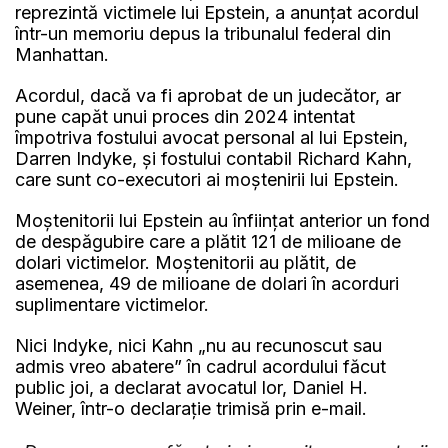
reprezintă victimele lui Epstein, a anunţat acordul
într-un memoriu depus la tribunalul federal din
Manhattan.
Acordul, dacă va fi aprobat de un judecător, ar
pune capăt unui proces din 2024 intentat
împotriva fostului avocat personal al lui Epstein,
Darren Indyke, şi fostului contabil Richard Kahn,
care sunt co-executori ai moştenirii lui Epstein.
Moştenitorii lui Epstein au înfiinţat anterior un fond
de despăgubire care a plătit 121 de milioane de
dolari victimelor. Moştenitorii au plătit, de
asemenea, 49 de milioane de dolari în acorduri
suplimentare victimelor.
Nici Indyke, nici Kahn „nu au recunoscut sau
admis vreo abatere” în cadrul acordului făcut
public joi, a declarat avocatul lor, Daniel H.
Weiner, într-o declaraţie trimisă prin e-mail.