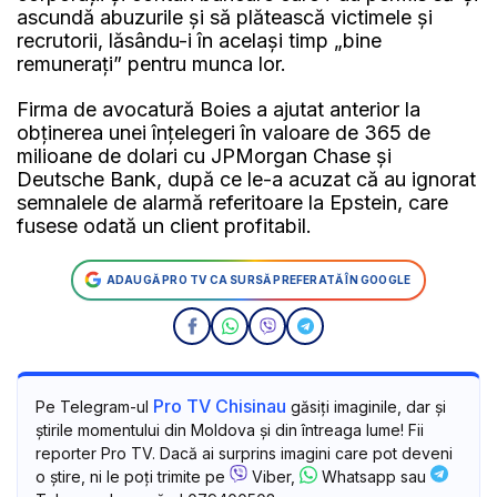
ascundă abuzurile şi să plătească victimele şi
recrutorii, lăsându-i în acelaşi timp „bine
remuneraţi” pentru munca lor.
Firma de avocatură Boies a ajutat anterior la
obţinerea unei înţelegeri în valoare de 365 de
milioane de dolari cu JPMorgan Chase şi
Deutsche Bank, după ce le-a acuzat că au ignorat
semnalele de alarmă referitoare la Epstein, care
fusese odată un client profitabil.
ADAUGĂ PRO TV CA SURSĂ PREFERATĂ ÎN GOOGLE
Pro TV Chisinau
Pe Telegram-ul
găsiți imaginile, dar și
știrile momentului din Moldova și din întreaga lume! Fii
reporter Pro TV. Dacă ai surprins imagini care pot deveni
o știre, ni le poți trimite pe
Viber,
Whatsapp sau