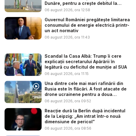
Dunăre, pentru a crește debitul la
cent...
06 august 2026, ora 12:58
Guvernul României pregătește limitarea
consumului de energie electrică printr-
un act normativ
06 august 2026, ora 11:43
Scandal la Casa Albă: Trump îi cere
explicații secretarului Apărării în
legătură cu deficitul de muniție al SUA
06 august 2026, ora 11:15
Una dintre cele mai mari rafinării din
Rusia este în flăcări. A fost atacate de
drone ucrainene pentru a doua
noapte...
06 august 2026, ora 09:52
Reacție dură la Berlin după incidentul
de la Leipzig: „Am intrat într-o nouă
dimensiune de pericol”
06 august 2026, ora 08:56