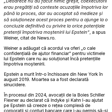
„Deoarece nu au făcut nimic greşit, coexecutorii
erau pregătiţi să conteste acuzaţiile împotriva lor
până la proces, dar au acceptat să medieze şi
să soluţioneze acest proces pentru a ajunge la o
concluzie definitivă cu privire la orice potenţiale
pretenţii împotriva moştenirii lui Epstein”
, a spus
Weiner, citat de News.ro.
Weiner a adăugat că acordul va oferi „o cale
confidenţială de ajutor financiar” pentru victimele
lui Epstein care nu au soluţionat încă pretenţiile
împotriva moştenirii.
Epstein a murit într-o închisoare din New York în
august 2019. Moartea sa a fost declarată
sinucidere.
În procesul din 2024, avocaţii de la Boies Schiller
Flexner au declarat că Indyke şi Kahn l-au ajutat
pe Epstein să creeze o reţea complexă de
corporaţii şi conturi bancare care i-au permis să-şi