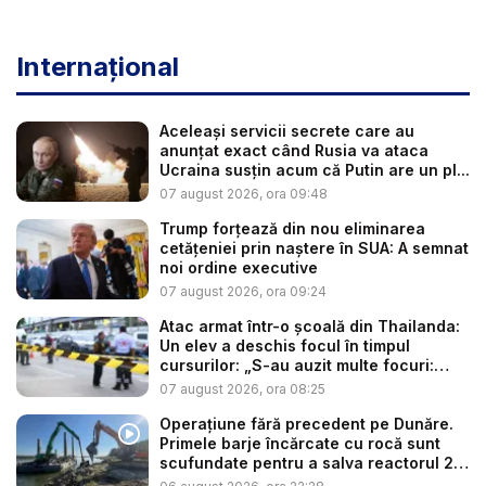
Internațional
Aceleași servicii secrete care au
anunțat exact când Rusia va ataca
Ucraina susțin acum că Putin are un pl...
07 august 2026, ora 09:48
Trump forțează din nou eliminarea
cetățeniei prin naștere în SUA: A semnat
noi ordine executive
07 august 2026, ora 09:24
Atac armat într-o școală din Thailanda:
Un elev a deschis focul în timpul
cursurilor: „S-au auzit multe focuri:
ba...
07 august 2026, ora 08:25
Operațiune fără precedent pe Dunăre.
Primele barje încărcate cu rocă sunt
scufundate pentru a salva reactorul 2
...