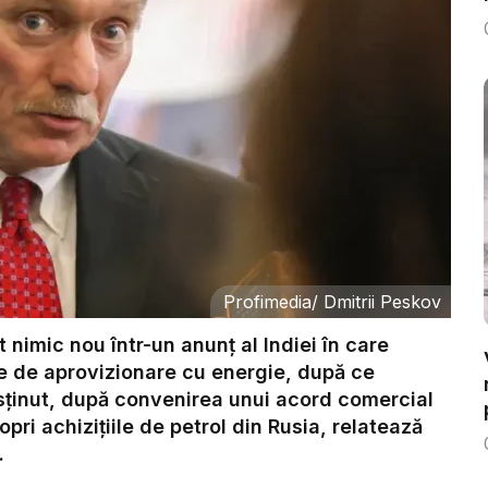
Profimedia
/
Dmitrii Peskov
 nimic nou într-un anunț al Indiei în care
le de aprovizionare cu energie, după ce
ținut, după convenirea unui acord comercial
pri achizițiile de petrol din Rusia, relatează
.