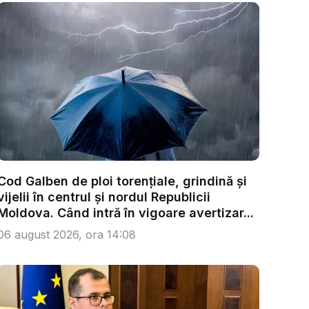
Cod Galben de ploi torențiale, grindină și
vijelii în centrul și nordul Republicii
Moldova. Când intră în vigoare avertizar...
06 august 2026, ora 14:08