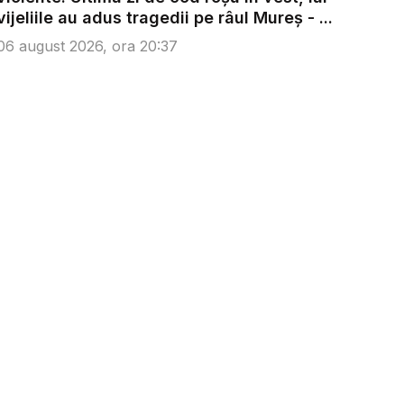
vijeliile au adus tragedii pe râul Mureș - ...
06 august 2026, ora 20:37