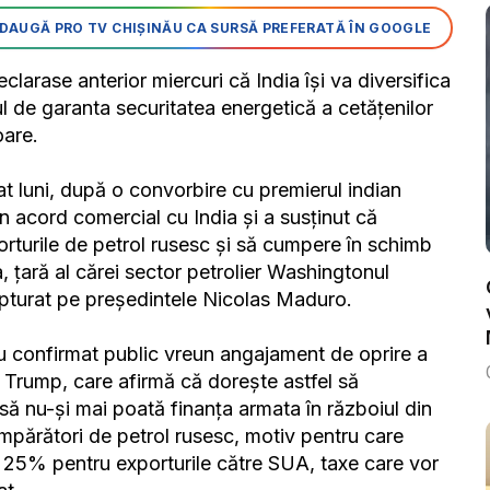
DAUGĂ PRO TV CHIȘINĂU CA SURSĂ PREFERATĂ ÎN GOOGLE
clarase anterior miercuri că India își va diversifica
l de garanta securitatea energetică a cetățenilor
oare.
 luni, după o convorbire cu premierul indian
n acord comercial cu India și a susținut că
rturile de petrol rusesc și să cumpere în schimb
, țară al cărei sector petrolier Washingtonul
apturat pe președintele Nicolas Maduro.
 au confirmat public vreun angajament de oprire a
ui Trump, care afirmă că dorește astfel să
să nu-și mai poată finanța armata în războiul din
umpărători de petrol rusesc, motiv pentru care
25% pentru exporturile către SUA, taxe care vor