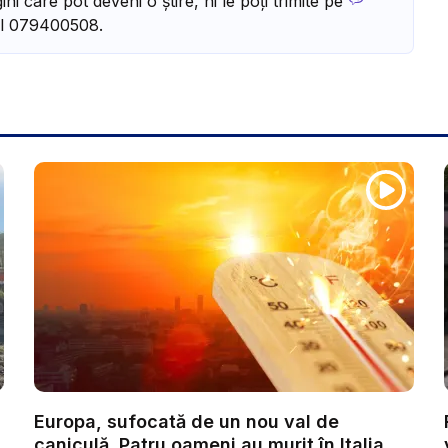
ni care pot deveni o știre, ni le poți trimite pe
l 079400508.
Europa, sufocată de un nou val de
caniculă. Patru oameni au murit în Italia,