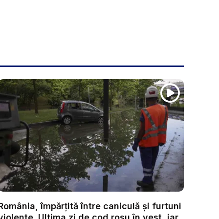
România, împărțită între caniculă și furtuni
violente. Ultima zi de cod roșu în vest, iar