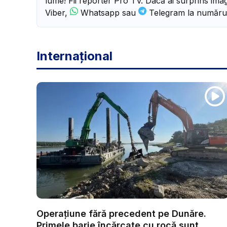
lume! Fii reporter Pro TV. Dacă ai surprins imagi
Viber,
Whatsapp sau
Telegram la număru
Internațional
Operațiune fără precedent pe Dunăre.
Primele barje încărcate cu rocă sunt