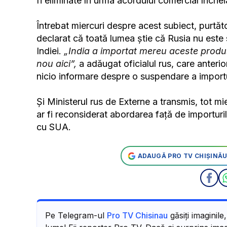
fi eliminate în urma acordului comercial închei
Întrebat miercuri despre acest subiect, purtăt
declarat că toată lumea știe că Rusia nu este s
Indiei.
„India a importat mereu aceste produs
nou aici”,
a adăugat oficialul rus, care anterio
nicio informare despre o suspendare a importu
Și Ministerul rus de Externe a transmis, tot mi
ar fi reconsiderat abordarea față de importuri
cu SUA.
ADAUGĂ PRO TV CHIȘINĂU
Pe Telegram-ul
Pro TV Chisinau
găsiți imaginile