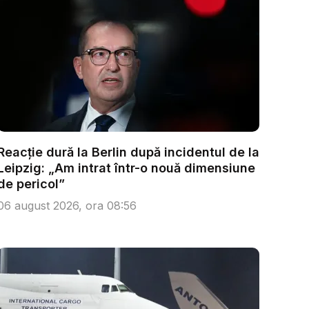
Reacție dură la Berlin după incidentul de la
Leipzig: „Am intrat într-o nouă dimensiune
de pericol”
06 august 2026, ora 08:56