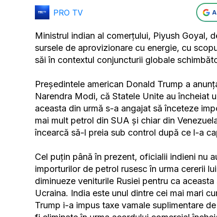
PRO TV
A
Ministrul indian al comerțului, Piyush Goyal, de
sursele de aprovizionare cu energie, cu scopu
săi în contextul conjuncturii globale schimbăt
Președintele american Donald Trump a anunțat
Narendra Modi, că Statele Unite au încheiat u
aceasta din urmă s-a angajat să înceteze impo
mai mult petrol din SUA și chiar din Venezuela
încearcă să-l preia sub control după ce l-a c
Cel puțin până în prezent, oficialii indieni nu
importurilor de petrol rusesc în urma cererii l
diminueze veniturile Rusiei pentru ca aceasta 
Ucraina. India este unul dintre cei mai mari c
Trump i-a impus taxe vamale suplimentare de 