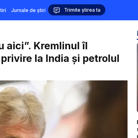
Trimite știrea ta
iri
Jurnale de știri
aici”. Kremlinul îl
ivire la India și petrolul