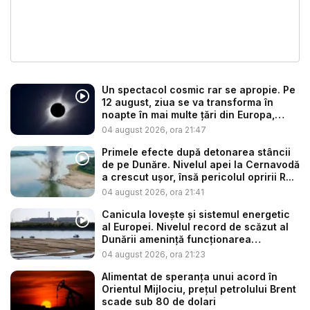
Un spectacol cosmic rar se apropie. Pe
12 august, ziua se va transforma în
noapte în mai multe țări din Europa,
oda...
04 august 2026, ora 21:47
Primele efecte după detonarea stâncii
de pe Dunăre. Nivelul apei la Cernavodă
a crescut ușor, însă pericolul opririi R...
04 august 2026, ora 21:41
Canicula lovește și sistemul energetic
al Europei. Nivelul record de scăzut al
Dunării amenință funcționarea
centrale...
04 august 2026, ora 21:23
Alimentat de speranța unui acord în
Orientul Mijlociu, prețul petrolului Brent
scade sub 80 de dolari