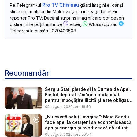
Pro TV Chisinau
Pe Telegram-ul
găsiți imaginile, dar și
știrile momentului din Moldova și din întreaga lume! Fii
reporter Pro TV. Dacă ai surprins imagini care pot deveni
o știre, ni le poți trimite pe
Viber,
Whatsapp sau
Telegram la numărul 079400508.
Recomandări
Sergiu Stati pierde și la Curtea de Apel.
Fostul deputat rămâne condamnat
pentru îmbogățire ilicită și este obligat
...
05 august 2026, ora 16:56
„Nu există soluții magice”: Maia Sandu
UPDATE
face apel la cetățeni să economisească
apa și energia și avertizează că situați...
05 august 2026, ora 20:54