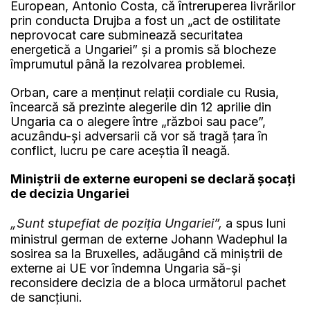
European, Antonio Costa, că întreruperea livrărilor
prin conducta Drujba a fost un „act de ostilitate
neprovocat care subminează securitatea
energetică a Ungariei” și a promis să blocheze
împrumutul până la rezolvarea problemei.
Orban, care a menținut relații cordiale cu Rusia,
încearcă să prezinte alegerile din 12 aprilie din
Ungaria ca o alegere între „război sau pace”,
acuzându-și adversarii că vor să tragă țara în
conflict, lucru pe care aceștia îl neagă.
Miniștrii de externe europeni se declară șocați
de decizia Ungariei
„Sunt stupefiat de poziția Ungariei”,
a spus luni
ministrul german de externe Johann Wadephul la
sosirea sa la Bruxelles, adăugând că miniștrii de
externe ai UE vor îndemna Ungaria să-și
reconsidere decizia de a bloca următorul pachet
de sancțiuni.