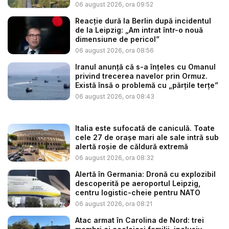
noapte...
06 august 2026, ora 09:52
Reacție dură la Berlin după incidentul
de la Leipzig: „Am intrat într-o nouă
dimensiune de pericol”
06 august 2026, ora 08:56
Iranul anunță că s-a înțeles cu Omanul
privind trecerea navelor prin Ormuz.
Există însă o problemă cu „părțile terțe”
06 august 2026, ora 08:43
Italia este sufocată de caniculă. Toate
cele 27 de oraşe mari ale sale intră sub
alertă roșie de căldură extremă
06 august 2026, ora 08:32
Alertă în Germania: Dronă cu explozibil
descoperită pe aeroportul Leipzig,
centru logistic-cheie pentru NATO
06 august 2026, ora 08:21
Atac armat în Carolina de Nord: trei