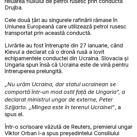
reluarea fluxului de petrol rusesc prin conducta
Drujba.
Cele două țări au singurele rafinării rămase în
Uniunea Europeană care utilizează petrol rusesc
transportat prin această conductă.
Livrările au fost întrerupte din 27 ianuarie, când
Kievul a declarat că o dronă rusă a lovit
echipamentele conductei din Ucraina. Slovacia și
Ungaria spun însă că Ucraina este de vină pentru
întreruperea prelungită.
„Nu urâm Ucraina, dar statul ucrainean se
comportă într-un mod ostil față de Ungaria”, a
declarat ministrul ungar de externe, Peter
Szijjarto. „Mingea este în terenul Ucrainei”
, a
spus el.
Într-o scrisoare văzută de Reuters, premierul ungar
Viktor Orban i-a spus președintelui Consiliului