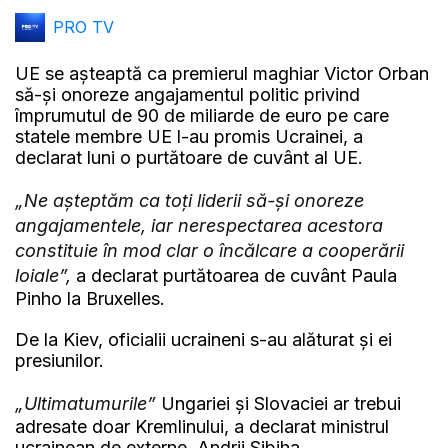
PRO TV
UE se așteaptă ca premierul maghiar Victor Orban
să-și onoreze angajamentul politic privind
împrumutul de 90 de miliarde de euro pe care
statele membre UE l-au promis Ucrainei, a
declarat luni o purtătoare de cuvânt al UE.
„Ne așteptăm ca toți liderii să-și onoreze
angajamentele, iar nerespectarea acestora
constituie în mod clar o încălcare a cooperării
loiale”,
a declarat purtătoarea de cuvânt Paula
Pinho la Bruxelles.
De la Kiev, oficialii ucraineni s-au alăturat și ei
presiunilor.
„Ultimatumurile”
Ungariei și Slovaciei ar trebui
adresate doar Kremlinului, a declarat ministrul
ucrainean de externe, Andrii Sibiha.