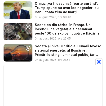
Ormuz „va fi deschisă foarte curând”.
Trump spune au avut loc negocieri cu
Iranul toată ziua de marți
05 august 2026, ora 08:40
Scene ca din război în Franța. Un
incendiu de vegetație a declanșat
peste 100 de explozii după ce flăcările...
04 august 2026, ora 22:05
Seceta și nivelul critic al Dunării lovesc
sistemul energetic al României.
Primăriile sting iluminatul public, iar
co...
04 august 2026, ora 21:54