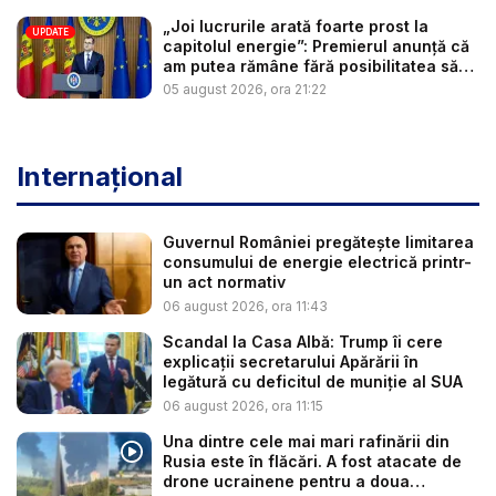
„Joi lucrurile arată foarte prost la
UPDATE
capitolul energie”: Premierul anunță că
am putea rămâne fără posibilitatea să
c...
05 august 2026, ora 21:22
Internațional
Guvernul României pregătește limitarea
consumului de energie electrică printr-
un act normativ
06 august 2026, ora 11:43
Scandal la Casa Albă: Trump îi cere
explicații secretarului Apărării în
legătură cu deficitul de muniție al SUA
06 august 2026, ora 11:15
Una dintre cele mai mari rafinării din
Rusia este în flăcări. A fost atacate de
drone ucrainene pentru a doua