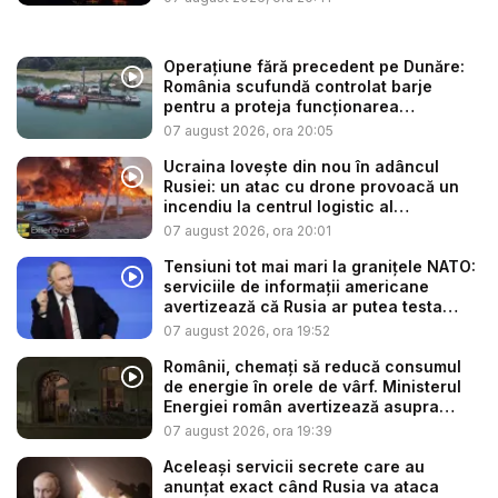
Operațiune fără precedent pe Dunăre:
România scufundă controlat barje
pentru a proteja funcționarea
Centrale...
07 august 2026, ora 20:05
Ucraina lovește din nou în adâncul
Rusiei: un atac cu drone provoacă un
incendiu la centrul logistic al
„Amazonu...
07 august 2026, ora 20:01
Tensiuni tot mai mari la granițele NATO:
serviciile de informații americane
avertizează că Rusia ar putea testa
Alia...
07 august 2026, ora 19:52
Românii, chemați să reducă consumul
de energie în orele de vârf. Ministerul
Energiei român avertizează asupra
efe...
07 august 2026, ora 19:39
Aceleași servicii secrete care au
anunțat exact când Rusia va ataca