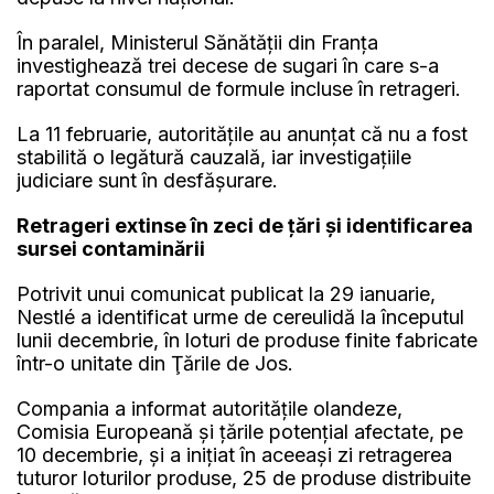
În paralel, Ministerul Sănătăţii din Franţa
investighează trei decese de sugari în care s-a
raportat consumul de formule incluse în retrageri.
La 11 februarie, autorităţile au anunţat că nu a fost
stabilită o legătură cauzală, iar investigaţiile
judiciare sunt în desfăşurare.
Retrageri extinse în zeci de ţări şi identificarea
sursei contaminării
Potrivit unui comunicat publicat la 29 ianuarie,
Nestlé a identificat urme de cereulidă la începutul
lunii decembrie, în loturi de produse finite fabricate
într-o unitate din Ţările de Jos.
Compania a informat autorităţile olandeze,
Comisia Europeană şi ţările potenţial afectate, pe
10 decembrie, şi a iniţiat în aceeaşi zi retragerea
tuturor loturilor produse, 25 de produse distribuite