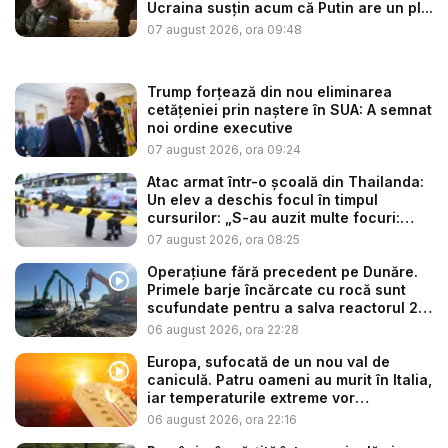
Ucraina susțin acum că Putin are un pl...
07 august 2026, ora 09:48
Trump forțează din nou eliminarea
cetățeniei prin naștere în SUA: A semnat
noi ordine executive
07 august 2026, ora 09:24
Atac armat într-o școală din Thailanda:
Un elev a deschis focul în timpul
cursurilor: „S-au auzit multe focuri:
ba...
07 august 2026, ora 08:25
Operațiune fără precedent pe Dunăre.
Primele barje încărcate cu rocă sunt
scufundate pentru a salva reactorul 2
...
06 august 2026, ora 22:28
Europa, sufocată de un nou val de
caniculă. Patru oameni au murit în Italia,
iar temperaturile extreme vor
continua...
06 august 2026, ora 22:16