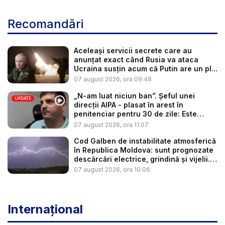
Recomandări
Aceleași servicii secrete care au
anunțat exact când Rusia va ataca
Ucraina susțin acum că Putin are un pl...
07 august 2026, ora 09:48
„N-am luat niciun ban”. Șeful unei
UPDATE
direcții AIPA - plasat în arest în
penitenciar pentru 30 de zile: Este
cerc...
07 august 2026, ora 11:07
Cod Galben de instabilitate atmosferică
în Republica Moldova: sunt prognozate
descărcări electrice, grindină și vijelii.
...
07 august 2026, ora 10:06
Internațional