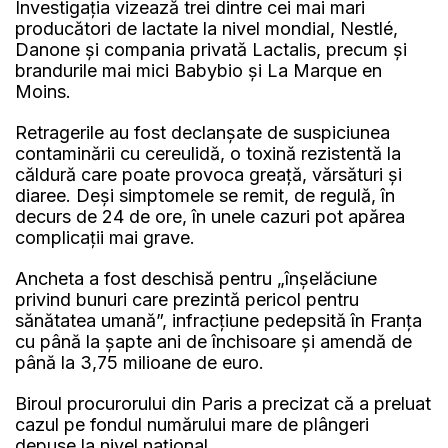
Investigaţia vizează trei dintre cei mai mari
producători de lactate la nivel mondial, Nestlé,
Danone şi compania privată Lactalis, precum şi
brandurile mai mici Babybio şi La Marque en
Moins.
Retragerile au fost declanşate de suspiciunea
contaminării cu cereulidă, o toxină rezistentă la
căldură care poate provoca greaţă, vărsături şi
diaree. Deşi simptomele se remit, de regulă, în
decurs de 24 de ore, în unele cazuri pot apărea
complicaţii mai grave.
Ancheta a fost deschisă pentru „înşelăciune
privind bunuri care prezintă pericol pentru
sănătatea umană”, infracţiune pedepsită în Franţa
cu până la şapte ani de închisoare şi amendă de
până la 3,75 milioane de euro.
Biroul procurorului din Paris a precizat că a preluat
cazul pe fondul numărului mare de plângeri
depuse la nivel naţional.