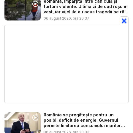
România, împărțită între caniculă și
furtuni violente. Ultima zi de cod roșu în
vest, iar vijeliile au adus tragedii pe râ...
06 august 2026, ora 20:37
România se pregătește pentru un
posibil deficit de energie. Guvernul
permite limitarea consumului marilor
co...
06 august 2026, ora 20:03