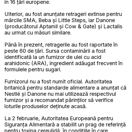
în 16 ţări europene.
Ulterior, au fost anunţate retrageri extinse pentru
mărcile SMA, Beba şi Little Steps, iar Danone
(producătorul Aptamil şi Cow & Gate) şi Lactalis
au urmat cu măsuri similare.
Până în prezent, retragerile au fost raportate în
peste 60 de ţări. Sursa contaminării a fost
identificată la un furnizor de ulei cu acid
arahidonic (ARA), ingredient adăugat frecvent în
formulele pentru sugari.
Furnizorul nu a fost numit oficial. Autoritatea
britanică pentru standarde alimentare a anunţat că
Nestlé şi Danone nu mai utilizează respectivul
furnizor şi a recomandat părinţilor să verifice
loturile produselor deţinute acasă.
La 2 februarie, Autoritatea Europeană pentru
Siguranţa Alimentară a stabilit un prag de referinţă
pentru toxina cereulidă, în condiţiile în care