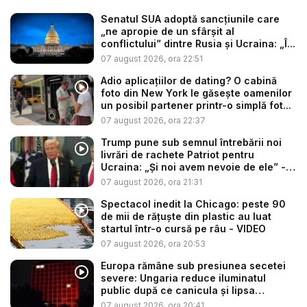
Senatul SUA adoptă sancțiunile care
„ne apropie de un sfârșit al
conflictului” dintre Rusia și Ucraina: „Î...
07 august 2026, ora 22:51
Adio aplicațiilor de dating? O cabină
foto din New York le găsește oamenilor
un posibil partener printr-o simplă fot...
07 august 2026, ora 22:37
Trump pune sub semnul întrebării noi
livrări de rachete Patriot pentru
Ucraina: „Și noi avem nevoie de ele” -
V...
07 august 2026, ora 21:31
Spectacol inedit la Chicago: peste 90
de mii de rățuște din plastic au luat
startul într-o cursă pe râu - VIDEO
07 august 2026, ora 20:53
Europa rămâne sub presiunea secetei
severe: Ungaria reduce iluminatul
public după ce canicula și lipsa
precip...
07 august 2026, ora 20:41