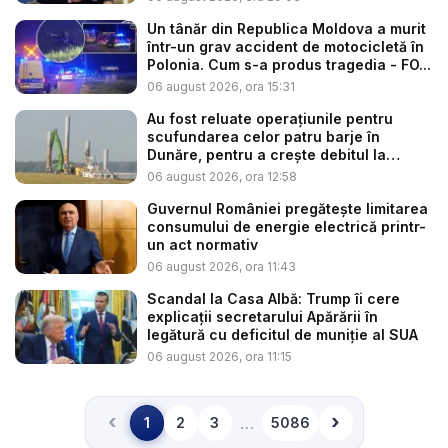
Un tânăr din Republica Moldova a murit
într-un grav accident de motocicletă în
Polonia. Cum s-a produs tragedia - FO...
06 august 2026, ora 15:31
Au fost reluate operațiunile pentru
scufundarea celor patru barje în
Dunăre, pentru a crește debitul la
cent...
06 august 2026, ora 12:58
Guvernul României pregătește limitarea
consumului de energie electrică printr-
un act normativ
06 august 2026, ora 11:43
Scandal la Casa Albă: Trump îi cere
explicații secretarului Apărării în
legătură cu deficitul de muniție al SUA
06 august 2026, ora 11:15
‹
›
…
1
2
3
5086
Înapoi
Înainte