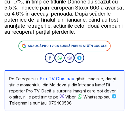
cu 1,7%, în timp ce titlurile Danone au scăzut cu
5,5%. Indicele pan-european Stoxx 600 a avansat
cu 4,6% în aceeaşi perioadă. După scăderile
puternice de la finalul lunii ianuarie, când au fost
anunţate retragerile, acţiunile celor două companii
au recuperat parţial pierderile.
ADAUGĂ PRO TV CA SURSĂ PREFERATĂ ÎN GOOGLE
Pro TV Chisinau
Pe Telegram-ul
găsiți imaginile, dar și
știrile momentului din Moldova și din întreaga lume! Fii
reporter Pro TV. Dacă ai surprins imagini care pot deveni
o știre, ni le poți trimite pe
Viber,
Whatsapp sau
Telegram la numărul 079400508.