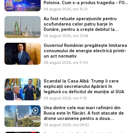
Polonia. Cum s-a produs tragedia - FO...
06 august 2026, ora 15:31
Au fost reluate operațiunile pentru
scufundarea celor patru barje în
Dunăre, pentru a crește debitul la
cent...
06 august 2026, ora 12:58
Guvernul României pregătește limitarea
consumului de energie electrică printr-
un act normativ
06 august 2026, ora 11:43
Scandal la Casa Albă: Trump îi cere
explicații secretarului Apărării în
legătură cu deficitul de muniție al SUA
06 august 2026, ora 11:15
Una dintre cele mai mari rafinării din
Rusia este în flăcări. A fost atacate de
drone ucrainene pentru a doua
noapte...
06 august 2026, ora 09:52