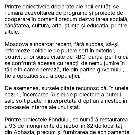
Printre obiectivele declarate ale noii entităţi se
numără dezvoltarea de programe şi proiecte de
cooperare în domenii precum dezvoltarea socială,
sănătatea, cultura, arta, ştiinţa şi educaţia, printre
altele.
Moscova a încercat recent, fără succes, să-şi
reformeze politicile de putere soft în exterior,
potrivit unor surse citate de RBC, parţial pentru că
se confruntă adesea cu reacţii de nemulţumire în
ţările în care operează, fie din partea guvernului,
fie a opoziţiei sau a populaţiei.
De asemenea, sursele citate recunosc că, în unele
cazuri, încercarea Rusiei de proiectare a puterii
sale soft poate fi interpretată drept un amestec în
procesele interne ale unui stat.
Printre proiectele Fondului, se numără restaurarea
a 93 de monumente de război în 82 de localităţi
din Abhazia, precum şi furnizarea de echipamente