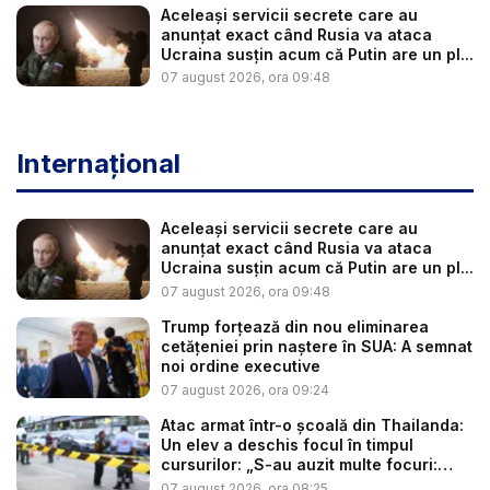
Aceleași servicii secrete care au
anunțat exact când Rusia va ataca
Ucraina susțin acum că Putin are un pl...
07 august 2026, ora 09:48
Internațional
Aceleași servicii secrete care au
anunțat exact când Rusia va ataca
Ucraina susțin acum că Putin are un pl...
07 august 2026, ora 09:48
Trump forțează din nou eliminarea
cetățeniei prin naștere în SUA: A semnat
noi ordine executive
07 august 2026, ora 09:24
Atac armat într-o școală din Thailanda:
Un elev a deschis focul în timpul
cursurilor: „S-au auzit multe focuri:
ba...
07 august 2026, ora 08:25