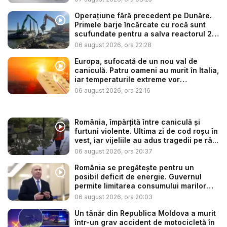
Operațiune fără precedent pe Dunăre.
Primele barje încărcate cu rocă sunt
scufundate pentru a salva reactorul 2
...
06 august 2026, ora 22:28
Europa, sufocată de un nou val de
caniculă. Patru oameni au murit în Italia,
iar temperaturile extreme vor
continua...
06 august 2026, ora 22:16
România, împărțită între caniculă și
furtuni violente. Ultima zi de cod roșu în
vest, iar vijeliile au adus tragedii pe râ...
06 august 2026, ora 20:37
România se pregătește pentru un
posibil deficit de energie. Guvernul
permite limitarea consumului marilor
co...
06 august 2026, ora 20:03
Un tânăr din Republica Moldova a murit
într-un grav accident de motocicletă în