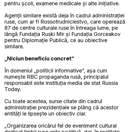
pentru şcoli, examene medicale şi alte iniţiative.
Agenţii similare există deja în cadrul administraţiei
ruse, cum ar fi Rossotrudniciestvo, care operează
87 de centre culturale ruse în întreaga lume, pe
lângă Fundaţia Ruski Mir şi Fundaţia Gorceakov
pentru Diplomaţie Publică, ce au obiective
similare.
„Niciun beneficiu concret”
În domeniul „politicii informative”, aşa cum
numeşte RBC propaganda rusă, principalul
responsabil este instituţia media de stat Russia
Today.
Cu toate acestea, surse citate din cadrul
administraţiei prezidenţiale se plâng că acestor
entităţi le lipseşte un obiectiv clar.
„Organizarea oricărui fel de eveniment cultural
dedicat limbii ruse este pozitivă, dar, în realitate,