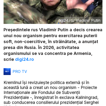
digi24.ro
/
Vladimir Putin
Preşedintele rus Vladimir Putin a decis crearea
unui nou organism pentru exercitarea puterii
soft, non-coercitive, în străinătate, a anunțat
presa din Rusia. În 2026, activitatea
organismului se va concentra pe Armenia,
scrie
digi24.ro
PRO TV
Kremlinul îşi revizuieşte politica externă şi în
această lună a creat un nou organism - Proiecte
Internaţionale ale Fondului de Subvenţii
Prezidenţiale -, înregistrat în exclava Kaliningrad,
sub conducerea consilierului prezidenţial Serghei