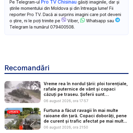
Pro TV Chisinau
Pe Telegram-ul
găsiți imaginile, dar și
știrile momentului din Moldova și din întreaga lume! Fii
reporter Pro TV. Dacă ai surprins imagini care pot deveni
o știre, ni le poți trimite pe
Viber,
Whatsapp sau
Telegram la numărul 079400508.
Recomandări
Vreme rea în nordul țării: ploi torențiale,
rafale puternice de vânt și copaci
căzuți pe traseu. Șoferii sunt
îndemnaț...
06 august 2026, ora 17:57
Furtuna a făcut ravagii în mai multe
UPDATE
raioane din țară. Copaci doborâți, pene
de curent și trafic afectat pe mai mult...
06 august 2026, ora 21:50