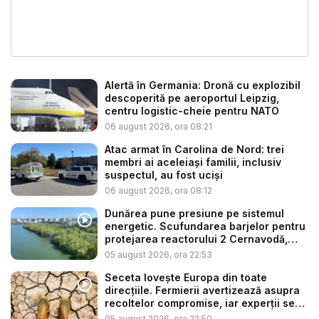
Alertă în Germania: Dronă cu explozibil
descoperită pe aeroportul Leipzig,
centru logistic-cheie pentru NATO
06 august 2026, ora 08:21
Atac armat în Carolina de Nord: trei
membri ai aceleiași familii, inclusiv
suspectul, au fost uciși
06 august 2026, ora 08:12
Dunărea pune presiune pe sistemul
energetic. Scufundarea barjelor pentru
protejarea reactorului 2 Cernavodă,
am...
05 august 2026, ora 22:53
Seceta lovește Europa din toate
direcțiile. Fermierii avertizează asupra
recoltelor compromise, iar experții se
t...
05 august 2026, ora 22:50