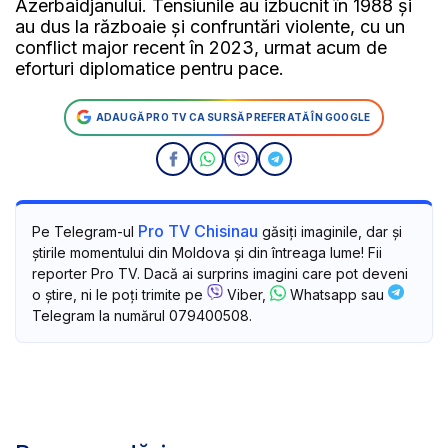
Azerbaidjanului. Tensiunile au izbucnit în 1988 și
au dus la războaie și confruntări violente, cu un
conflict major recent în 2023, urmat acum de
eforturi diplomatice pentru pace.
ADAUGĂ PRO TV CA SURSĂ PREFERATĂ ÎN GOOGLE
Pro TV Chisinau
Pe Telegram-ul
găsiți imaginile, dar și
știrile momentului din Moldova și din întreaga lume! Fii
reporter Pro TV. Dacă ai surprins imagini care pot deveni
o știre, ni le poți trimite pe
Viber,
Whatsapp sau
Telegram la numărul 079400508.