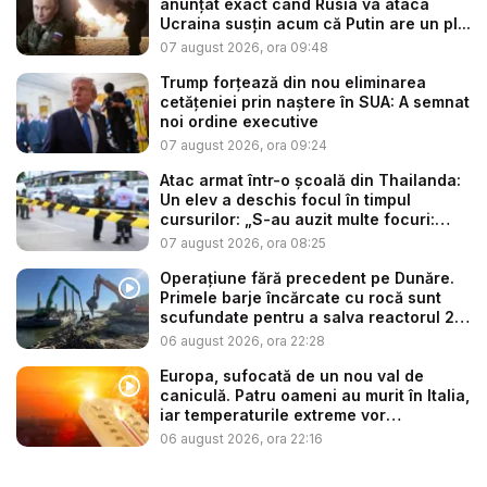
anunțat exact când Rusia va ataca
Ucraina susțin acum că Putin are un pl...
07 august 2026, ora 09:48
Trump forțează din nou eliminarea
cetățeniei prin naștere în SUA: A semnat
noi ordine executive
07 august 2026, ora 09:24
Atac armat într-o școală din Thailanda:
Un elev a deschis focul în timpul
cursurilor: „S-au auzit multe focuri:
ba...
07 august 2026, ora 08:25
Operațiune fără precedent pe Dunăre.
Primele barje încărcate cu rocă sunt
scufundate pentru a salva reactorul 2
...
06 august 2026, ora 22:28
Europa, sufocată de un nou val de
caniculă. Patru oameni au murit în Italia,
iar temperaturile extreme vor
continua...
06 august 2026, ora 22:16