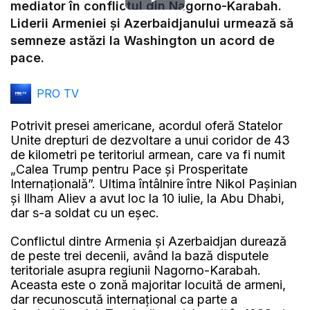
Play
mediator în conflictul din Nagorno-Karabah.
Liderii Armeniei şi Azerbaidjanului urmează să
Video
semneze astăzi la Washington un acord de
pace.
PRO TV
Potrivit presei americane, acordul oferă Statelor
Unite drepturi de dezvoltare a unui coridor de 43
de kilometri pe teritoriul armean, care va fi numit
„Calea Trump pentru Pace şi Prosperitate
Internaţională”. Ultima întâlnire între Nikol Paşinian
şi Ilham Aliev a avut loc la 10 iulie, la Abu Dhabi,
dar s-a soldat cu un eşec.
Conflictul dintre Armenia și Azerbaidjan durează
de peste trei decenii, având la bază disputele
teritoriale asupra regiunii Nagorno-Karabah.
Aceasta este o zonă majoritar locuită de armeni,
dar recunoscută internațional ca parte a