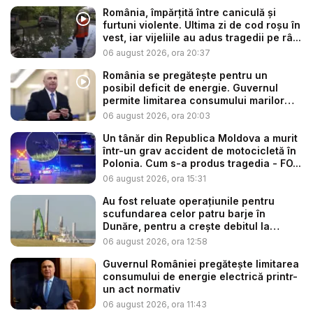
România, împărțită între caniculă și
furtuni violente. Ultima zi de cod roșu în
vest, iar vijeliile au adus tragedii pe râ...
06 august 2026, ora 20:37
România se pregătește pentru un
posibil deficit de energie. Guvernul
permite limitarea consumului marilor
co...
06 august 2026, ora 20:03
Un tânăr din Republica Moldova a murit
într-un grav accident de motocicletă în
Polonia. Cum s-a produs tragedia - FO...
06 august 2026, ora 15:31
Au fost reluate operațiunile pentru
scufundarea celor patru barje în
Dunăre, pentru a crește debitul la
cent...
06 august 2026, ora 12:58
Guvernul României pregătește limitarea
consumului de energie electrică printr-
un act normativ
06 august 2026, ora 11:43