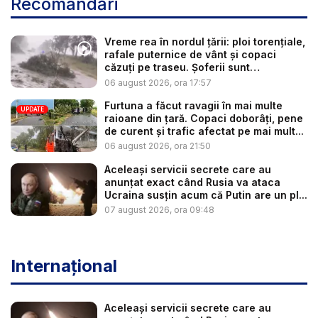
Recomandări
Vreme rea în nordul țării: ploi torențiale,
rafale puternice de vânt și copaci
căzuți pe traseu. Șoferii sunt
îndemnaț...
06 august 2026, ora 17:57
Furtuna a făcut ravagii în mai multe
UPDATE
raioane din țară. Copaci doborâți, pene
de curent și trafic afectat pe mai mult...
06 august 2026, ora 21:50
Aceleași servicii secrete care au
anunțat exact când Rusia va ataca
Ucraina susțin acum că Putin are un pl...
07 august 2026, ora 09:48
Internațional
Aceleași servicii secrete care au