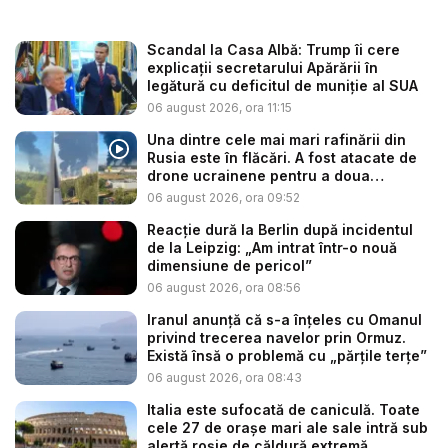
Scandal la Casa Albă: Trump îi cere
explicații secretarului Apărării în
legătură cu deficitul de muniție al SUA
06 august 2026, ora 11:15
Una dintre cele mai mari rafinării din
Rusia este în flăcări. A fost atacate de
drone ucrainene pentru a doua
noapte...
06 august 2026, ora 09:52
Reacție dură la Berlin după incidentul
de la Leipzig: „Am intrat într-o nouă
dimensiune de pericol”
06 august 2026, ora 08:56
Iranul anunță că s-a înțeles cu Omanul
privind trecerea navelor prin Ormuz.
Există însă o problemă cu „părțile terțe”
06 august 2026, ora 08:43
Italia este sufocată de caniculă. Toate
cele 27 de oraşe mari ale sale intră sub
alertă roșie de căldură extremă