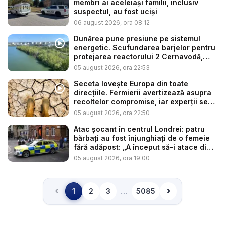
membri ai aceleiași familii, inclusiv
suspectul, au fost uciși
06 august 2026, ora 08:12
Dunărea pune presiune pe sistemul
energetic. Scufundarea barjelor pentru
protejarea reactorului 2 Cernavodă,
am...
05 august 2026, ora 22:53
Seceta lovește Europa din toate
direcțiile. Fermierii avertizează asupra
recoltelor compromise, iar experții se
t...
05 august 2026, ora 22:50
Atac șocant în centrul Londrei: patru
bărbați au fost înjunghiați de o femeie
fără adăpost: „A început să-i atace din
...
05 august 2026, ora 19:00
‹
›
…
1
2
3
5085
Înapoi
Înainte