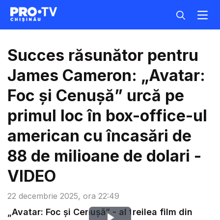
Succes răsunător pentru
James Cameron: „Avatar:
Foc și Cenușă” urcă pe
primul loc în box-office-ul
american cu încasări de
88 de milioane de dolari -
VIDEO
22 decembrie 2025, ora 22:49
„Avatar: Foc și Cenușă” - al treilea film din