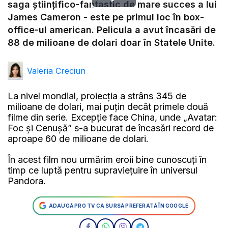
Play
saga științifico-fantastic de mare succes a lui
James Cameron - este pe primul loc în box-
Video
office-ul american. Pelicula a avut încasări de
88 de milioane de dolari doar în Statele Unite.
Valeria Creciun
La nivel mondial, proiecția a strâns 345 de
milioane de dolari, mai puțin decât primele două
filme din serie. Excepție face China, unde „Avatar:
Foc și Cenușă” s-a bucurat de încasări record de
aproape 60 de milioane de dolari.
În acest film nou urmărim eroii bine cunoscuți în
timp ce luptă pentru supraviețuire în universul
Pandora.
ADAUGĂ PRO TV CA SURSĂ PREFERATĂ ÎN GOOGLE