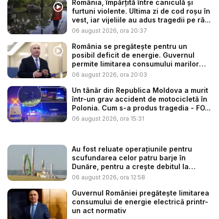
România, împărțită între caniculă și
furtuni violente. Ultima zi de cod roșu în
vest, iar vijeliile au adus tragedii pe râ...
06 august 2026, ora 20:37
România se pregătește pentru un
posibil deficit de energie. Guvernul
permite limitarea consumului marilor
co...
06 august 2026, ora 20:03
Un tânăr din Republica Moldova a murit
într-un grav accident de motocicletă în
Polonia. Cum s-a produs tragedia - FO...
06 august 2026, ora 15:31
Au fost reluate operațiunile pentru
scufundarea celor patru barje în
Dunăre, pentru a crește debitul la
cent...
06 august 2026, ora 12:58
Guvernul României pregătește limitarea
consumului de energie electrică printr-
un act normativ