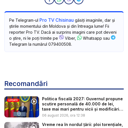
Pro TV Chisinau
Pe Telegram-ul
găsiți imaginile, dar și
știrile momentului din Moldova și din întreaga lume! Fii
reporter Pro TV. Dacă ai surprins imagini care pot deveni
o știre, ni le poți trimite pe
Viber,
Whatsapp sau
Telegram la numărul 079400508.
Recomandări
Politica fiscală 2027: Guvernul propune
UPDATE
scutire personală de 40.000 de lei,
taxe mai mari pentru vicii și modificări
l...
06 august 2026, ora 12:38
Vreme rea în nordul țării: ploi torențiale,