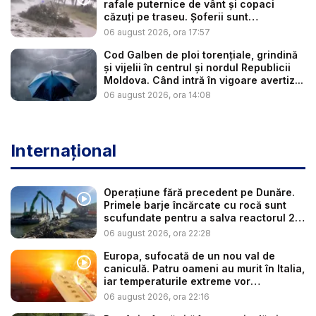
rafale puternice de vânt și copaci
căzuți pe traseu. Șoferii sunt
îndemnaț...
06 august 2026, ora 17:57
Cod Galben de ploi torențiale, grindină
și vijelii în centrul și nordul Republicii
Moldova. Când intră în vigoare avertiz...
06 august 2026, ora 14:08
Internațional
Operațiune fără precedent pe Dunăre.
Primele barje încărcate cu rocă sunt
scufundate pentru a salva reactorul 2
...
06 august 2026, ora 22:28
Europa, sufocată de un nou val de
caniculă. Patru oameni au murit în Italia,
iar temperaturile extreme vor
continua...
06 august 2026, ora 22:16