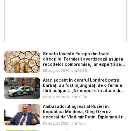
Seceta lovește Europa din toate
direcțiile. Fermierii avertizează asupra
recoltelor compromise, iar experții se
t...
05 august 2026, ora 22:50
Atac șocant în centrul Londrei: patru
bărbați au fost înjunghiați de o femeie
fără adăpost: „A început să-i atace din
...
05 august 2026, ora 19:00
Ambasadorul agreat al Rusiei în
Republica Moldova, Oleg Ozerov,
decorat de Vladimir Putin. Diplomatul r...
05 august 2026, ora 18:54