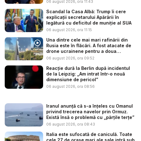
06 august 2026, ora 11:43
Scandal la Casa Albă: Trump îi cere
explicații secretarului Apărării în
legătură cu deficitul de muniție al SUA
06 august 2026, ora 11:15
Una dintre cele mai mari rafinării din
Rusia este în flăcări. A fost atacate de
drone ucrainene pentru a doua
noapte...
06 august 2026, ora 09:52
Reacție dură la Berlin după incidentul
de la Leipzig: „Am intrat într-o nouă
dimensiune de pericol”
06 august 2026, ora 08:56
Iranul anunță că s-a înțeles cu Omanul
privind trecerea navelor prin Ormuz.
Există însă o problemă cu „părțile terțe”
06 august 2026, ora 08:43
Italia este sufocată de caniculă. Toate
cele 27 de oraşe mari ale sale intră sub