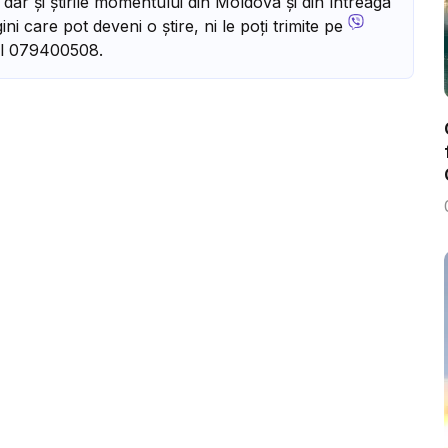
, dar și știrile momentului din Moldova și din întreaga
ni care pot deveni o știre, ni le poți trimite pe
l 079400508.