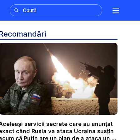
Recomandări
Aceleași servicii secrete care au anunțat
exact când Rusia va ataca Ucraina susțin
acum că Putin are un plan de a ataca un ...