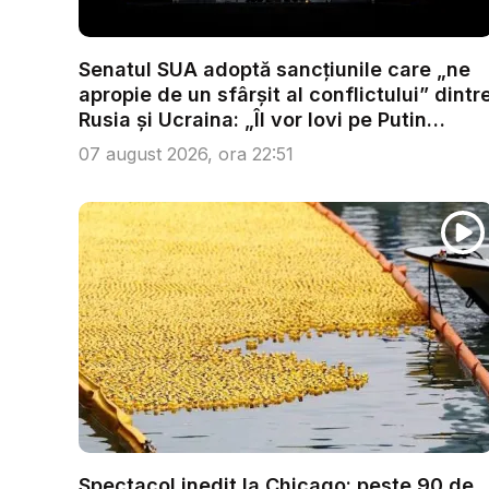
Senatul SUA adoptă sancțiunile care „ne
apropie de un sfârșit al conflictului” dintr
Rusia și Ucraina: „Îl vor lovi pe Putin
acolo...
07 august 2026, ora 22:51
Spectacol inedit la Chicago: peste 90 de