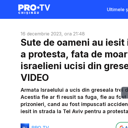
Ultimele șt
16 decembrie 2023, ora 21:48
Sute de oameni au iesit 
a protesta, fata de moart
israelieni ucisi din gres
VIDEO
Armata Israelului a ucis din greseala trei d
Acestia fie ar fi reusit sa fuga, fie au fost
prizonieri, cand au fost impuscati accident
iesit in strada la Tel Aviv pentru a protest
PRO TV
A