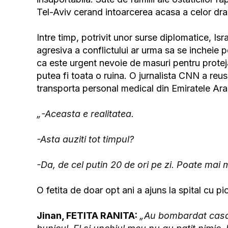
Tel-Aviv cerand intoarcerea acasa a celor dra
Intre timp, potrivit unor surse diplomatice, Isr
agresiva a conflictului ar urma sa se incheie 
ca este urgent nevoie de masuri pentru proteja
putea fi toata o ruina. O jurnalista CNN a reusi
transporta personal medical din Emiratele Ara
„-Aceasta e realitatea.
-Asta auziti tot timpul?
-Da, de cel putin 20 de ori pe zi. Poate ma
O fetita de doar opt ani a ajuns la spital cu pici
Jinan, FETITA RANITA:
„Au bombardat casa 