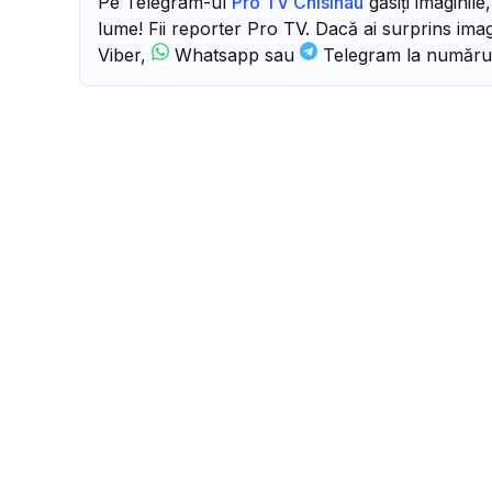
Pe Telegram-ul
Pro TV Chisinau
găsiți imaginile
lume! Fii reporter Pro TV. Dacă ai surprins imagi
Viber,
Whatsapp sau
Telegram la număru