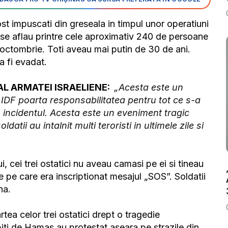
 fost impuscati din greseala in timpul unor operatiuni
i se aflau printre cele aproximativ 240 de persoane
7 octombrie. Toti aveau mai putin de 30 de ani.
a fi evadat.
AL ARMATEI ISRAELIENE:
„Acesta este un
ar IDF poarta responsabilitatea pentru tot ce s-a
 incidentul. Acesta este un eveniment tragic
datii au intalnit multi teroristi in ultimele zile si
ui, cei trei ostatici nu aveau camasi pe ei si tineau
ire pe care era inscriptionat mesajul „SOS”. Soldatii
na.
a celor trei ostatici drept o tragedie
apiti de Hamas au protestat aseara pe strazile din