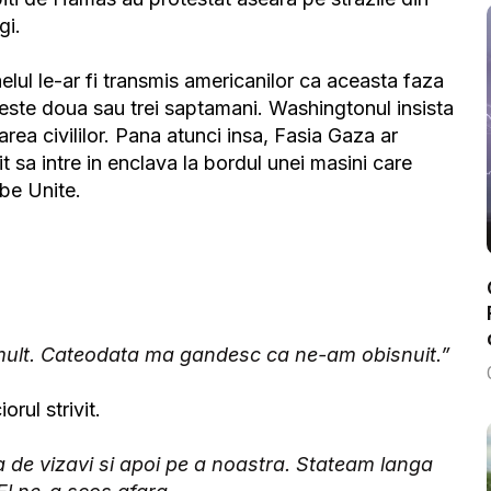
gi.
aelul le-ar fi transmis americanilor ca aceasta faza
peste doua sau trei saptamani. Washingtonul insista
rea civililor. Pana atunci insa, Fasia Gaza ar
t sa intre in enclava la bordul unei masini care
be Unite.
i mult. Cateodata ma gandesc ca ne-am obisnuit.”
orul strivit.
de vizavi si apoi pe a noastra. Stateam langa