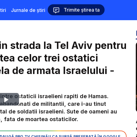
Trimite știrea ta
iri
Jurnale de știri
in strada la Tel Aviv pentru
ea celor trei ostatici
ela de armata Israelului -
intre ostaticii israelieni rapiti de Hamas.
Play
 abandonati de militantii, care i-au tinut
al de soldatii israelieni. Sute de oameni au
Video
a, fata de moartea ostaticilor.
DAUGĂ PRO TV CHIȘINĂU CA SURSĂ PREFERATĂ ÎN GOOGLE