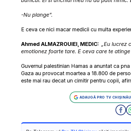
bunicul. El si unchiul meu nu au patit nimic.
-Nu plange”.
E ceva ce nici macar medicii cu multa experie
Ahmed ALMAZROUIEI, MEDIC:
„Eu lucrez c
emotionez foarte tare. E ceva care te atinge
Guvernul palestinian Hamas a anuntat ca pna a
Gaza au provocat moartea a 18.800 de persoan
este mai rau decat un cimitir pentru copii, af
ADAUGĂ PRO TV CHIȘINĂU