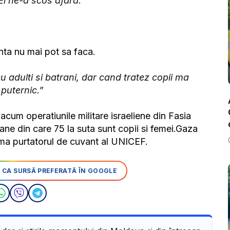
 El ne-a scos afara.
nta nu mai pot sa faca.
u adulti si batrani, dar cand tratez copii ma
 puternic.”
cum operatiunile militare israeliene din Fasia
e din care 75 la suta sunt copii si femei.Gaza
irma purtatorul de cuvant al UNICEF.
 CA SURSĂ PREFERATĂ ÎN GOOGLE