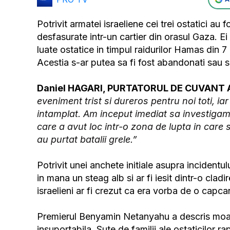
Potrivit armatei israeliene cei trei ostatici au
desfasurate intr-un cartier din orasul Gaza. E
luate ostatice in timpul raidurilor Hamas din 
Acestia s-ar putea sa fi fost abandonati sau s
Daniel HAGARI, PURTATORUL DE CUVANT 
eveniment trist si dureros pentru noi toti, i
intamplat. Am inceput imediat sa investigam
care a avut loc intr-o zona de lupta in care sol
au purtat batalii grele.”
Potrivit unei anchete initiale asupra incidentul
in mana un steag alb si ar fi iesit dintr-o clad
israelieni ar fi crezut ca era vorba de o capca
Premierul Benyamin Netanyahu a descris moarte
insuportabila. Sute de familii ale ostaticilor r