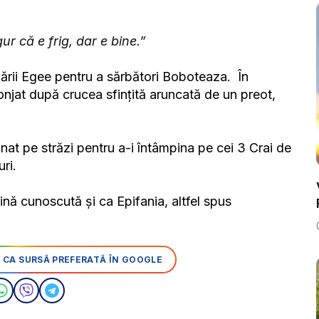
r că e frig, dar e bine.”
Mării Egee pentru a sărbători Boboteaza. În
onjat după crucea sfințită aruncată de un preot,
nat pe străzi pentru a-i întâmpina pe cei 3 Crai de
ri.
ină cunoscută și ca Epifania, altfel spus
 CA SURSĂ PREFERATĂ ÎN GOOGLE