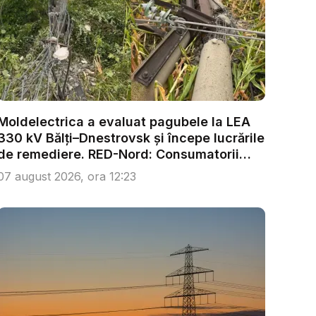
Moldelectrica a evaluat pagubele la LEA
330 kV Bălți–Dnestrovsk și începe lucrările
de remediere. RED-Nord: Consumatorii
nu...
07 august 2026, ora 12:23