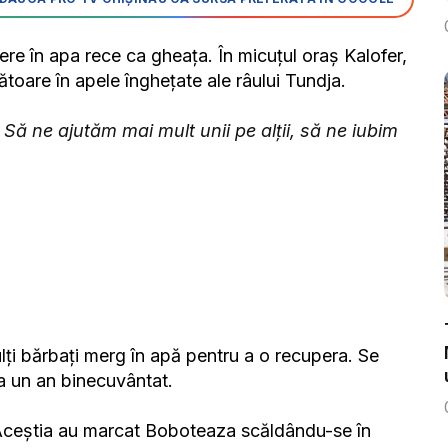
re în apa rece ca gheața. În micuțul oraș Kalofer,
ătoare în apele înghețate ale râului Tundja.
. Să ne ajutăm mai mult unii pe alții, să ne iubim
ulți bărbați merg în apă pentru a o recupera. Se
a un an binecuvântat.
. Aceștia au marcat Boboteaza scăldându-se în