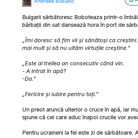
Andreea Busuioc
Bulgarii sărbătoresc Boboteaza printr-o îmbăie
bărbații din sat dansează hora în port de sărb
„Îmi doresc să fim vii și sănătoși ca creștini
mai mult și să nu uităm virtuțile creștine.”
„Este al treilea an consecutiv când vin.
- A intrat în apă?
-Da.”
„Fericire și iubire pentru toți.”
Un preot aruncă ulterior o cruce în apă, iar m
spune că cei care aduc înapoi crucile vor ave
Pentru ucraineni la fel este zi de sărbătoare