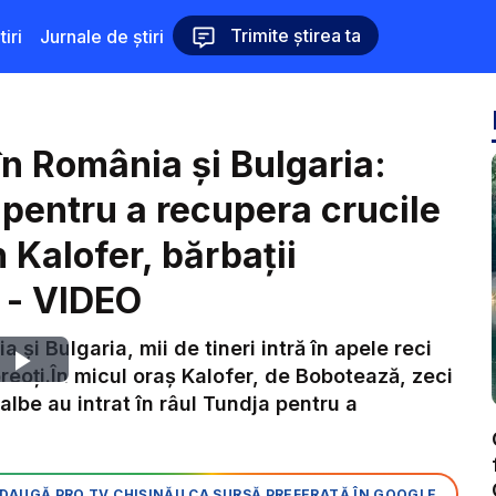
Trimite știrea ta
iri
Jurnale de știri
în România și Bulgaria:
i pentru a recupera crucile
n Kalofer, bărbații
 - VIDEO
și Bulgaria, mii de tineri intră în apele reci
Play
reoți.În micul oraș Kalofer, de Bobotează, zeci
albe au intrat în râul Tundja pentru a
Video
DAUGĂ PRO TV CHIȘINĂU CA SURSĂ PREFERATĂ ÎN GOOGLE