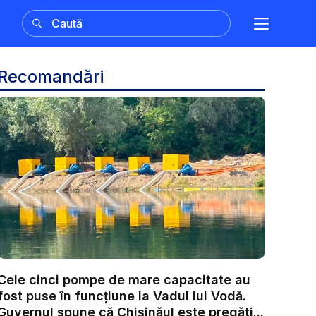
Recomandări
Cele cinci pompe de mare capacitate au
fost puse în funcțiune la Vadul lui Vodă.
Guvernul spune că Chișinăul este pregăti...