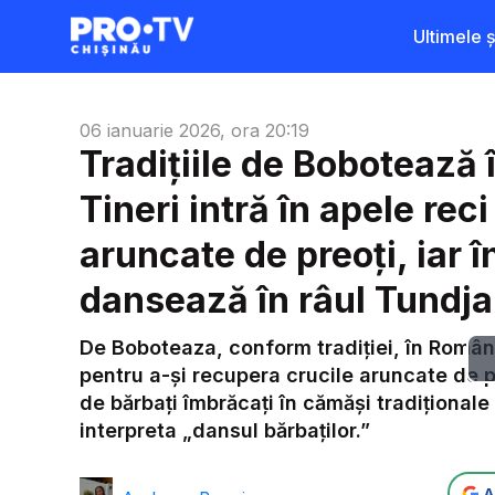
Ultimele șt
06 ianuarie 2026, ora 20:19
Tradițiile de Bobotează 
Tineri intră în apele rec
aruncate de preoți, iar î
dansează în râul Tundja
De Boboteaza, conform tradiției, în România 
pentru a-și recupera crucile aruncate de p
de bărbați îmbrăcați în cămăși tradiționale 
interpreta „dansul bărbaților.”
A