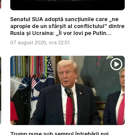
Senatul SUA adoptă sancțiunile care „ne
apropie de un sfârșit al conflictului” dintre
Rusia și Ucraina: „Îl vor lovi pe Putin
acolo...
07 august 2026, ora 22:51
Trump pune sub semnul întrebării noi