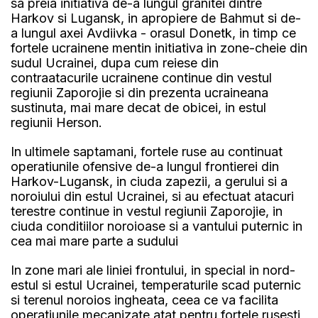
sa preia initiativa de-a lungul granitei dintre
Harkov si Lugansk, in apropiere de Bahmut si de-
a lungul axei Avdiivka - orasul Donetk, in timp ce
fortele ucrainene mentin initiativa in zone-cheie din
sudul Ucrainei, dupa cum reiese din
contraatacurile ucrainene continue din vestul
regiunii Zaporojie si din prezenta ucraineana
sustinuta, mai mare decat de obicei, in estul
regiunii Herson.
In ultimele saptamani, fortele ruse au continuat
operatiunile ofensive de-a lungul frontierei din
Harkov-Lugansk, in ciuda zapezii, a gerului si a
noroiului din estul Ucrainei, si au efectuat atacuri
terestre continue in vestul regiunii Zaporojie, in
ciuda conditiilor noroioase si a vantului puternic in
cea mai mare parte a sudului
In zone mari ale liniei frontului, in special in nord-
estul si estul Ucrainei, temperaturile scad puternic
si terenul noroios ingheata, ceea ce va facilita
operatiunile mecanizate atat pentru fortele rusesti,