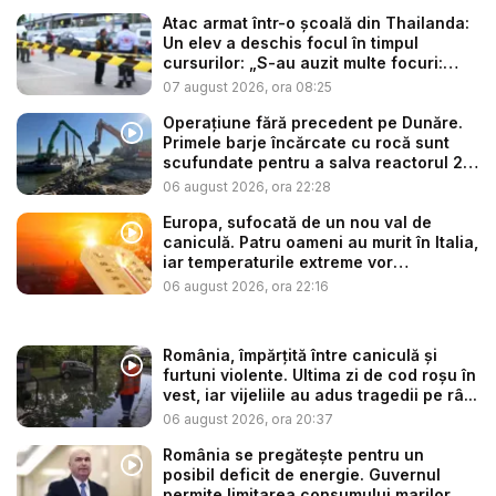
Atac armat într-o școală din Thailanda:
Un elev a deschis focul în timpul
cursurilor: „S-au auzit multe focuri:
ba...
07 august 2026, ora 08:25
Operațiune fără precedent pe Dunăre.
Primele barje încărcate cu rocă sunt
scufundate pentru a salva reactorul 2
...
06 august 2026, ora 22:28
Europa, sufocată de un nou val de
caniculă. Patru oameni au murit în Italia,
iar temperaturile extreme vor
continua...
06 august 2026, ora 22:16
România, împărțită între caniculă și
furtuni violente. Ultima zi de cod roșu în
vest, iar vijeliile au adus tragedii pe râ...
06 august 2026, ora 20:37
România se pregătește pentru un
posibil deficit de energie. Guvernul
permite limitarea consumului marilor