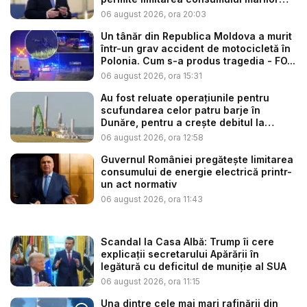
co...
06 august 2026, ora 20:03
Un tânăr din Republica Moldova a murit
într-un grav accident de motocicletă în
Polonia. Cum s-a produs tragedia - FO...
06 august 2026, ora 15:31
Au fost reluate operațiunile pentru
scufundarea celor patru barje în
Dunăre, pentru a crește debitul la
cent...
06 august 2026, ora 12:58
Guvernul României pregătește limitarea
consumului de energie electrică printr-
un act normativ
06 august 2026, ora 11:43
Scandal la Casa Albă: Trump îi cere
explicații secretarului Apărării în
legătură cu deficitul de muniție al SUA
06 august 2026, ora 11:15
Una dintre cele mai mari rafinării din