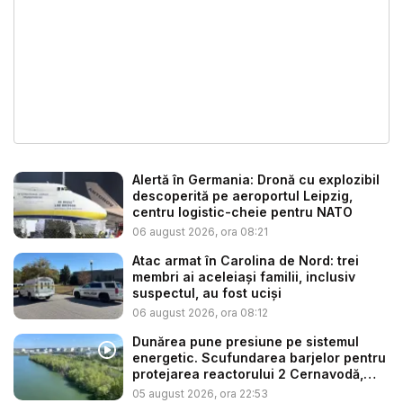
Alertă în Germania: Dronă cu explozibil
descoperită pe aeroportul Leipzig,
centru logistic-cheie pentru NATO
06 august 2026, ora 08:21
Atac armat în Carolina de Nord: trei
membri ai aceleiași familii, inclusiv
suspectul, au fost uciși
06 august 2026, ora 08:12
Dunărea pune presiune pe sistemul
energetic. Scufundarea barjelor pentru
protejarea reactorului 2 Cernavodă,
am...
05 august 2026, ora 22:53