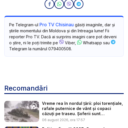
Pro TV Chisinau
Pe Telegram-ul
găsiți imaginile, dar și
știrile momentului din Moldova și din întreaga lume! Fii
reporter Pro TV. Dacă ai surprins imagini care pot deveni
o știre, ni le poți trimite pe
Viber,
Whatsapp sau
Telegram la numărul 079400508.
Recomandări
Vreme rea în nordul țării: ploi torențiale,
rafale puternice de vânt și copaci
căzuți pe traseu. Șoferii sunt
îndemnaț...
06 august 2026, ora 17:57