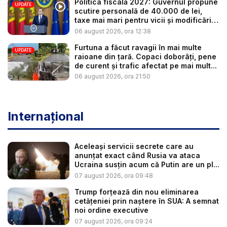
Politica fiscală 2027: Guvernul propune
UPDATE
scutire personală de 40.000 de lei,
taxe mai mari pentru vicii și modificări
l...
06 august 2026, ora 12:38
Furtuna a făcut ravagii în mai multe
UPDATE
raioane din țară. Copaci doborâți, pene
de curent și trafic afectat pe mai mult...
06 august 2026, ora 21:50
Internațional
Aceleași servicii secrete care au
anunțat exact când Rusia va ataca
Ucraina susțin acum că Putin are un pl...
07 august 2026, ora 09:48
Trump forțează din nou eliminarea
cetățeniei prin naștere în SUA: A semnat
noi ordine executive
07 august 2026, ora 09:24