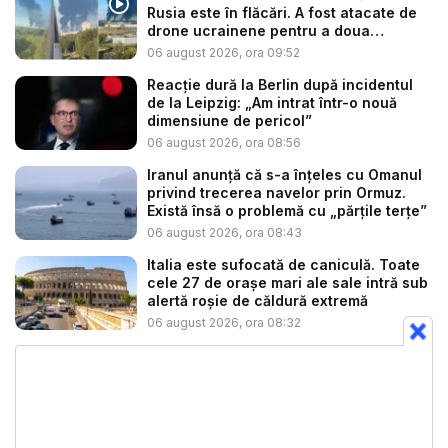
Rusia este în flăcări. A fost atacate de
drone ucrainene pentru a doua
noapte...
06 august 2026, ora 09:52
Reacție dură la Berlin după incidentul
de la Leipzig: „Am intrat într-o nouă
dimensiune de pericol”
06 august 2026, ora 08:56
Iranul anunță că s-a înțeles cu Omanul
privind trecerea navelor prin Ormuz.
Există însă o problemă cu „părțile terțe”
06 august 2026, ora 08:43
Italia este sufocată de caniculă. Toate
cele 27 de oraşe mari ale sale intră sub
alertă roșie de căldură extremă
06 august 2026, ora 08:32