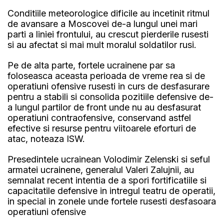
Conditiile meteorologice dificile au incetinit ritmul
de avansare a Moscovei de-a lungul unei mari
parti a liniei frontului, au crescut pierderile rusesti
si au afectat si mai mult moralul soldatilor rusi.
Pe de alta parte, fortele ucrainene par sa
foloseasca aceasta perioada de vreme rea si de
operatiuni ofensive rusesti in curs de desfasurare
pentru a stabili si consolida pozitiile defensive de-
a lungul partilor de front unde nu au desfasurat
operatiuni contraofensive, conservand astfel
efective si resurse pentru viitoarele eforturi de
atac, noteaza ISW.
Presedintele ucrainean Volodimir Zelenski si seful
armatei ucrainene, generalul Valeri Zalujnii, au
semnalat recent intentia de a spori fortificatiile si
capacitatile defensive in intregul teatru de operatii,
in special in zonele unde fortele rusesti desfasoara
operatiuni ofensive