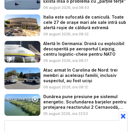
Există însă o problemă cu „părțile terțe”
06 august 2026, ora 08:43
Italia este sufocată de caniculă. Toate
cele 27 de oraşe mari ale sale intră sub
alertă roșie de căldură extremă
06 august 2026, ora 08:32
Alertă în Germania: Dronă cu explozibil
descoperită pe aeroportul Leipzig,
centru logistic-cheie pentru NATO
06 august 2026, ora 08:21
Atac armat în Carolina de Nord: trei
membri ai aceleiași familii, inclusiv
suspectul, au fost uciși
06 august 2026, ora 08:12
Dunărea pune presiune pe sistemul
energetic. Scufundarea barjelor pentru
protejarea reactorului 2 Cernavodă,
am...
05 august 2026, ora 22:53