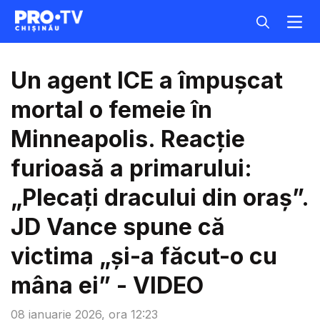
Un agent ICE a împușcat
mortal o femeie în
Minneapolis. Reacție
furioasă a primarului:
„Plecați dracului din oraș”.
JD Vance spune că
victima „și-a făcut-o cu
mâna ei” - VIDEO
08 ianuarie 2026, ora 12:23