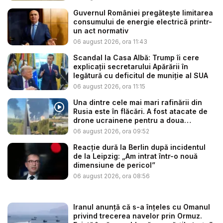
Guvernul României pregătește limitarea
consumului de energie electrică printr-
un act normativ
06 august 2026, ora 11:43
Scandal la Casa Albă: Trump îi cere
explicații secretarului Apărării în
legătură cu deficitul de muniție al SUA
06 august 2026, ora 11:15
Una dintre cele mai mari rafinării din
Rusia este în flăcări. A fost atacate de
drone ucrainene pentru a doua
noapte...
06 august 2026, ora 09:52
Reacție dură la Berlin după incidentul
de la Leipzig: „Am intrat într-o nouă
dimensiune de pericol”
06 august 2026, ora 08:56
Iranul anunță că s-a înțeles cu Omanul
privind trecerea navelor prin Ormuz.