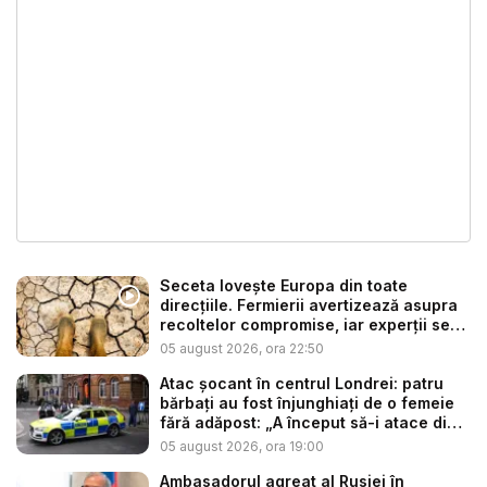
Seceta lovește Europa din toate
direcțiile. Fermierii avertizează asupra
recoltelor compromise, iar experții se
t...
05 august 2026, ora 22:50
Atac șocant în centrul Londrei: patru
bărbați au fost înjunghiați de o femeie
fără adăpost: „A început să-i atace din
...
05 august 2026, ora 19:00
Ambasadorul agreat al Rusiei în