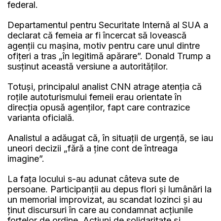
federal.
Departamentul pentru Securitate Internă al SUA a
declarat că femeia ar fi încercat să lovească
agenții cu mașina, motiv pentru care unul dintre
ofițeri a tras „în legitimă apărare”. Donald Trump a
susținut această versiune a autorităților.
Totuși, principalul analist CNN atrage atenția că
roțile autoturismului femeii erau orientate în
direcția opusă agenților, fapt care contrazice
varianta oficială.
Analistul a adăugat că, în situații de urgență, se iau
uneori decizii „fără a ține cont de întreaga
imagine”.
La fața locului s-au adunat câteva sute de
persoane. Participanții au depus flori și lumânări la
un memorial improvizat, au scandat lozinci și au
ținut discursuri în care au condamnat acțiunile
forțelor de ordine. Acțiuni de solidaritate și