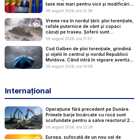
taxe mai mari pentru vicii și modificări
l...
06 august 2026, ora 12:38
Vreme rea în nordul țării: ploi torențiale,
rafale puternice de vânt și copaci
căzuți pe traseu. Șoferii sunt
îndemnaț...
06 august 2026, ora 17:57
Cod Galben de ploi torențiale, grindină
și vijelii în centrul și nordul Republicii
Moldova. Când intră în vigoare avertiz...
06 august 2026, ora 14:08
Internațional
Operațiune fără precedent pe Dunăre.
Primele barje încărcate cu rocă sunt
scufundate pentru a salva reactorul 2
...
06 august 2026, ora 22:28
Europa, sufocată de un nou val de