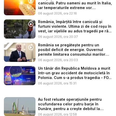
caniculă. Patru oameni au murit în Italia,
iar temperaturile extreme vor
continua...
06 august 2026, ora 22:16
România, împărțită între caniculă și
furtuni violente. Ultima zi de cod roșu în
vest, iar vijeliile au adus tragedii pe râ...
06 august 2026, ora 20:37
România se pregătește pentru un
posibil deficit de energie. Guvernul
permite limitarea consumului marilor
co...
06 august 2026, ora 20:03
Un tânăr din Republica Moldova a murit
într-un grav accident de motocicletă în
Polonia. Cum s-a produs tragedia - FO...
06 august 2026, ora 15:31
Au fost reluate operațiunile pentru
scufundarea celor patru barje în
Dunăre, pentru a crește debitul la
cent...
06 august 2026, ora 12:58