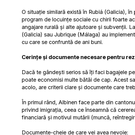
O situație similară există în Rubiá (Galicia), 
program de locuințe sociale cu chirii foarte a
angajare rurală și alte ajutoare și subvenții. 
(Galicia) sau Jubrique (Málaga) au implementat
cu care se confruntă de ani buni.
Cerințe și documente necesare pentru rez
Dacă te gândești serios să îți faci bagajele pen
poate economisi multe bătăi de cap. Acest sat
acolo, are criterii clare și documente care tre
În primul rând, Albinen face parte din cantonul
privind imigrația, ceea ce înseamnă că cererea
financiară și motivul mutării (muncă, reîntregi
Documente-cheie de care vei avea nevoie: