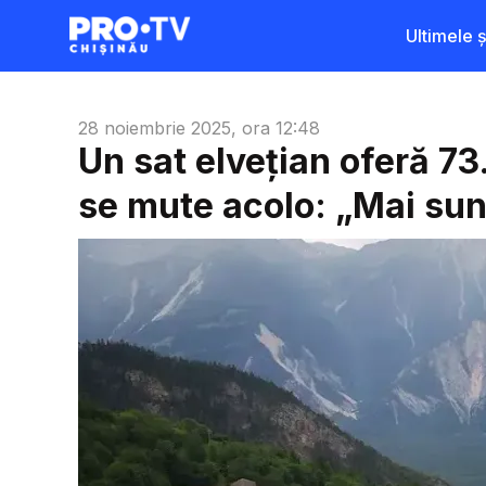
Ultimele șt
28 noiembrie 2025, ora 12:48
Un sat elvețian oferă 73
se mute acolo: „Mai sun