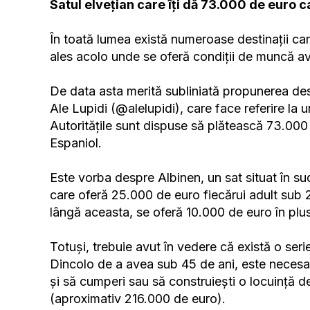
Satul elvețian care îți dă 73.000 de euro c
În toată lumea există numeroase destinații car
ales acolo unde se oferă condiții de muncă a
De data asta merită subliniată propunerea des
Ale Lupidi (@alelupidi), care face referire la un
Autoritățile sunt dispuse să plătească 73.000 
Espaniol.
Este vorba despre Albinen, un sat situat în sud
care oferă 25.000 de euro fiecărui adult sub 
lângă aceasta, se oferă 10.000 de euro în plus
Totuși, trebuie avut în vedere că există o seri
Dincolo de a avea sub 45 de ani, este necesar s
și să cumperi sau să construiești o locuință 
(aproximativ 216.000 de euro).