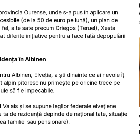
în provincia Ourense, unde s-a pus în aplicare un
ccesibile (de la 50 de euro pe lună), un plan de
La fel, alte sate precum Griegos (Teruel), Xesta
 diferite inițiative pentru a face față depopulării
idența în Albinen
tru Albinen, Elveția, a ști dinainte ce ai nevoie îți
 alpin pitoresc nu primește pe oricine trece pe
buie să fie impecabile.
 Valais și se supune legilor federale elvețiene
 ta de rezidență depinde de naționalitate, situație
rea familiei sau pensionare).