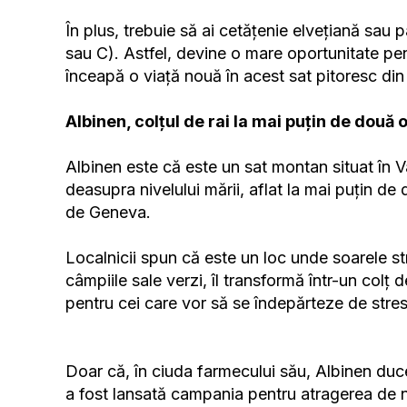
În plus, trebuie să ai cetățenie elvețiană sa
sau C). Astfel, devine o mare oportunitate pen
înceapă o viață nouă în acest sat pitoresc din A
Albinen, colțul de rai la mai puțin de două
Albinen este că este un sat montan situat în V
deasupra nivelului mării, aflat la mai puțin de d
de Geneva.
Localnicii spun că este un loc unde soarele st
câmpiile sale verzi, îl transformă într-un colț d
pentru cei care vor să se îndepărteze de stresu
Doar că, în ciuda farmecului său, Albinen duce
a fost lansată campania pentru atragerea de 