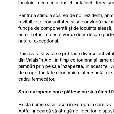
localnici, ceea ce a dus chiar la închiderea șco
Pentru a stimula sosirea de noi rezidenți, prim
revitalizeze comunitatea și să convingă mai m
funcție de componență și de locuința aleasă, 
euro. Totuși, nu este vorba doar despre part
natural excepțional.
Primăvara și vara se pot face diverse activități
din Valais în Alpi, în timp ce toamna și iarna a
plimbări prin peisaje înzăpezite. În acest fel,
de o oportunitate economică interesantă, ci și
cadru fermecător.
Sate europene care plătesc ca să trăiești î
Există numeroase locuri în Europa în care s-au p
Astfel, încearcă să atragă noi locuitori dispu