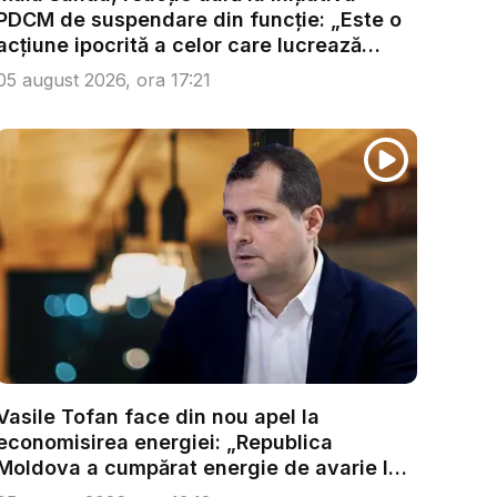
PDCM de suspendare din funcție: „Este o
acțiune ipocrită a celor care lucrează
pen...
05 august 2026, ora 17:21
Vasile Tofan face din nou apel la
economisirea energiei: „Republica
Moldova a cumpărat energie de avarie la
...