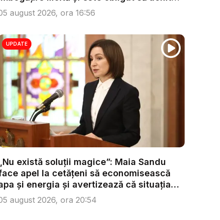
...
05 august 2026, ora 16:56
UPDATE
„Nu există soluții magice”: Maia Sandu
face apel la cetățeni să economisească
apa și energia și avertizează că situația
s...
05 august 2026, ora 20:54