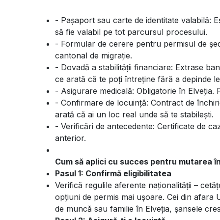
- Pașaport sau carte de identitate valabilă: E
să fie valabil pe tot parcursul procesului.
- Formular de cerere pentru permisul de șede
cantonal de migrație.
- Dovadă a stabilității financiare: Extrase
ce arată că te poți întreține fără a depinde l
- Asigurare medicală: Obligatorie în Elveția.
- Confirmare de locuință: Contract de închir
arată că ai un loc real unde să te stabilești.
- Verificări de antecedente: Certificate de cazi
anterior.
Cum să aplici cu succes pentru mutarea în
Pasul 1: Confirmă eligibilitatea
Verifică regulile aferente naționalității – ce
opțiuni de permis mai ușoare. Cei din afara U
de muncă sau familie în Elveția, șansele cre