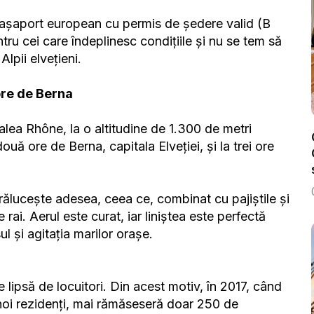
u pașaport european cu permis de ședere valid (B
tru cei care îndeplinesc condițiile și nu se tem să
lpii elvețieni.
 ore de Berna
alea Rhône, la o altitudine de 1.300 de metri
ouă ore de Berna, capitala Elveției, și la trei ore
rălucește adesea, ceea ce, combinat cu pajiștile și
e rai. Aerul este curat, iar liniștea este perfectă
l și agitația marilor orașe.
 lipsă de locuitori. Din acest motiv, în 2017, când
noi rezidenți, mai rămăseseră doar 250 de