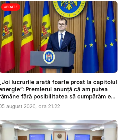
UPDATE
„Joi lucrurile arată foarte prost la capitolul
energie”: Premierul anunță că am putea
rămâne fără posibilitatea să cumpărăm e...
05 august 2026, ora 21:22