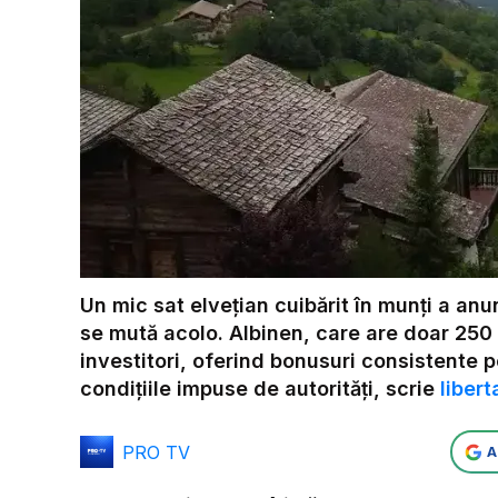
Un mic sat elvețian cuibărit în munți a an
se mută acolo. Albinen, care are doar 250 d
investitori, oferind bonusuri consistente p
condițiile impuse de autorități, scrie
libert
PRO TV
A