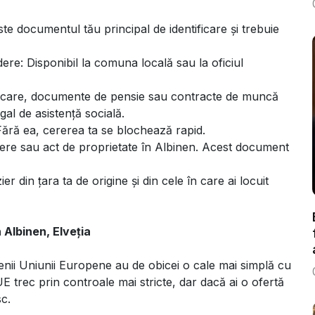
ste documentul tău principal de identificare și trebuie
re: Disponibil la comuna locală sau la oficiul
 bancare, documente de pensie sau contracte de muncă
egal de asistență socială.
 Fără ea, cererea ta se blochează rapid.
iere sau act de proprietate în Albinen. Acest document
er din țara ta de origine și din cele în care ai locuit
 Albinen, Elveția
tățenii Uniunii Europene au de obicei o cale mai simplă cu
E trec prin controale mai stricte, dar dacă ai o ofertă
sc.