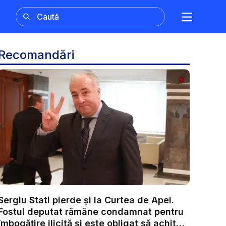
Recomandări
Sergiu Stati pierde și la Curtea de Apel.
Fostul deputat rămâne condamnat pentru
îmbogățire ilicită și este obligat să achite