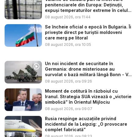
penitenciarele din Europa: Deținuții,
expuși temperaturilor extreme în celul...
08 august 2026, ora 11:44
Se încheie oficial o epocă în Bulgaria. Îi
privește direct pe turiștii moldoveni
care merg pe litoral
08 august 2026, ora 10:05
Un noi incident de securitate în
Germania: drone misterioase au
survolat o bază militară lângă Bonn - V...
08 august 2026, ora 09:26
Moment de cotitură în războiul cu
Iranul. Strategia SUA vizează o „victorie
simbolică” în Orientul Mijlociu
08 august 2026, ora 09:07
Rusia respinge acuzațiile privind
incidentul de la Leipzig: „O provocare
complet fabricată”
08 august 2026, ora 08:23