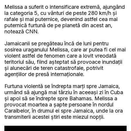
Melissa a suferit o intensificare extremă, ajungând
la categoria 5, cu vânturi de peste 280 km/h și
rafale și mai puternice, devenind astfel cea mai
puternică furtună de pe planetă din acest an,
notează CNN.
Jamaicanii se pregăteau încă de luni pentru
sosirea uraganului Melissa, care ar putea fi cel mai
violent astfel de fenomen care a lovit vreodată
teritoriul său, fiind aşteptat să provoace inundaţii
şi alunecări de teren catastrofale, potrivit
agențiilor de presă internaționale.
Furtuna violentă se îndrepta marți spre Jamaica,
urmând să ajungă mai târziu în aceeași zi în Cuba
și apoi să se îndrepte spre Bahamas. Melissa a
provocat moartea a șapte persoane în nordul
Caraibelor, în drumul ei spre Jamaica, unde la ora
transmiterii acestei știri este miezul nopții.