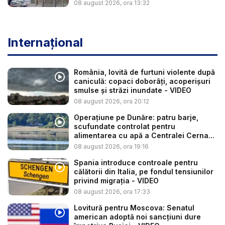
08 august 2026, ora 13:32
Internațional
România, lovită de furtuni violente după
caniculă: copaci doborâți, acoperișuri
smulse și străzi inundate - VIDEO
08 august 2026, ora 20:12
Operațiune pe Dunăre: patru barje,
scufundate controlat pentru
alimentarea cu apă a Centralei Cerna...
08 august 2026, ora 19:16
Spania introduce controale pentru
călătorii din Italia, pe fondul tensiunilor
privind migrația - VIDEO
08 august 2026, ora 17:33
Lovitură pentru Moscova: Senatul
american adoptă noi sancțiuni dure