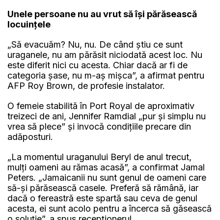
Unele persoane nu au vrut să își părăsească
locuințele
„Să evacuăm? Nu, nu. De când știu ce sunt
uraganele, nu am părăsit niciodată acest loc. Nu
este diferit nici cu acesta. Chiar dacă ar fi de
categoria șase, nu m-aș mișca”, a afirmat pentru
AFP Roy Brown, de profesie instalator.
O femeie stabilită în Port Royal de aproximativ
treizeci de ani, Jennifer Ramdial „pur și simplu nu
vrea să plece” și invocă condițiile precare din
adăposturi.
„La momentul uraganului Beryl de anul trecut,
mulți oameni au rămas acasă”, a confirmat Jamal
Peters. „Jamaicanii nu sunt genul de oameni care
să-și părăsească casele. Preferă să rămână, iar
dacă o fereastră este spartă sau ceva de genul
acesta, ei sunt acolo pentru a încerca să găsească
o soluție”, a spus recepționerul.