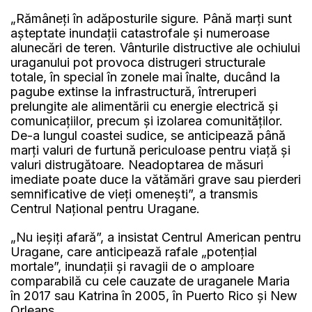
„Rămâneți în adăposturile sigure. Până marți sunt
așteptate inundații catastrofale și numeroase
alunecări de teren. Vânturile distructive ale ochiului
uraganului pot provoca distrugeri structurale
totale, în special în zonele mai înalte, ducând la
pagube extinse la infrastructură, întreruperi
prelungite ale alimentării cu energie electrică și
comunicațiilor, precum și izolarea comunităților.
De-a lungul coastei sudice, se anticipează până
marți valuri de furtună periculoase pentru viață și
valuri distrugătoare. Neadoptarea de măsuri
imediate poate duce la vătămări grave sau pierderi
semnificative de vieți omenești”, a transmis
Centrul Național pentru Uragane.
„Nu ieșiți afară”, a insistat Centrul American pentru
Uragane, care anticipează rafale „potențial
mortale”, inundații și ravagii de o amploare
comparabilă cu cele cauzate de uraganele Maria
în 2017 sau Katrina în 2005, în Puerto Rico și New
Orleans.