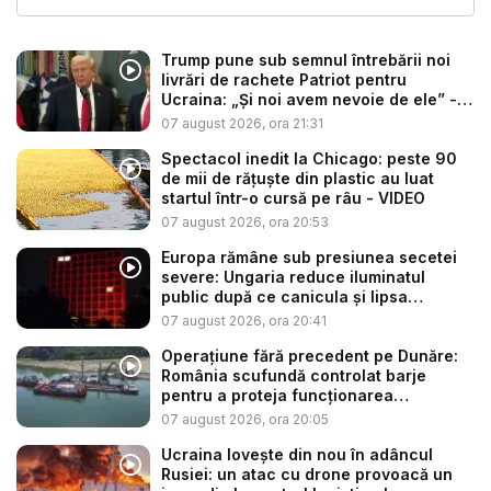
Trump pune sub semnul întrebării noi
livrări de rachete Patriot pentru
Ucraina: „Și noi avem nevoie de ele” -
V...
07 august 2026, ora 21:31
Spectacol inedit la Chicago: peste 90
de mii de rățuște din plastic au luat
startul într-o cursă pe râu - VIDEO
07 august 2026, ora 20:53
Europa rămâne sub presiunea secetei
severe: Ungaria reduce iluminatul
public după ce canicula și lipsa
precip...
07 august 2026, ora 20:41
Operațiune fără precedent pe Dunăre:
România scufundă controlat barje
pentru a proteja funcționarea
Centrale...
07 august 2026, ora 20:05
Ucraina lovește din nou în adâncul
Rusiei: un atac cu drone provoacă un