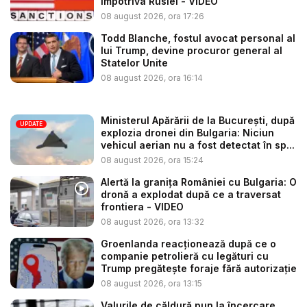
împotriva Rusiei - VIDEO
08 august 2026, ora 17:26
Todd Blanche, fostul avocat personal al
lui Trump, devine procuror general al
Statelor Unite
08 august 2026, ora 16:14
Ministerul Apărării de la București, după
UPDATE
explozia dronei din Bulgaria: Niciun
vehicul aerian nu a fost detectat în sp...
08 august 2026, ora 15:24
Alertă la granița României cu Bulgaria: O
dronă a explodat după ce a traversat
frontiera - VIDEO
08 august 2026, ora 13:32
Groenlanda reacționează după ce o
companie petrolieră cu legături cu
Trump pregătește foraje fără autorizație
08 august 2026, ora 13:15
Valurile de căldură pun la încercare