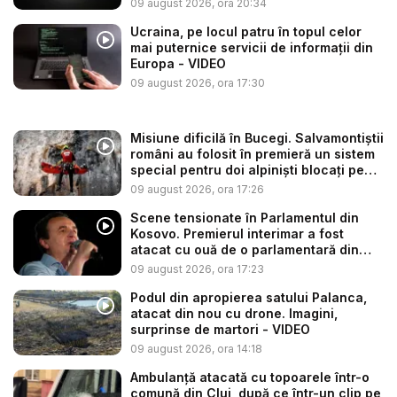
09 august 2026, ora 20:34
Ucraina, pe locul patru în topul celor
mai puternice servicii de informații din
Europa - VIDEO
09 august 2026, ora 17:30
Misiune dificilă în Bucegi. Salvamontiștii
români au folosit în premieră un sistem
special pentru doi alpiniști blocați pe
s...
09 august 2026, ora 17:26
Scene tensionate în Parlamentul din
Kosovo. Premierul interimar a fost
atacat cu ouă de o parlamentară din
op...
09 august 2026, ora 17:23
Podul din apropierea satului Palanca,
atacat din nou cu drone. Imagini,
surprinse de martori - VIDEO
09 august 2026, ora 14:18
Ambulanţă atacată cu topoarele într-o
comună din Cluj, după ce într-un clip pe