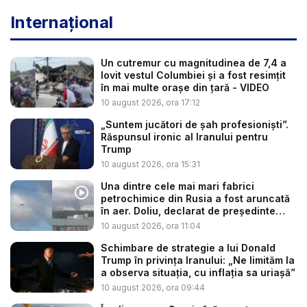
Internațional
Un cutremur cu magnitudinea de 7,4 a
lovit vestul Columbiei și a fost resimțit
în mai multe orașe din țară - VIDEO
10 august 2026, ora 17:12
„Suntem jucători de șah profesioniști”.
Răspunsul ironic al Iranului pentru
Trump
10 august 2026, ora 15:31
Una dintre cele mai mari fabrici
petrochimice din Rusia a fost aruncată
în aer. Doliu, declarat de președinte
du...
10 august 2026, ora 11:04
Schimbare de strategie a lui Donald
Trump în privința Iranului: „Ne limităm la
a observa situația, cu inflația sa uriașă”
10 august 2026, ora 09:44