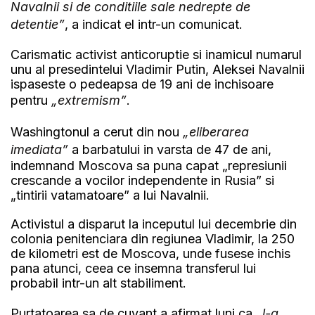
Navalnii si de conditiile sale nedrepte de
detentie”
, a indicat el intr-un comunicat.
Carismatic activist anticoruptie si inamicul numarul
unu al presedintelui Vladimir Putin, Aleksei Navalnii
ispaseste o pedeapsa de 19 ani de inchisoare
pentru
„extremism”
.
Washingtonul a cerut din nou
„eliberarea
imediata”
a barbatului in varsta de 47 de ani,
indemnand Moscova sa puna capat „represiunii
crescande a vocilor independente in Rusia” si
„tintirii vatamatoare” a lui Navalnii.
Activistul a disparut la inceputul lui decembrie din
colonia penitenciara din regiunea Vladimir, la 250
de kilometri est de Moscova, unde fusese inchis
pana atunci, ceea ce insemna transferul lui
probabil intr-un alt stabiliment.
Purtatoarea sa de cuvant a afirmat luni ca
„l-a