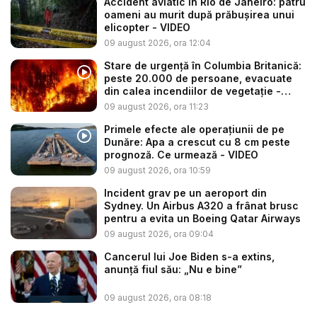
Accident aviatic în Rio de Janeiro: patru
oameni au murit după prăbușirea unui
elicopter - VIDEO
09 august 2026, ora 12:04
Stare de urgență în Columbia Britanică:
peste 20.000 de persoane, evacuate
din calea incendiilor de vegetație -
VID...
09 august 2026, ora 11:23
Primele efecte ale operațiunii de pe
Dunăre: Apa a crescut cu 8 cm peste
prognoză. Ce urmează - VIDEO
09 august 2026, ora 10:59
Incident grav pe un aeroport din
Sydney. Un Airbus A320 a frânat brusc
pentru a evita un Boeing Qatar Airways
09 august 2026, ora 09:04
Cancerul lui Joe Biden s-a extins,
anunță fiul său: „Nu e bine”
09 august 2026, ora 08:18