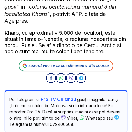
gasit”
in
„colonia penitenciara numarul 3 din
localitatea Kharp”
, potrivit AFP, citata de
Agerpres.
Kharp, cu aproximativ 5.000 de locuitori, este
situat in Iamalo-Nenetia, o regiune indepartata din
nordul Rusiei. Se afla dincolo de Cercul Arctic si
acolo sunt mai multe colonii penitenciare.
ADAUGĂ PRO TV CA SURSĂ PREFERATĂ ÎN GOOGLE
Pro TV Chisinau
Pe Telegram-ul
găsiți imaginile, dar și
știrile momentului din Moldova și din întreaga lume! Fii
reporter Pro TV. Dacă ai surprins imagini care pot deveni
o știre, ni le poți trimite pe
Viber,
Whatsapp sau
Telegram la numărul 079400508.