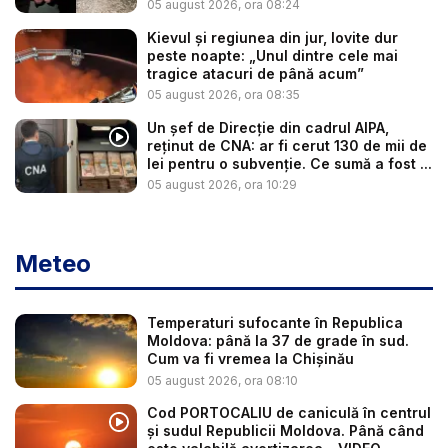
re...
05 august 2026, ora 08:24
Kievul și regiunea din jur, lovite dur
peste noapte: „Unul dintre cele mai
tragice atacuri de până acum”
05 august 2026, ora 08:35
Un șef de Direcție din cadrul AIPA,
reținut de CNA: ar fi cerut 130 de mii de
lei pentru o subvenție. Ce sumă a fost ...
05 august 2026, ora 10:29
Meteo
Temperaturi sufocante în Republica
Moldova: până la 37 de grade în sud.
Cum va fi vremea la Chișinău
05 august 2026, ora 08:10
Cod PORTOCALIU de caniculă în centrul
și sudul Republicii Moldova. Până când