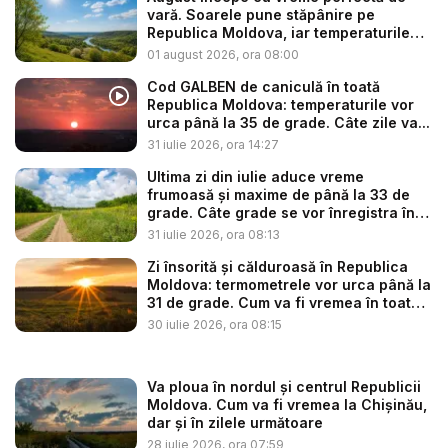
vară. Soarele pune stăpânire pe
Republica Moldova, iar temperaturile
vo...
01 august 2026, ora 08:00
Cod GALBEN de caniculă în toată
Republica Moldova: temperaturile vor
urca până la 35 de grade. Câte zile va...
31 iulie 2026, ora 14:27
Ultima zi din iulie aduce vreme
frumoasă și maxime de până la 33 de
grade. Câte grade se vor înregistra în
w...
31 iulie 2026, ora 08:13
Zi însorită și călduroasă în Republica
Moldova: termometrele vor urca până la
31 de grade. Cum va fi vremea în toate
...
30 iulie 2026, ora 08:15
Va ploua în nordul și centrul Republicii
Moldova. Cum va fi vremea la Chișinău,
dar și în zilele următoare
28 iulie 2026, ora 07:59