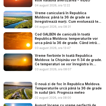
este valabilă avertizarea - VIDEO
04 august 2026, ora 12:22
Vreme caniculară în Republica
Moldova: până la 36 de grade se
înregistrează marți. Cum evoluează te...
04 august 2026, ora 08:31
Cod GALBEN de caniculă în toată
Republica Moldova: temperaturile vor
urca până la 36 de grade. Când intră
în...
03 august 2026, ora 13:47
Vreme fierbinte în toată Republica
Moldova: la Chișinău vor fi 34 de grade.
Ce temperaturi se vor înregistra în
rest...
03 august 2026, ora 08:07
O nouă zi de foc în Republica Moldova.
Temperaturile urcă până la 36 de grade
în sudul țării. Prognoza meteo
02 august 2026, ora 08:00
August începe cu vreme perfectă de