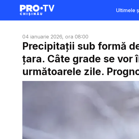
Ultimele șt
04 ianuarie 2026, ora 08:00
Precipitații sub formă de
țara. Câte grade se vor î
următoarele zile. Prog