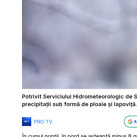
Potrivit Serviciului Hidrometeorologic de 
precipitații sub formă de ploaie și lapoviț
PRO TV
A
În cursul nopții, în nord se așteaptă minus 8