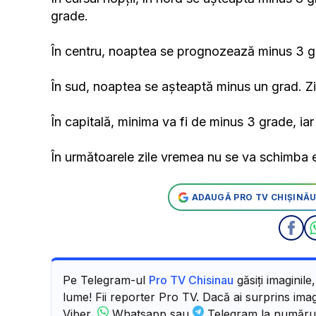
grade.
În centru, noaptea se prognozează minus 3 gra
În sud, noaptea se așteaptă minus un grad. Zi
În capitală, minima va fi de minus 3 grade, ia
În următoarele zile vremea nu se va schimba e
ADAUGĂ PRO TV CHIȘINĂU
Pe Telegram-ul
Pro TV Chisinau
găsiți imaginile
lume! Fii reporter Pro TV. Dacă ai surprins imagi
Viber,
Whatsapp sau
Telegram la număru