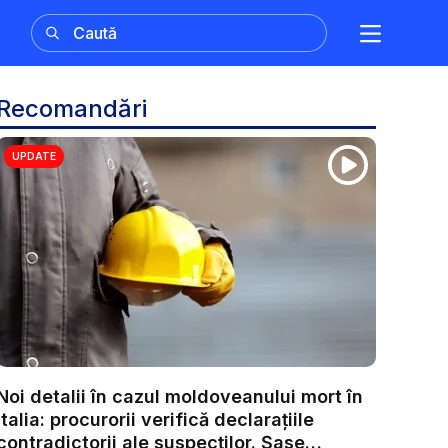
Recomandări
UPDATE
Noi detalii în cazul moldoveanului mort în
Italia: procurorii verifică declarațiile
contradictorii ale suspecților. Șase