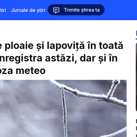
Trimite știrea ta
iri
Jurnale de știri
 ploaie și lapoviță în toată
nregistra astăzi, dar și în
noza meteo