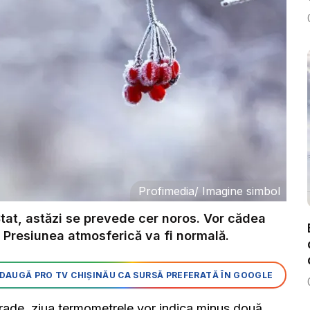
Profimedia
/
Imagine simbol
Stat, astăzi se prevede cer noros. Vor cădea
ă. Presiunea atmosferică va fi normală.
DAUGĂ PRO TV CHIȘINĂU CA SURSĂ PREFERATĂ ÎN GOOGLE
 grade, ziua termometrele vor indica minus două