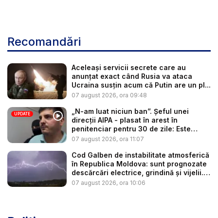
Recomandări
Aceleași servicii secrete care au
anunțat exact când Rusia va ataca
Ucraina susțin acum că Putin are un pl...
07 august 2026, ora 09:48
„N-am luat niciun ban”. Șeful unei
UPDATE
direcții AIPA - plasat în arest în
penitenciar pentru 30 de zile: Este
cerc...
07 august 2026, ora 11:07
Cod Galben de instabilitate atmosferică
în Republica Moldova: sunt prognozate
descărcări electrice, grindină și vijelii.
...
07 august 2026, ora 10:06