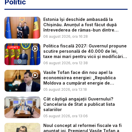
Politic
Estonia își deschide ambasadă la
Chișinău. Anunțul a fost făcut după
întrevederea de rămas-bun dintre
minis...
06 august 2026, ora 16:28
Politica fiscală 2027: Guvernul propune
UPDATE
scutire personală de 40.000 de lei,
taxe mai mari pentru vicii și modificări
l...
06 august 2026, ora 12:38
Vasile Tofan face din nou apel la
economisirea energiei: „Republica
Moldova a cumpărat energie de
avarie...
05 august 2026, ora 13:18
Cât câștigă angajații Guvernului?
Cancelaria de Stat a publicat lista
salariilor
05 august 2026, ora 13:06
Noul concept al reformei fiscale va fi
anunțat joi. Premierul Vasile Tofan a