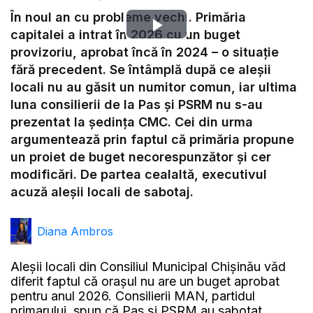
În noul an cu probleme vechi. Primăria
Play
capitalei a intrat în 2026 cu un buget
provizoriu, aprobat încă în 2024 – o situație
Video
fără precedent. Se întâmplă după ce aleșii
locali nu au găsit un numitor comun, iar ultima
luna consilierii de la Pas și PSRM nu s-au
prezentat la ședința CMC. Cei din urma
argumentează prin faptul că primăria propune
un proiet de buget necorespunzător și cer
modificări. De partea cealaltă, executivul
acuză aleșii locali de sabotaj.
Diana Ambros
Aleșii locali din Consiliul Municipal Chișinău văd
diferit faptul că orașul nu are un buget aprobat
pentru anul 2026. Consilierii MAN, partidul
primarului, spun că Pas și PSRM au sabotat