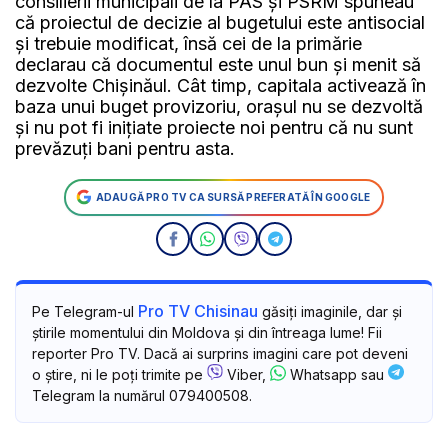
consilierii municipali de la PAS și PSRM spuneau
că proiectul de decizie al bugetului este antisocial
și trebuie modificat, însă cei de la primărie
declarau că documentul este unul bun și menit să
dezvolte Chișinăul. Cât timp, capitala activează în
baza unui buget provizoriu, orașul nu se dezvoltă
și nu pot fi inițiate proiecte noi pentru că nu sunt
prevăzuți bani pentru asta.
ADAUGĂ PRO TV CA SURSĂ PREFERATĂ ÎN GOOGLE
Pro TV Chisinau
Pe Telegram-ul
găsiți imaginile, dar și
știrile momentului din Moldova și din întreaga lume! Fii
reporter Pro TV. Dacă ai surprins imagini care pot deveni
o știre, ni le poți trimite pe
Viber,
Whatsapp sau
Telegram la numărul 079400508.