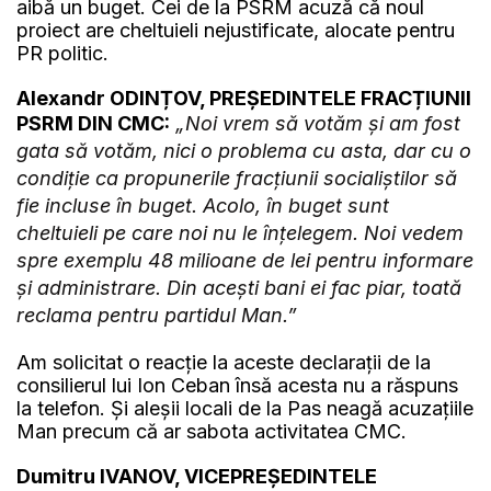
aibă un buget. Cei de la PSRM acuză că noul
proiect are cheltuieli nejustificate, alocate pentru
PR politic.
Alexandr ODINȚOV, PREȘEDINTELE FRACȚIUNII
PSRM DIN CMC:
„Noi vrem să votăm și am fost
gata să votăm, nici o problema cu asta, dar cu o
condiție ca propunerile fracțiunii socialiștilor să
fie incluse în buget. Acolo, în buget sunt
cheltuieli pe care noi nu le înțelegem. Noi vedem
spre exemplu 48 milioane de lei pentru informare
și administrare. Din acești bani ei fac piar, toată
reclama pentru partidul Man.”
Am solicitat o reacție la aceste declarații de la
consilierul lui Ion Ceban însă acesta nu a răspuns
la telefon. Și aleșii locali de la Pas neagă acuzațiile
Man precum că ar sabota activitatea CMC.
Dumitru IVANOV, VICEPREȘEDINTELE