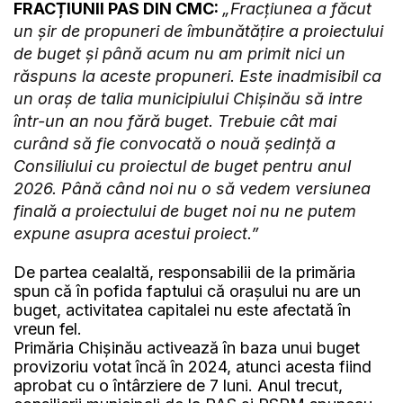
FRACȚIUNII PAS DIN CMC:
„Fracțiunea a făcut
un șir de propuneri de îmbunătățire a proiectului
de buget și până acum nu am primit nici un
răspuns la aceste propuneri. Este inadmisibil ca
un oraș de talia municipiului Chișinău să intre
într-un an nou fără buget. Trebuie cât mai
curând să fie convocată o nouă ședință a
Consiliului cu proiectul de buget pentru anul
2026. Până când noi nu o să vedem versiunea
finală a proiectului de buget noi nu ne putem
expune asupra acestui proiect.”
De partea cealaltă, responsabilii de la primăria
spun că în pofida faptului că orașului nu are un
buget, activitatea capitalei nu este afectată în
vreun fel.
Primăria Chișinău activează în baza unui buget
provizoriu votat încă în 2024, atunci acesta fiind
aprobat cu o întârziere de 7 luni. Anul trecut,