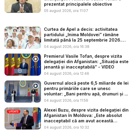
prezentat principalele obiective
05 august 2026, ora 11:07
Curtea de Apel a decis: activitatea
partidului „Inima Moldovei” rămâne
limitată până la 25 septembrie 2026.
Re...
04 august 2026, ora 16:38
Premierul Vasile Tofan, despre vizita
delegației din Afganistan: „Situația este
jenantă și inacceptabilă” - VIDEO
04 august 2026, ora 12:46
Guvernul alocă peste 6,5 miliarde de lei
pentru primăriile care se unesc
voluntar: „Bani pentru apă, drumuri și ...
04 august 2026, ora 11:56
Alexei Buzu, despre vizita delegației din
UPDATE
Afganistan în Moldova: „Este absolut
inacceptabil că am avut această
situaț...
04 august 2026, ora 10:32