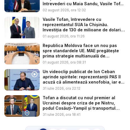
întrevederi cu Maia Sandu, Vasile Tof...
02 august 2026, ora 12:32
Vasile Tofan, întrevedere cu
reprezentantul SUA la Chișinău.
Investiția de 130 de milioane de dolari
p...
01 august 2026, ora 11:26
Republica Moldova face un nou pas
spre standardele UE. MAE pregătește
prima strategie multianuală de
coopera...
01 august 2026, ora 08:31
Un videoclip publicat de Ion Ceban
aprinde spiritele: reprezentanții PAS îl
acuză că alimentează xenofobia, iar e...
31 iulie 2026, ora 22:12
Tofan a discutat cu noul premier al
Ucrainei despre criza de pe Nistru,
podul Cosăuți–Yampil și transportul
cer...
31 iulie 2026, ora 18:41