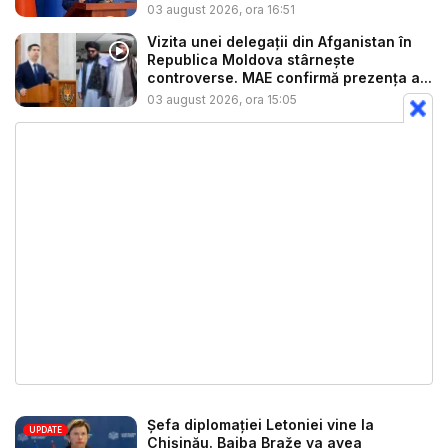
03 august 2026, ora 16:51
Vizita unei delegații din Afganistan în
Republica Moldova stârnește
controverse. MAE confirmă prezența a...
03 august 2026, ora 15:05
Șefa diplomației Letoniei vine la
UPDATE
Chișinău. Baiba Braže va avea