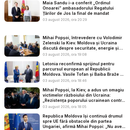
Maia Sandu i-a conferit „Ordinul
Onoarei” ambasadorului Regatului
Țărilor de Jos la final de mandat
03 august 2026, ora 20:29
Mihai Popșoi, întrevedere cu Volodimir
Zelenski la Kiev. Moldova și Ucraina
discută despre securitate, energie și
d...
03 august 2026, ora 19:08
Letonia reconfirmă sprijinul pentru
parcursul european al Republicii
Moldova. Vasile Tofan și Baiba Braže ...
03 august 2026, ora 18:46
Mihai Popșoi, la Kiev, a adus un omagiu
victimelor războiului din Ucraina:
„Rezistența poporului ucrainean contr...
03 august 2026, ora 18:05
Republica Moldova își continuă drumul
spre UE fără obstacole din partea
Ungariei, afirmă Mihai Popșoi: „Nu ave...