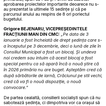
aprobarea proiectelor importante deoarece nu s-
au prezentat la ultimele 15 sedințe și că pe
parcursul anului au respins de 8 ori poriectul
bugetului.
Grigore BEJENARU, VICEPREȘEDINTELE
FRACȚIUNII MAN DIN CMC:
„Pe data de 3
ianuarie a fost încheiată de drept ședința care s-
a începutul pe 3 decembrie, deci o lună de zile în
Consiliul Municipal a fost un blocaj. Și undeva
noi credem sau intuim că acest blocaj a fost
special pentru ca să apară încă o nouă știre că
în 2026 primăria nu are buget. Așteptăm cred că
după sărbătorile de iarnă, Crăciunul pe stil vechi,
cred că va fi o nouă dispoziție, o nouă
convocare.”
De partea cealaltă, consilierii socialiști spun că nu
sabotează ședința, ci dimpotriva vor ca orașul să