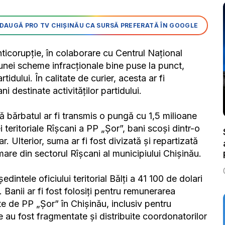
DAUGĂ PRO TV CHIȘINĂU CA SURSĂ PREFERATĂ ÎN GOOGLE
ticorupție, în colaborare cu Centrul Național
l unei scheme infracționale bine puse la punct,
idului. În calitate de curier, acesta ar fi
i destinate activităților partidului.
bărbatul ar fi transmis o pungă cu 1,5 milioane
i teritoriale Rîșcani a PP „Șor”, bani scoși dintr-o
 Ulterior, suma ar fi fost divizată și repartizată
rimare din sectorul Rîșcani al municipiului Chișinău.
intele oficiului teritorial Bălți a 41 100 de dolari
Banii ar fi fost folosiți pentru remunerarea
e de PP „Șor” în Chișinău, inclusiv pentru
le au fost fragmentate și distribuite coordonatorilor