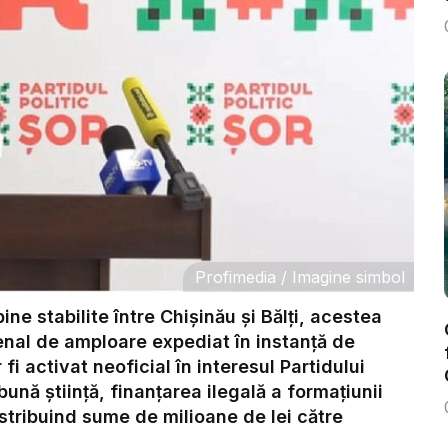
Profimedia
/
Imagine simbol
ne stabilite între Chișinău și Bălți, acestea
enal de amploare expediat în instanță de
fi activat neoficial în interesul Partidului
bună știință, finanțarea ilegală a formațiunii
istribuind sume de milioane de lei către