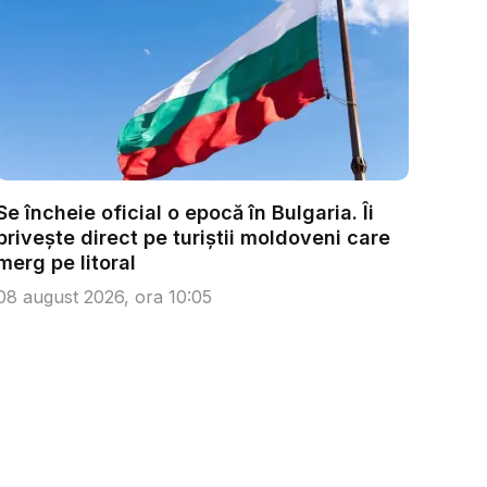
Se încheie oficial o epocă în Bulgaria. Îi
privește direct pe turiștii moldoveni care
merg pe litoral
08 august 2026, ora 10:05