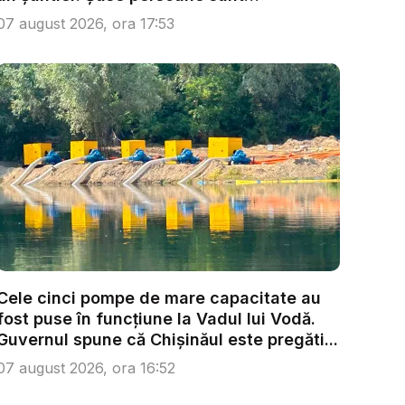
anchetate...
07 august 2026, ora 17:53
Cele cinci pompe de mare capacitate au
fost puse în funcțiune la Vadul lui Vodă.
Guvernul spune că Chișinăul este pregăti...
07 august 2026, ora 16:52