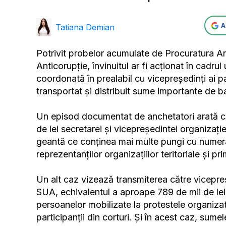
A
Tatiana Demian
Potrivit probelor acumulate de Procuratura An
Anticorupție, învinuitul ar fi acționat în cadru
coordonată în prealabil cu vicepreședinți ai part
transportat și distribuit sume importante de ban
Un episod documentat de anchetatori arată că 
de lei secretarei și vicepreședintei organizație
geantă ce conținea mai multe pungi cu numerar.
reprezentanților organizațiilor teritoriale și p
Un alt caz vizează transmiterea către vicepreșed
SUA, echivalentul a aproape 789 de mii de lei. 
persoanelor mobilizate la protestele organizat
participanții din corturi. Și în acest caz, sume