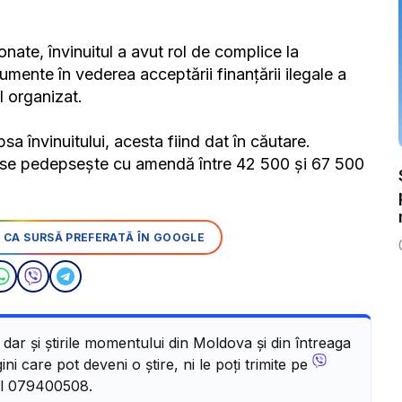
ionate, învinuitul a avut rol de complice la
umente în vederea acceptării finanțării ilegale a
l organizat.
sa învinuitului, acesta fiind dat în căutare.
tă se pedepsește cu amendă între 42 500 și 67 500
 CA SURSĂ PREFERATĂ ÎN GOOGLE
, dar și știrile momentului din Moldova și din întreaga
ni care pot deveni o știre, ni le poți trimite pe
l 079400508.