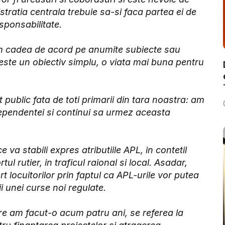
stratia centrala trebuie sa-si faca partea ei de
esponsabilitate.
om cadea de acord pe anumite subiecte sau
este un obiectiv simplu, o viata mai buna pentru
ublic fata de toti primarii din tara noastra: am
dependentei si continui sa urmez aceasta
va stabili expres atributiile APL, in contetil
tul rutier, in traficul raional si local. Asadar,
rt locuitorilor prin faptul ca APL-urile vor putea
ii unei curse noi regulate.
e am facut-o acum patru ani, se referea la