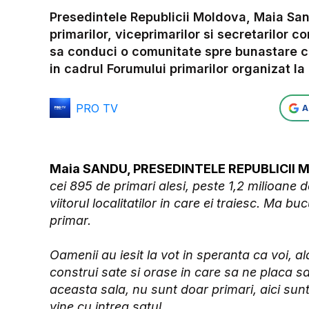
Presedintele Republicii Moldova, Maia San
primarilor, viceprimarilor si secretarilor con
sa conduci o comunitate spre bunastare cu s
in cadrul Forumului primarilor organizat la 
PRO TV
A
Maia SANDU, PRESEDINTELE REPUBLICII
cei 895 de primari alesi, peste 1,2 milioane 
viitorul localitatilor in care ei traiesc. Ma b
primar.
Oamenii au iesit la vot in speranta ca voi, ala
construi sate si orase in care sa ne placa s
aceasta sala, nu sunt doar primari, aici sunt
vine cu intreg satul.