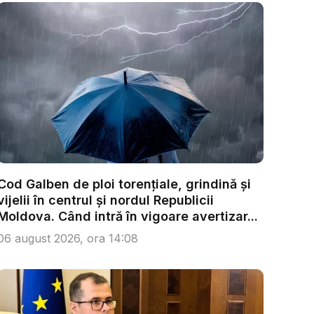
Cod Galben de ploi torențiale, grindină și
vijelii în centrul și nordul Republicii
Moldova. Când intră în vigoare avertizar...
06 august 2026, ora 14:08