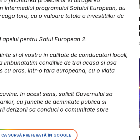
ru finantarea proiectelor si atragerea
rin intermediul programului Satului European, au
reaga tara, cu o valoare totala a investitiilor de
d apelul pentru Satul European 2.
te si al vostru in calitate de conducatori locali,
a imbunatatim conditiile de trai acasa si asa
 cu oras, intr-o tara europeana, cu o viata
vine. In acest sens, solicit Guvernului sa
marilor, cu functie de demnitate publica si
larii derizorii sa conduci o comunitate spre
 CA SURSĂ PREFERATĂ ÎN GOOGLE