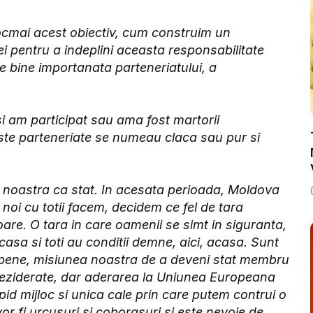
tocmai acest obiectiv, cum construim un
iei pentru a indeplini aceasta responsabilitate
te bine importanata parteneriatului, a
si am participat sau ama fost martorii
este parteneriate se numeau claca sau pur si
a noastra ca stat. In acesata perioada, Moldova
e noi cu totii facem, decidem ce fel de tara
toare. O tara in care oamenii se simt in siguranta,
casa si toti au conditii demne, aici, acasa. Sunt
uropene, misiunea noastra de a deveni stat membru
deziderate, dar aderarea la Uniunea Europeana
apid mijloc si unica cale prin care putem contrui o
vor fi urcusuri si coborasuri si este nevoie de