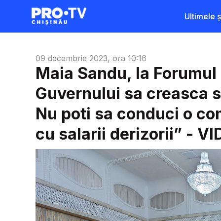
Ultimele șt
09 decembrie 2023, ora 10:16
Maia Sandu, la Forumul p
Guvernului sa creasca sim
Nu poti sa conduci o co
cu salarii derizorii” - V