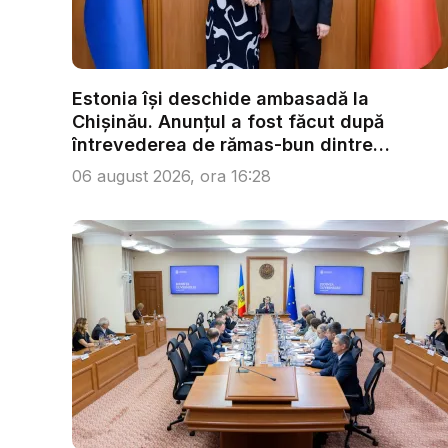
Estonia își deschide ambasadă la
Chișinău. Anunțul a fost făcut după
întrevederea de rămas-bun dintre
ministr...
06 august 2026, ora 16:28