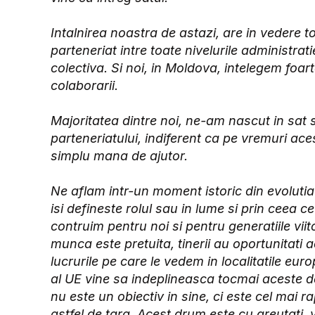
Intalnirea noastra de astazi, are in vedere 
parteneriat intre toate nivelurile administrat
colectiva. Si noi, in Moldova, intelegem foar
colaborarii.
Majoritatea dintre noi, ne-am nascut in sat 
parteneriatului, indiferent ca pe vremuri ac
simplu mana de ajutor.
Ne aflam intr-un moment istoric din evoluti
isi defineste rolul sau in lume si prin ceea c
contruim pentru noi si pentru generatiile vii
munca este pretuita, tinerii au oportunitati a
lucrurile pe care le vedem in localitatile e
al UE vine sa indeplineasca tocmai aceste 
nu este un obiectiv in sine, ci este cel mai r
astfel de tara. Acest drum este cu greutati, 