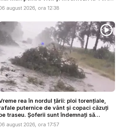
...
06 august 2026, ora 12:38
Vreme rea în nordul țării: ploi torențiale,
rafale puternice de vânt și copaci căzuți
pe traseu. Șoferii sunt îndemnați să
condu...
06 august 2026, ora 17:57