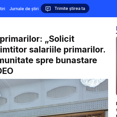
Trimite știrea ta
iri
Jurnale de știri
rimarilor: „Solicit
titor salariile primarilor.
munitate spre bunastare
IDEO