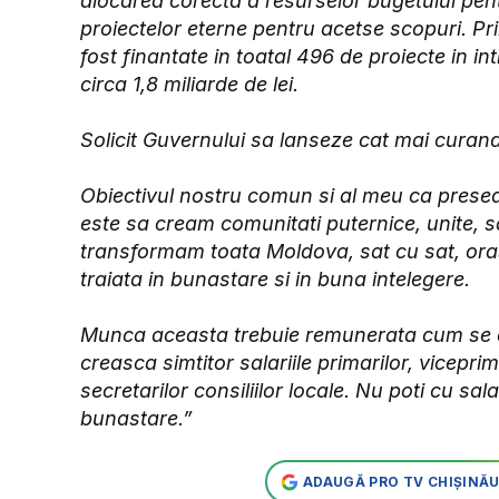
alocarea corecta a resurselor bugetului pent
proiectelor eterne pentru acetse scopuri. P
fost finantate in toatal 496 de proiecte in int
circa 1,8 miliarde de lei.
Solicit Guvernului sa lanseze cat mai curan
Obiectivul nostru comun si al meu ca presedin
este sa cream comunitati puternice, unite, s
transformam toata Moldova, sat cu sat, oras
traiata in bunastare si in buna intelegere.
Munca aceasta trebuie remunerata cum se cu
creasca simtitor salariile primarilor, vicepri
secretarilor consiliilor locale. Nu poti cu sa
bunastare.”
ADAUGĂ PRO TV CHIȘINĂU