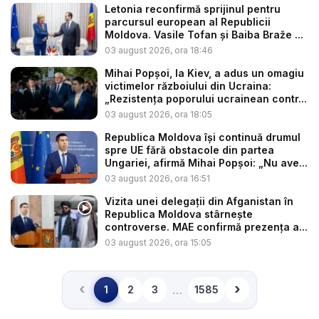
Letonia reconfirmă sprijinul pentru
parcursul european al Republicii
Moldova. Vasile Tofan și Baiba Braže ...
03 august 2026, ora 18:46
Mihai Popșoi, la Kiev, a adus un omagiu
victimelor războiului din Ucraina:
„Rezistența poporului ucrainean contr...
03 august 2026, ora 18:05
Republica Moldova își continuă drumul
spre UE fără obstacole din partea
Ungariei, afirmă Mihai Popșoi: „Nu ave...
03 august 2026, ora 16:51
Vizita unei delegații din Afganistan în
Republica Moldova stârnește
controverse. MAE confirmă prezența a...
03 august 2026, ora 15:05
‹
›
…
1
2
3
1585
Înapoi
Înainte