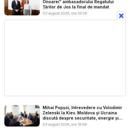
Onoarei” ambasadorului Regatului
Țărilor de Jos la final de mandat
03 august 2026, ora 20:29
Mihai Popșoi, întrevedere cu Volodimir
Zelenski la Kiev. Moldova și Ucraina
discută despre securitate, energie și
d...
03 august 2026, ora 19:08