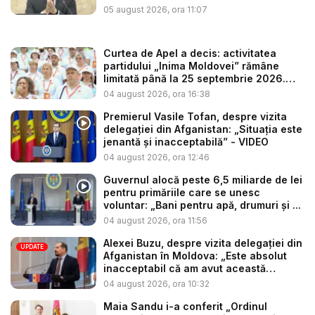
05 august 2026, ora 11:07
Curtea de Apel a decis: activitatea
partidului „Inima Moldovei” rămâne
limitată până la 25 septembrie 2026.
Re...
04 august 2026, ora 16:38
Premierul Vasile Tofan, despre vizita
delegației din Afganistan: „Situația este
jenantă și inacceptabilă” - VIDEO
04 august 2026, ora 12:46
Guvernul alocă peste 6,5 miliarde de lei
pentru primăriile care se unesc
voluntar: „Bani pentru apă, drumuri și ...
04 august 2026, ora 11:56
Alexei Buzu, despre vizita delegației din
UPDATE
Afganistan în Moldova: „Este absolut
inacceptabil că am avut această
situaț...
04 august 2026, ora 10:32
Maia Sandu i-a conferit „Ordinul