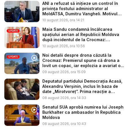
ANI a refuzat să inițieze un control în
privința fostului administrator al
MoldATSA, Dumitru Vangheli. Motivul
in...
10 august 2026, ora 14:21
Maia Sandu condamnă încălcarea
UPDATE
spațiului aerian al Republicii Moldova
după incidentul de la Crocmaz:
„Războ...
10 august 2026, ora 10:56
Noi detalii despre drona căzută la
UPDATE
Crocmaz: Premierul spune că drona a
lovit un copac, iar explozia a avariat o...
09 august 2026, ora 15:09
Deputatul partidului Democrația Acasă,
Alexandru Verșinin, inclus în baza de
date „Mirotvoreț”. Prima reacție a
politi...
08 august 2026, ora 14:33
Senatul SUA aprobă numirea lui Joseph
Burkhalter ca ambasador în Republica
Moldova
08 august 2026, ora 10:43