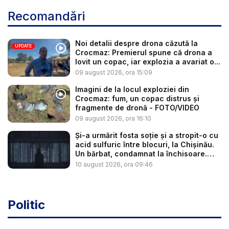
Recomandări
Noi detalii despre drona căzută la
UPDATE
Crocmaz: Premierul spune că drona a
lovit un copac, iar explozia a avariat o...
09 august 2026, ora 15:09
Imagini de la locul exploziei din
Crocmaz: fum, un copac distrus și
fragmente de dronă - FOTO/VIDEO
09 august 2026, ora 16:10
Și-a urmărit fosta soție și a stropit-o cu
acid sulfuric între blocuri, la Chișinău.
Un bărbat, condamnat la închisoare.
Ce...
10 august 2026, ora 09:46
Politic