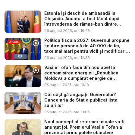
Estonia își deschide ambasadă la
Chișinău. Anunțul a fost făcut după
întrevederea de rămas-bun dintre
minis...
06 august 2026, ora 16:28
Politica fiscală 2027: Guvernul propune
UPDATE
scutire personală de 40.000 de lei,
taxe mai mari pentru vicii și modificări
l...
06 august 2026, ora 12:38
Vasile Tofan face din nou apel la
economisirea energiei: „Republica
Moldova a cumpărat energie de
avarie...
05 august 2026, ora 13:18
Cât câștigă angajații Guvernului?
Cancelaria de Stat a publicat lista
salariilor
05 august 2026, ora 13:06
Noul concept al reformei fiscale va fi
anunțat joi. Premierul Vasile Tofan a
prezentat principalele obiective