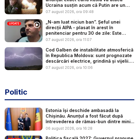
Ucraina susțin acum că Putin are un
plan de a ataca un stat NATO
07 august 2026, ora 09:48
„N-am luat niciun ban”. Șeful unei
UPDATE
direcții AIPA - plasat în arest în
penitenciar pentru 30 de zile: Este
cercetat într-un dosar de trafic d...
07 august 2026, ora 11:07
Cod Galben de instabilitate atmosferică
în Republica Moldova: sunt prognozate
descărcări electrice, grindină și vijelii.
Cât tim...
07 august 2026, ora 10:06
Politic
Estonia își deschide ambasadă la
Chișinău. Anunțul a fost făcut după
întrevederea de rămas-bun dintre mini...
06 august 2026, ora 16:28
Politica fiscală 2027: Guvernul propune