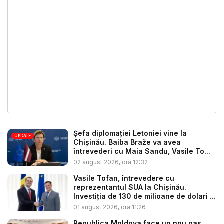
Șefa diplomației Letoniei vine la
UPDATE
Chișinău. Baiba Braže va avea
întrevederi cu Maia Sandu, Vasile To...
02 august 2026, ora 12:32
Vasile Tofan, întrevedere cu
reprezentantul SUA la Chișinău.
Investiția de 130 de milioane de dolari ...
01 august 2026, ora 11:26
Republica Moldova face un nou pas