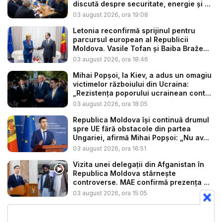
discută despre securitate, energie și ...
03 august 2026, ora 19:08
Letonia reconfirmă sprijinul pentru
parcursul european al Republicii
Moldova. Vasile Tofan și Baiba Braže...
03 august 2026, ora 18:46
Mihai Popșoi, la Kiev, a adus un omagiu
victimelor războiului din Ucraina:
„Rezistența poporului ucrainean cont...
03 august 2026, ora 18:05
Republica Moldova își continuă drumul
spre UE fără obstacole din partea
Ungariei, afirmă Mihai Popșoi: „Nu av...
03 august 2026, ora 16:51
Vizita unei delegații din Afganistan în
Republica Moldova stârnește
controverse. MAE confirmă prezența ...
03 august 2026, ora 15:05