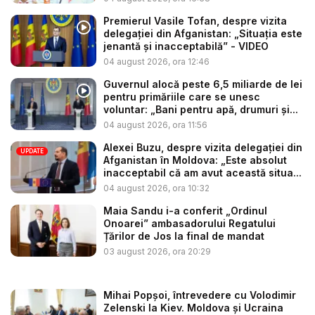
Premierul Vasile Tofan, despre vizita
delegației din Afganistan: „Situația este
jenantă și inacceptabilă” - VIDEO
04 august 2026, ora 12:46
Guvernul alocă peste 6,5 miliarde de lei
pentru primăriile care se unesc
voluntar: „Bani pentru apă, drumuri și...
04 august 2026, ora 11:56
Alexei Buzu, despre vizita delegației din
UPDATE
Afganistan în Moldova: „Este absolut
inacceptabil că am avut această situa...
04 august 2026, ora 10:32
Maia Sandu i-a conferit „Ordinul
Onoarei” ambasadorului Regatului
Țărilor de Jos la final de mandat
03 august 2026, ora 20:29
Mihai Popșoi, întrevedere cu Volodimir
Zelenski la Kiev. Moldova și Ucraina