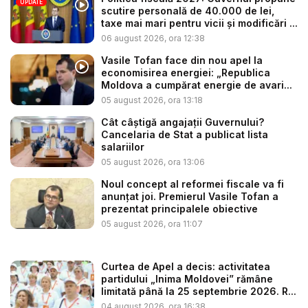
UPDATE
scutire personală de 40.000 de lei,
taxe mai mari pentru vicii și modificări ...
06 august 2026, ora 12:38
Vasile Tofan face din nou apel la
economisirea energiei: „Republica
Moldova a cumpărat energie de avari...
05 august 2026, ora 13:18
Cât câștigă angajații Guvernului?
Cancelaria de Stat a publicat lista
salariilor
05 august 2026, ora 13:06
Noul concept al reformei fiscale va fi
anunțat joi. Premierul Vasile Tofan a
prezentat principalele obiective
05 august 2026, ora 11:07
Curtea de Apel a decis: activitatea
partidului „Inima Moldovei” rămâne
limitată până la 25 septembrie 2026. R...
04 august 2026, ora 16:38