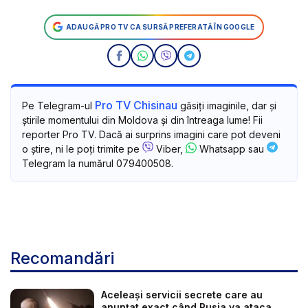
ADAUGĂ PRO TV CA SURSĂ PREFERATĂ ÎN GOOGLE
Pro TV Chisinau
Pe Telegram-ul
găsiți imaginile, dar și
știrile momentului din Moldova și din întreaga lume! Fii
reporter Pro TV. Dacă ai surprins imagini care pot deveni
o știre, ni le poți trimite pe
Viber,
Whatsapp sau
Telegram la numărul 079400508.
Recomandări
Aceleași servicii secrete care au
anunțat exact când Rusia va ataca