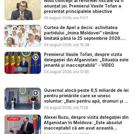
Noul concept al reformei fiscale va fi
anunțat joi. Premierul Vasile Tofan a
prezentat principalele obiective
05 august 2026, ora 11:07
Curtea de Apel a decis: activitatea
partidului „Inima Moldovei” rămâne
limitată până la 25 septembrie 2026.
Re...
04 august 2026, ora 16:38
Premierul Vasile Tofan, despre vizita
delegației din Afganistan: „Situația este
jenantă și inacceptabilă” - VIDEO
04 august 2026, ora 12:46
Guvernul alocă peste 6,5 miliarde de lei
pentru primăriile care se unesc
voluntar: „Bani pentru apă, drumuri și ...
04 august 2026, ora 11:56
Alexei Buzu, despre vizita delegației din
UPDATE
Afganistan în Moldova: „Este absolut
inacceptabil că am avut această
situaț...