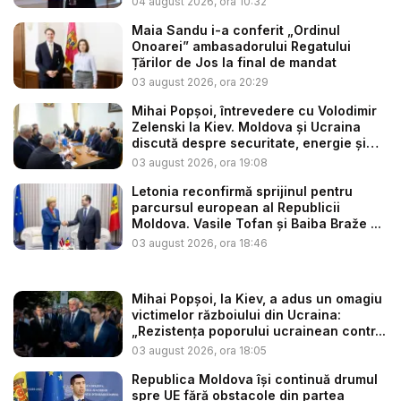
04 august 2026, ora 10:32
Maia Sandu i-a conferit „Ordinul
Onoarei” ambasadorului Regatului
Țărilor de Jos la final de mandat
03 august 2026, ora 20:29
Mihai Popșoi, întrevedere cu Volodimir
Zelenski la Kiev. Moldova și Ucraina
discută despre securitate, energie și
d...
03 august 2026, ora 19:08
Letonia reconfirmă sprijinul pentru
parcursul european al Republicii
Moldova. Vasile Tofan și Baiba Braže ...
03 august 2026, ora 18:46
Mihai Popșoi, la Kiev, a adus un omagiu
victimelor războiului din Ucraina:
„Rezistența poporului ucrainean contr...
03 august 2026, ora 18:05
Republica Moldova își continuă drumul
spre UE fără obstacole din partea