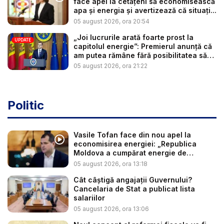
face apel la cetățeni să economisească
apa și energia și avertizează că situați...
05 august 2026, ora 20:54
„Joi lucrurile arată foarte prost la
UPDATE
capitolul energie”: Premierul anunță că
am putea rămâne fără posibilitatea să
c...
05 august 2026, ora 21:22
Politic
Vasile Tofan face din nou apel la
economisirea energiei: „Republica
Moldova a cumpărat energie de
avarie...
05 august 2026, ora 13:18
Cât câștigă angajații Guvernului?
Cancelaria de Stat a publicat lista
salariilor
05 august 2026, ora 13:06