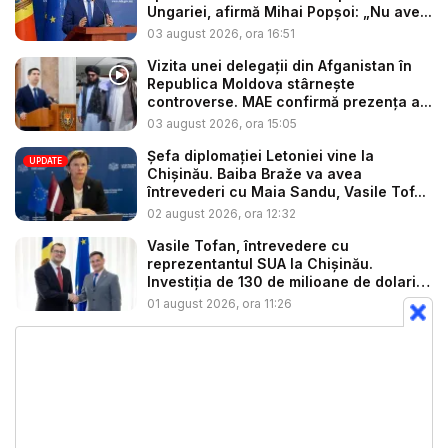
Ungariei, afirmă Mihai Popșoi: „Nu ave...
03 august 2026, ora 16:51
Vizita unei delegații din Afganistan în
Republica Moldova stârnește
controverse. MAE confirmă prezența a...
03 august 2026, ora 15:05
Șefa diplomației Letoniei vine la
UPDATE
Chișinău. Baiba Braže va avea
întrevederi cu Maia Sandu, Vasile Tof...
02 august 2026, ora 12:32
Vasile Tofan, întrevedere cu
reprezentantul SUA la Chișinău.
Investiția de 130 de milioane de dolari
p...
01 august 2026, ora 11:26