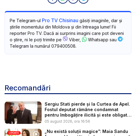
Pro TV Chisinau
Pe Telegram-ul
găsiți imaginile, dar și
știrile momentului din Moldova și din întreaga lume! Fii
reporter Pro TV. Dacă ai surprins imagini care pot deveni
o știre, ni le poți trimite pe
Viber,
Whatsapp sau
Telegram la numărul 079400508.
Recomandări
Sergiu Stati pierde și la Curtea de Apel.
Fostul deputat rămâne condamnat
pentru îmbogățire ilicită și este obligat
...
05 august 2026, ora 16:56
„Nu există soluții magice”: Maia Sandu
UPDATE