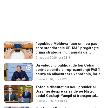
Republica Moldova face un nou pas
spre standardele UE. MAE pregătește
prima strategie multianuală de
coopera...
01 august 2026, ora 08:31
Un videoclip publicat de Ion Ceban
aprinde spiritele: reprezentanții PAS îl
acuză că alimentează xenofobia, iar e...
31 iulie 2026, ora 22:12
Tofan a discutat cu noul premier al
Ucrainei despre criza de pe Nistru,
podul Cosăuți–Yampil și transportul
cer...
31 iulie 2026, ora 18:41