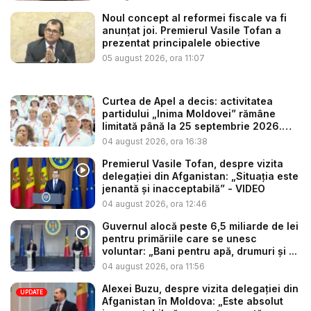
Noul concept al reformei fiscale va fi
anunțat joi. Premierul Vasile Tofan a
prezentat principalele obiective
05 august 2026, ora 11:07
Curtea de Apel a decis: activitatea
partidului „Inima Moldovei” rămâne
limitată până la 25 septembrie 2026.
Re...
04 august 2026, ora 16:38
Premierul Vasile Tofan, despre vizita
delegației din Afganistan: „Situația este
jenantă și inacceptabilă” - VIDEO
04 august 2026, ora 12:46
Guvernul alocă peste 6,5 miliarde de lei
pentru primăriile care se unesc
voluntar: „Bani pentru apă, drumuri și ...
04 august 2026, ora 11:56
Alexei Buzu, despre vizita delegației din
UPDATE
Afganistan în Moldova: „Este absolut