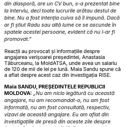
din diasporă, are un CV bun, s-a prezentat bine
la interviu, deci toate lucrurile arătau destul de
bine. Nu a fost intenția cuiva să îl impună. Dacă
ar fi știut Radu sau altă lume ce se ascunde în
spatele acestei persoane, evident că nu l-ar fi
promovat.”
Reacții au provocat și informațiile despre
angajarea verișoarei președintei, Anastasia
Tăburceanu, la MoldATSA, unde avea un salariu
de 120 de mii de lei pe lună. Maia Sandu spune că
a aflat despre acest caz din investigația RISE.
Maia SANDU, PREȘEDINTELE REPUBLICII
MOLDOVA:
„Nu am nicio legătură cu această
angajare, nu am recomandat-o, nu am fost
informată, nu am fost consultată, respectiv,
vizavi de această angajare. Eu am aflat din
investigațiile de presă din aceste zile despre