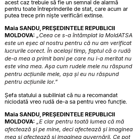
acest caz trebuie să fie un semnal de alarmă
pentru toate întreprinderile de stat, care acum ar
putea trece prin niște verificări extinse.
Maia SANDU, PREȘEDINTELE REPUBLICII
MOLDOVA:
„Ceea ce s-a întâmplat la MoldATSA
este un eșec al nostru pentru că nu am verificat
lucrurile corect. În același timp, faptul că o rudă
de-a mea a primit bani pe care nu i-a meritat nu
este vina mea. Așa cum rudele mele nu răspund
pentru acțiunile mele, așa și eu nu răspund
pentru acțiunile lor.”
Șefa statului a subiliniat că nu a recomandat
niciodată vreo rudă de-a sa pentru vreo funcție.
Maia SANDU, PREȘEDINTELE REPUBLICII
MOLDOVA:
„E clar pentru toată lumea că mă
afectează și pe mine, deci afectează și imaginea
mea și afectează și imaginea guvernării. Ce pot