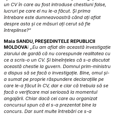
un CV în care au fost introduse chestiuni false,
lucruri pe care el nu le-a făcut. Și prima
întrebare este dumneavoastră când ați aflat
despre asta și ce măsuri ați cerut să fie
întreplinse?”
Maia SANDU, PREȘEDINTELE REPUBLICII
MOLDOVA:
„Eu am aflat din această investigație
ziarului de gardă că nu corespunde realitatea cu
ce a scris-o un CV. Și bineînțeles că s-a discutat
această chestie la guvern. Domnul prim-ministru
a dispus să se facă o investigație. Bine, omul și-
a sumat pe proprie răspundere declarațiile pe
care le-a făcut în CV, dar e clar că trebuia să se
facă o verificare mai serioasă la momentul
angajării. Chiar dacă cei care au organizat
concursul spun că el s-a prezentat bine la
concurs. Dar sunt multe întrebări ce s-a