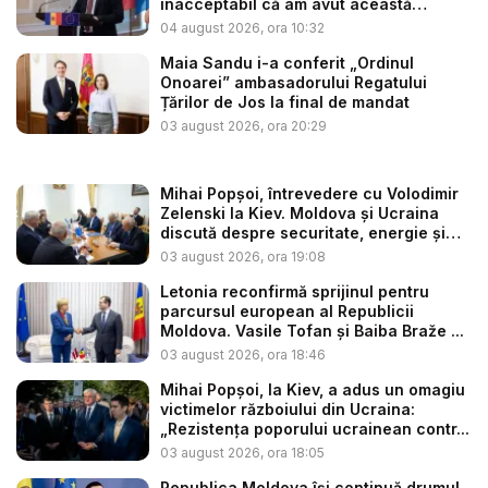
inacceptabil că am avut această
situaț...
04 august 2026, ora 10:32
Maia Sandu i-a conferit „Ordinul
Onoarei” ambasadorului Regatului
Țărilor de Jos la final de mandat
03 august 2026, ora 20:29
Mihai Popșoi, întrevedere cu Volodimir
Zelenski la Kiev. Moldova și Ucraina
discută despre securitate, energie și
d...
03 august 2026, ora 19:08
Letonia reconfirmă sprijinul pentru
parcursul european al Republicii
Moldova. Vasile Tofan și Baiba Braže ...
03 august 2026, ora 18:46
Mihai Popșoi, la Kiev, a adus un omagiu
victimelor războiului din Ucraina:
„Rezistența poporului ucrainean contr...
03 august 2026, ora 18:05
Republica Moldova își continuă drumul