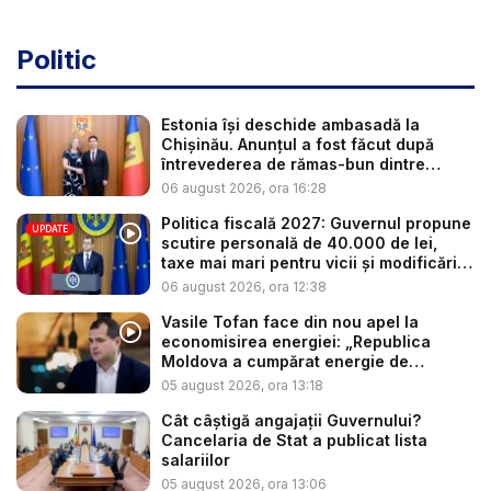
Politic
Estonia își deschide ambasadă la
Chișinău. Anunțul a fost făcut după
întrevederea de rămas-bun dintre
minis...
06 august 2026, ora 16:28
Politica fiscală 2027: Guvernul propune
UPDATE
scutire personală de 40.000 de lei,
taxe mai mari pentru vicii și modificări
l...
06 august 2026, ora 12:38
Vasile Tofan face din nou apel la
economisirea energiei: „Republica
Moldova a cumpărat energie de
avarie...
05 august 2026, ora 13:18
Cât câștigă angajații Guvernului?
Cancelaria de Stat a publicat lista
salariilor
05 august 2026, ora 13:06