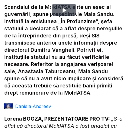
Scandalul de la MoldATSA este un eșec al
Play
guvernării, spune președintele Maia Sandu.
Invitată la emisiunea „În Profunzime”, șefa
Video
statului a declarat că a aflat despre neregulile
de la întreprindere din presă, deși SIS
transmisese anterior unele informații despre
directorul Dumitru Vangheli. Potrivit ei,
instituțiile statului nu au făcut verificările
necesare. Referitor la angajarea verișoarei
sale, Anastasia Taburceanu, Maia Sandu
spune că nu a avut nicio implicare și consideră
că aceasta trebuie să restituie banii primiți
drept remunerare de la MoldATSA.
Daniela Andreev
Lorena BOGZA, PREZENTATOARE PRO TV:
„S-a
aflat că directorul MoldATSA a fost angajat cu