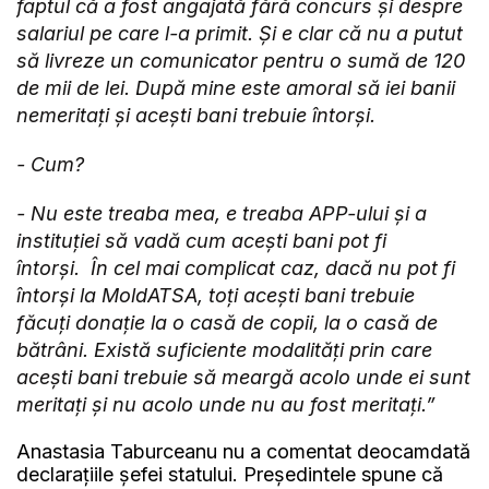
faptul că a fost angajată fără concurs și despre
salariul pe care l-a primit. Și e clar că nu a putut
să livreze un comunicator pentru o sumă de 120
de mii de lei. După mine este amoral să iei banii
nemeritați și acești bani trebuie întorși.
- Cum?
- Nu este treaba mea, e treaba APP-ului și a
instituției să vadă cum acești bani pot fi
întorși. În cel mai complicat caz, dacă nu pot fi
întorși la MoldATSA, toți acești bani trebuie
făcuți donație la o casă de copii, la o casă de
bătrâni. Există suficiente modalități prin care
acești bani trebuie să meargă acolo unde ei sunt
meritați și nu acolo unde nu au fost meritați.”
Anastasia Taburceanu nu a comentat deocamdată
declarațiile șefei statului. Președintele spune că