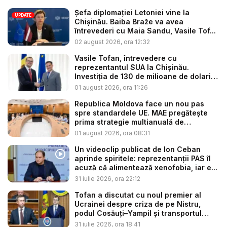
Șefa diplomației Letoniei vine la
UPDATE
Chișinău. Baiba Braže va avea
întrevederi cu Maia Sandu, Vasile Tof...
02 august 2026, ora 12:32
Vasile Tofan, întrevedere cu
reprezentantul SUA la Chișinău.
Investiția de 130 de milioane de dolari
p...
01 august 2026, ora 11:26
Republica Moldova face un nou pas
spre standardele UE. MAE pregătește
prima strategie multianuală de
coopera...
01 august 2026, ora 08:31
Un videoclip publicat de Ion Ceban
aprinde spiritele: reprezentanții PAS îl
acuză că alimentează xenofobia, iar e...
31 iulie 2026, ora 22:12
Tofan a discutat cu noul premier al
Ucrainei despre criza de pe Nistru,
podul Cosăuți–Yampil și transportul
cer...
31 iulie 2026, ora 18:41