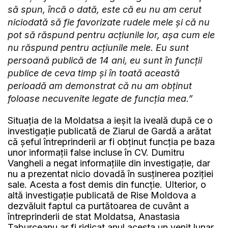
să spun, încă o dată, este că eu nu am cerut
niciodată să fie favorizate rudele mele și că nu
pot să răspund pentru acțiunile lor, așa cum ele
nu răspund pentru acțiunile mele. Eu sunt
persoană publică de 14 ani, eu sunt în funcții
publice de ceva timp și în toată această
perioadă am demonstrat că nu am obținut
foloase necuvenite legate de funcția mea.”
Situația de la Moldatsa a ieșit la iveală după ce o
investigație publicată de Ziarul de Gardă a arătat
că șeful întreprinderii ar fi obținut funcția pe baza
unor informații false incluse în CV. Dumitru
Vangheli a negat informațiile din investigație, dar
nu a prezentat nicio dovadă în susținerea poziției
sale. Acesta a fost demis din funcție. Ulterior, o
altă investigație publicată de Rise Moldova a
dezvăluit faptul ca purtătoarea de cuvânt a
întreprinderii de stat Moldatsa, Anastasia
Taburceanu ar fi ridicat anul acesta un venit lunar