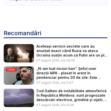
Recomandări
Aceleași servicii secrete care au
anunțat exact când Rusia va ataca
Ucraina susțin acum că Putin are un pl...
07 august 2026, ora 09:48
„N-am luat niciun ban”. Șeful unei
UPDATE
direcții AIPA - plasat în arest în
penitenciar pentru 30 de zile: Este
cerc...
07 august 2026, ora 11:07
Cod Galben de instabilitate atmosferică
în Republica Moldova: sunt prognozate
descărcări electrice, grindină și vijelii.
...
07 august 2026, ora 10:06