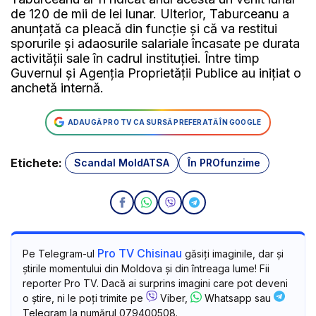
de 120 de mii de lei lunar. Ulterior, Taburceanu a
anunțată ca pleacă din funcție și că va restitui
sporurile și adaosurile salariale încasate pe durata
activității sale în cadrul instituției. Între timp
Guvernul și Agenția Proprietății Publice au inițiat o
anchetă internă.
ADAUGĂ PRO TV CA SURSĂ PREFERATĂ ÎN GOOGLE
Etichete:
Scandal MoldATSA
În PROfunzime
Pro TV Chisinau
Pe Telegram-ul
găsiți imaginile, dar și
știrile momentului din Moldova și din întreaga lume! Fii
reporter Pro TV. Dacă ai surprins imagini care pot deveni
o știre, ni le poți trimite pe
Viber,
Whatsapp sau
Telegram la numărul 079400508.