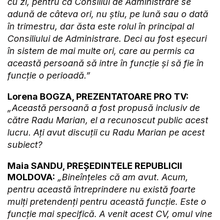
cu zi, pentru că Consiliul de Administrare se
adună de câteva ori, nu știu, pe lună sau o dată
în trimestru, dar ăsta este rolul în principal al
Consiliului de Administrare. Deci au fost eșecuri
în sistem de mai multe ori, care au permis ca
această persoană să intre în funcție și să fie în
funcție o perioadă.”
Lorena BOGZA, PREZENTATOARE PRO TV:
„Această persoană a fost propusă inclusiv de
către Radu Marian, el a recunoscut public acest
lucru. Ați avut discuții cu Radu Marian pe acest
subiect?
Maia SANDU, PREȘEDINTELE REPUBLICII
MOLDOVA:
„Bineînțeles că am avut. Acum,
pentru această întreprindere nu există foarte
mulți pretendenți pentru această funcție. Este o
funcție mai specifică. A venit acest CV, omul vine