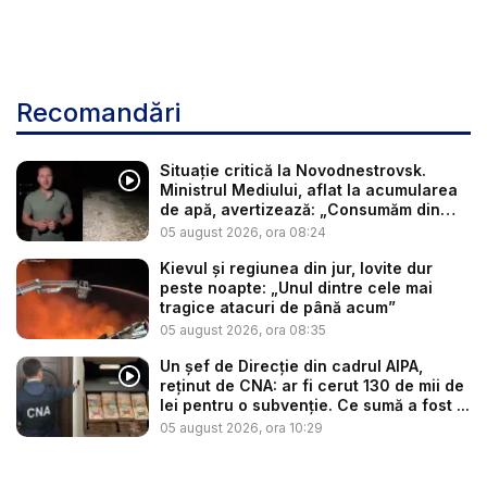
Recomandări
Situație critică la Novodnestrovsk.
Ministrul Mediului, aflat la acumularea
de apă, avertizează: „Consumăm din
re...
05 august 2026, ora 08:24
Kievul și regiunea din jur, lovite dur
peste noapte: „Unul dintre cele mai
tragice atacuri de până acum”
05 august 2026, ora 08:35
Un șef de Direcție din cadrul AIPA,
reținut de CNA: ar fi cerut 130 de mii de
lei pentru o subvenție. Ce sumă a fost ...
05 august 2026, ora 10:29