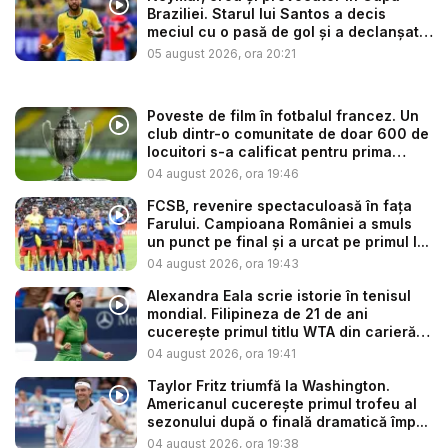
Braziliei. Starul lui Santos a decis
meciul cu o pasă de gol și a declanșat
...
05 august 2026, ora 20:21
Poveste de film în fotbalul francez. Un
club dintr-o comunitate de doar 600 de
locuitori s-a calificat pentru prima
dată...
04 august 2026, ora 19:46
FCSB, revenire spectaculoasă în fața
Farului. Campioana României a smuls
un punct pe final și a urcat pe primul l...
04 august 2026, ora 19:43
Alexandra Eala scrie istorie în tenisul
mondial. Filipineza de 21 de ani
cucerește primul titlu WTA din carieră
d...
04 august 2026, ora 19:41
Taylor Fritz triumfă la Washington.
Americanul cucerește primul trofeu al
sezonului după o finală dramatică împ...
04 august 2026, ora 19:38