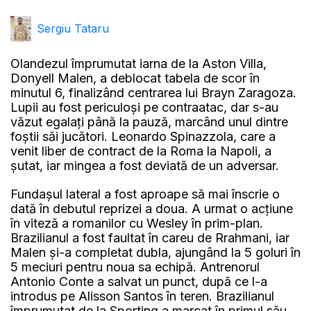
Sergiu Tataru
Olandezul împrumutat iarna de la Aston Villa,
Donyell Malen, a deblocat tabela de scor în
minutul 6, finalizând centrarea lui Brayn Zaragoza.
Lupii au fost periculoși pe contraatac, dar s-au
văzut egalați până la pauză, marcând unul dintre
foştii săi jucători. Leonardo Spinazzola, care a
venit liber de contract de la Roma la Napoli, a
şutat, iar mingea a fost deviată de un adversar.
Fundașul lateral a fost aproape să mai înscrie o
dată în debutul reprizei a doua. A urmat o acțiune
în viteză a romanilor cu Wesley în prim-plan.
Brazilianul a fost faultat în careu de Rrahmani, iar
Malen şi-a completat dubla, ajungând la 5 goluri în
5 meciuri pentru noua sa echipă. Antrenorul
Antonio Conte a salvat un punct, după ce l-a
introdus pe Alisson Santos în teren. Brazilianul
împrumutat de la Sporting a marcat în primul său