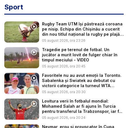
Sport
Rugby Team UTM își păstrează coroana
pe nisip. Echipa din Chișinău a cucerit
din nou titlul național la rugby pe plajă
...
05 august 2026, ora 23:26
Tragedie pe terenul de fotbal. Un
jucător a murit lovit de fulger chiar în
timpul meciului - VIDEO
05 august 2026, ora 20:45
Favoritele nu au avut emoții la Toronto.
Sabalenka și Swiatek au debutat cu
victorii categorice la turneul WTA
1000...
05 august 2026, ora 20:30
Lovitura verii în fotbalul mondial:
Mohamed Salah ar fi ajuns în Turcia
pentru transferul la Trabzonspor, iar f...
05 august 2026, ora 20:24
Neymar, erou și provocator în Cupa