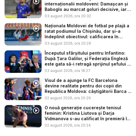
internaționalii moldoveni: Damașcan și
Baboglo au marcat goluri decisive, iar
M...
03 august 2026, ora 20:32
Naționala Moldovei de fotbal pe plajă a
ratat podiumul la Chișinău, dar și-a
îndeplinit obiectivul: calificarea în
Sup...
03 august 2026, ora 20:29
Începutul sfârșitului pentru Infantino:
După Țara Galilor, și Federația Engleză
este gata să-i retragă sprijinul șefului ...
03 august 2026, ora 18:27
Visul de a ajunge la FC Barcelona
devine realitate pentru doi copii din
Republica Moldova: câștigătorii Barca ...
02 august 2026, ora 20:29
O nouă generație cucerește tenisul
feminin: Kristina Liutova și Darja
Vidmanova s-au calificat în premieră î...
02 august 2026, ora 20:24