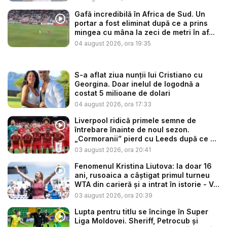
Gafă incredibilă în Africa de Sud. Un
portar a fost eliminat după ce a prins
mingea cu mâna la zeci de metri în af...
04 august 2026, ora 19:35
S-a aflat ziua nunții lui Cristiano cu
Georgina. Doar inelul de logodnă a
costat 5 milioane de dolari
04 august 2026, ora 17:33
Liverpool ridică primele semne de
întrebare înainte de noul sezon.
„Cormoranii” pierd cu Leeds după ce ...
03 august 2026, ora 20:41
Fenomenul Kristina Liutova: la doar 16
ani, rusoaica a câștigat primul turneu
WTA din carieră și a intrat în istorie - V...
03 august 2026, ora 20:39
Lupta pentru titlu se încinge în Super
Liga Moldovei. Sheriff, Petrocub și