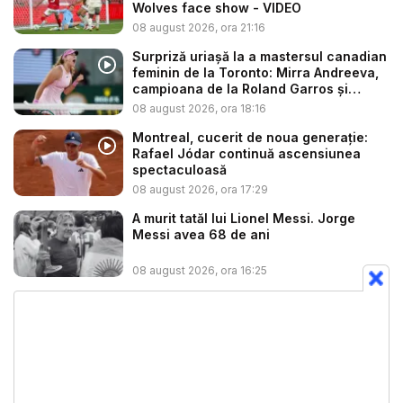
Wolves face show - VIDEO
08 august 2026, ora 21:16
Surpriză uriașă la a mastersul canadian
feminin de la Toronto: Mirra Andreeva,
campioana de la Roland Garros și
favo...
08 august 2026, ora 18:16
Montreal, cucerit de noua generație:
Rafael Jódar continuă ascensiunea
spectaculoasă
08 august 2026, ora 17:29
A murit tatăl lui Lionel Messi. Jorge
Messi avea 68 de ani
08 august 2026, ora 16:25