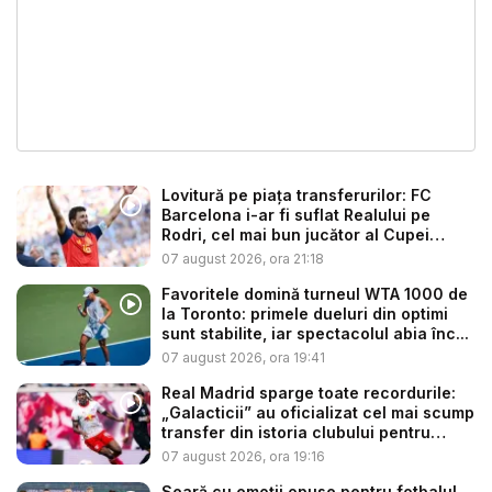
Lovitură pe piața transferurilor: FC
Barcelona i-ar fi suflat Realului pe
Rodri, cel mai bun jucător al Cupei
Mon...
07 august 2026, ora 21:18
Favoritele domină turneul WTA 1000 de
la Toronto: primele dueluri din optimi
sunt stabilite, iar spectacolul abia înc...
07 august 2026, ora 19:41
Real Madrid sparge toate recordurile:
„Galacticii” au oficializat cel mai scump
transfer din istoria clubului pentru
sup...
07 august 2026, ora 19:16
Seară cu emoții opuse pentru fotbalul