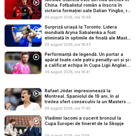
China. Fotbalistul român a înscris în
victoria formației sale Dalian Yingbo, r...
09 august 2026, ora 19:48
Surpriză uriașă la Toronto. Lidera
mondială Aryna Sabalenka a fost
eliminată în optimile de finală ale Mast...
09 august 2026, ora 18:43
Performanță de legendă. Un portar a
apărat toate cele patru penalty-uri și și-
a calificat echipa în Cupa Ligii Angliei
-...
09 august 2026, ora 18:41
Rafael Jódar impresionează la
Montreal. Spaniolul de 19 ani, în al
treilea sfert consecutiv la un Masters ...
09 august 2026, ora 17:45
Vladimir Iacomi a cucerit bronzul la
Cupa Europei de tineret de la Skopje
09 august 2026, ora 11:59