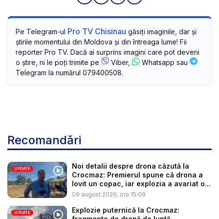
Pro TV Chisinau
Pe Telegram-ul
găsiți imaginile, dar și
știrile momentului din Moldova și din întreaga lume! Fii
reporter Pro TV. Dacă ai surprins imagini care pot deveni
o știre, ni le poți trimite pe
Viber,
Whatsapp sau
Telegram la numărul 079400508.
Recomandări
Noi detalii despre drona căzută la
UPDATE
Crocmaz: Premierul spune că drona a
lovit un copac, iar explozia a avariat o...
09 august 2026, ora 15:09
Explozie puternică la Crocmaz:
UPDATE
fragmente de dronă de luptă,