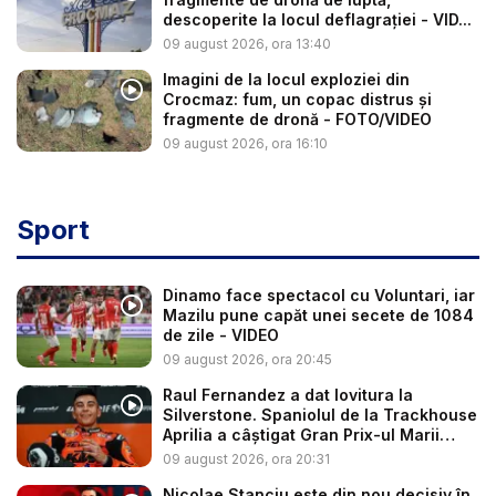
descoperite la locul deflagrației - VID...
09 august 2026, ora 13:40
Imagini de la locul exploziei din
Crocmaz: fum, un copac distrus și
fragmente de dronă - FOTO/VIDEO
09 august 2026, ora 16:10
Sport
Dinamo face spectacol cu Voluntari, iar
Mazilu pune capăt unei secete de 1084
de zile - VIDEO
09 august 2026, ora 20:45
Raul Fernandez a dat lovitura la
Silverstone. Spaniolul de la Trackhouse
Aprilia a câștigat Gran Prix-ul Marii
Brit...
09 august 2026, ora 20:31
Nicolae Stanciu este din nou decisiv în