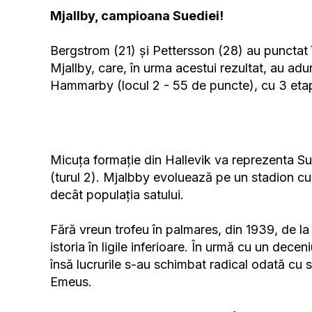
Mjallby, campioana Suediei!
Bergstrom (21) și Pettersson (28) au punctat în
Mjallby, care, în urma acestui rezultat, au adu
Hammarby (locul 2 - 55 de puncte), cu 3 eta
Micuța formație din Hallevik va reprezenta S
(turul 2). Mjalbby evoluează pe un stadion cu
decât populația satului.
Fără vreun trofeu în palmares, din 1939, de la 
istoria în ligile inferioare. În urmă cu un dece
însă lucrurile s-au schimbat radical odată cu
Emeus.