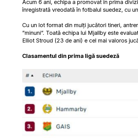
Acum 6 ani, echipa a promovat în prima diviz
înregistrată vreodată în fotbalul suedez, cu u
Cu un lot format din mulți jucători tineri, ant
”minuni”. Toată echipa lui Mjallby este evaluat
Elliot Stroud (23 de ani) e cel mai valoros juc
Clasamentul din prima ligă suedeză