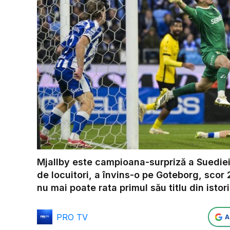
Mjallby este campioana-surpriză a Suediei
de locuitori, a învins-o pe Goteborg, scor
nu mai poate rata primul său titlu din istori
PRO TV
A