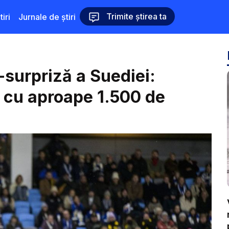
Trimite știrea ta
iri
Jurnale de știri
surpriză a Suediei:
t cu aproape 1.500 de