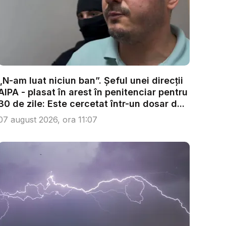
„N-am luat niciun ban”. Șeful unei direcții
AIPA - plasat în arest în penitenciar pentru
30 de zile: Este cercetat într-un dosar d...
07 august 2026, ora 11:07