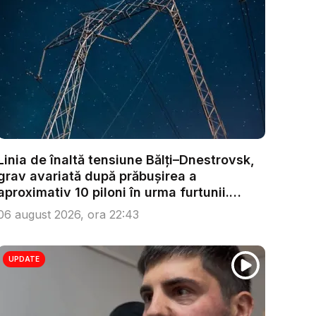
Linia de înaltă tensiune Bălți–Dnestrovsk,
grav avariată după prăbușirea a
aproximativ 10 piloni în urma furtunii.
Ech...
06 august 2026, ora 22:43
UPDATE