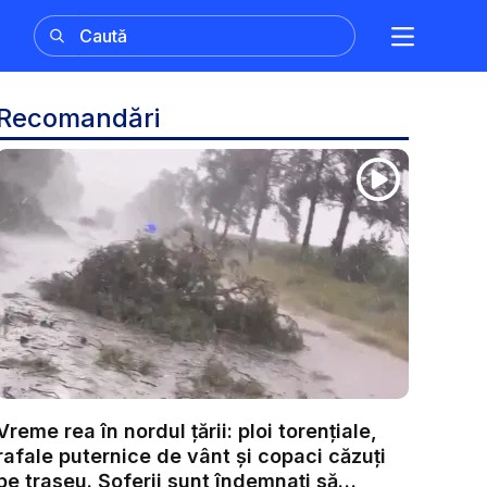
Recomandări
Vreme rea în nordul țării: ploi torențiale,
rafale puternice de vânt și copaci căzuți
pe traseu. Șoferii sunt îndemnați să