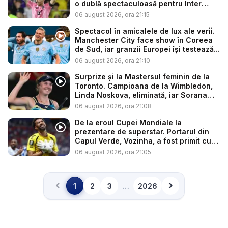
o dublă spectaculoasă pentru Inter
Mia...
06 august 2026, ora 21:15
Spectacol în amicalele de lux ale verii.
Manchester City face show în Coreea
de Sud, iar granzii Europei își testează...
06 august 2026, ora 21:10
Surprize și la Mastersul feminin de la
Toronto. Campioana de la Wimbledon,
Linda Noskova, eliminată, iar Sorana
C...
06 august 2026, ora 21:08
De la eroul Cupei Mondiale la
prezentare de superstar. Portarul din
Capul Verde, Vozinha, a fost primit cu
f...
06 august 2026, ora 21:05
‹
›
…
1
2
3
2026
Înapoi
Înainte