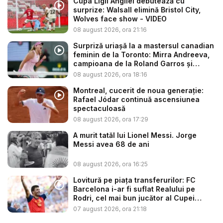
Cupa Ligii Angliei debutează cu
surprize: Walsall elimină Bristol City,
Wolves face show - VIDEO
08 august 2026, ora 21:16
Surpriză uriașă la a mastersul canadian
feminin de la Toronto: Mirra Andreeva,
campioana de la Roland Garros și
favo...
08 august 2026, ora 18:16
Montreal, cucerit de noua generație:
Rafael Jódar continuă ascensiunea
spectaculoasă
08 august 2026, ora 17:29
A murit tatăl lui Lionel Messi. Jorge
Messi avea 68 de ani
08 august 2026, ora 16:25
Lovitură pe piața transferurilor: FC
Barcelona i-ar fi suflat Realului pe
Rodri, cel mai bun jucător al Cupei
Mon...
07 august 2026, ora 21:18