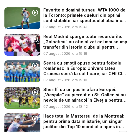
Favoritele domină turneul WTA 1000 de
la Toronto: primele dueluri din optimi
sunt stabilite, iar spectacolul abia înc...
07 august 2026, ora 19:41
Real Madrid sparge toate recordurile:
„Galacticii” au oficializat cel mai scump
transfer din istoria clubului pentru
sup...
07 august 2026, ora 19:16
Seară cu emoții opuse pentru fotbalul
românesc în Europa: Universitatea
Craiova speră la calificare, iar CFR Cl...
07 august 2026, ora 19:10
Sheriff, cu un pas în afara Europei:
„Viespile” au pierdut cu St. Gallen și au
nevoie de un miracol în Elveția pentru
a...
07 august 2026, ora 18:42
Haos total la Mastersul de la Montreal:
pentru prima dată în istorie, un singur
jucător din Top 10 mondial a ajuns în
op...