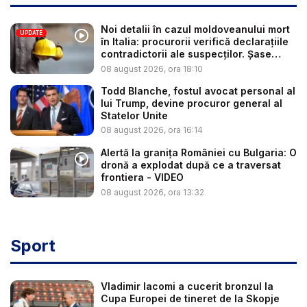
Noi detalii în cazul moldoveanului mort
UPDATE
în Italia: procurorii verifică declarațiile
contradictorii ale suspecților. Șase
per...
08 august 2026, ora 18:10
Todd Blanche, fostul avocat personal al
lui Trump, devine procuror general al
Statelor Unite
08 august 2026, ora 16:14
Alertă la granița României cu Bulgaria: O
dronă a explodat după ce a traversat
frontiera - VIDEO
08 august 2026, ora 13:32
Sport
Vladimir Iacomi a cucerit bronzul la
Cupa Europei de tineret de la Skopje