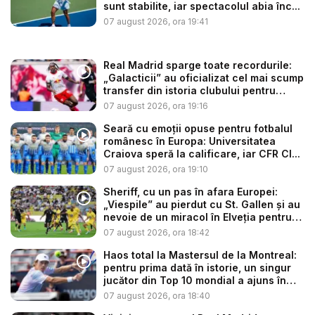
sunt stabilite, iar spectacolul abia înc...
07 august 2026, ora 19:41
Real Madrid sparge toate recordurile:
„Galacticii” au oficializat cel mai scump
transfer din istoria clubului pentru
sup...
07 august 2026, ora 19:16
Seară cu emoții opuse pentru fotbalul
românesc în Europa: Universitatea
Craiova speră la calificare, iar CFR Cl...
07 august 2026, ora 19:10
Sheriff, cu un pas în afara Europei:
„Viespile” au pierdut cu St. Gallen și au
nevoie de un miracol în Elveția pentru
a...
07 august 2026, ora 18:42
Haos total la Mastersul de la Montreal:
pentru prima dată în istorie, un singur
jucător din Top 10 mondial a ajuns în
op...
07 august 2026, ora 18:40