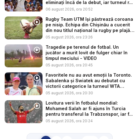
eliminați încă de la debut, iar turneul r...
06 august 2026, ora 20:52
Rugby Team UTM își păstrează coroana
pe nisip. Echipa din Chișinău a cucerit
din nou titlul național la rugby pe plajă
...
05 august 2026, ora 23:26
Tragedie pe terenul de fotbal. Un
jucător a murit lovit de fulger chiar în
timpul meciului - VIDEO
05 august 2026, ora 20:45
Favoritele nu au avut emoții la Toronto.
Sabalenka și Swiatek au debutat cu
victorii categorice la turneul WTA
1000...
05 august 2026, ora 20:30
Lovitura verii în fotbalul mondial:
Mohamed Salah ar fi ajuns în Turcia
pentru transferul la Trabzonspor, iar f...
05 august 2026, ora 20:24