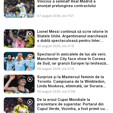
Vinicius a semnat! Real Madrid a
anunțat prelungirea contractului
07 august 2026, ora 11:21
Lionel Messi continuă să scrie istorie în
Statele Unite. Argentinianul marchează
o dublă spectaculoasă pentru Inter
Mia...
06 august 2026, ora 21:15
Spectacol în amicalele de lux ale verii.
Manchester City face show în Coreea
de Sud, iar granzii Europei își testează...
06 august 2026, ora 21:10
Surprize și la Mastersul feminin de la
Toronto. Campioana de la Wimbledon,
Linda Noskova, eliminată, iar Sorana
C...
06 august 2026, ora 21:08
De la eroul Cupei Mondiale la
prezentare de superstar. Portarul din
Capul Verde, Vozinha, a fost primit cu