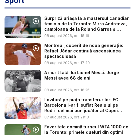
Sport
Surpriză uriașă la a mastersul canadian
feminin de la Toronto: Mirra Andreeva,
campioana de la Roland Garros și
favo...
08 august 2026, ora 18:16
Montreal, cucerit de noua generație:
Rafael Jódar continuă ascensiunea
spectaculoasă
08 august 2026, ora 17:29
A murit tatăl lui Lionel Messi. Jorge
Messi avea 68 de ani
08 august 2026, ora 16:25
Lovitură pe piața transferurilor: FC
Barcelona i-ar fi suflat Realului pe
Rodri, cel mai bun jucător al Cupei
Mon...
07 august 2026, ora 21:18
Favoritele domină turneul WTA 1000 de
la Toronto: primele dueluri din optimi