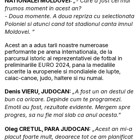
NATIONALEI MOLDOVEI:
„- Care a fost cel mai
frumos moment in acest an?
- Doua momente. A doua repriza cu selectionata
Poloniei si atunci cand tot stadionul canta imnul
Moldovei. ”
Acest an a adus tarii noastre numeroase
performante pe arena internationala, de la
parcursul istoric al reprezentativei de fotbal in
preliminariile EURO 2024, pana la medaliile
cucerite la europenele si mondialele de lupte,
caiac-canoe, judo, haltere si nu numai.
Denis VIERU, JUDOCAN:
„A fost un an destul de
bun ca oricare. Depinde cum te programezi.
Emotii au fost, rezultate evidente. Mergem spre
progres, sa nu fie mai slab ca anul acesta.”
Oleg CRETUL, PARA JUDOCAN:
„Acest an mi-a
placut foarte mult, deoarece tot ce am planificat