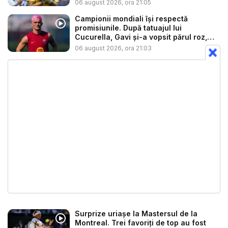
f...
06 august 2026, ora 21:05
Campionii mondiali își respectă
promisiunile. După tatuajul lui
Cucurella, Gavi și-a vopsit părul roz,
aș...
06 august 2026, ora 21:03
Surprize uriașe la Mastersul de la
Montreal. Trei favoriți de top au fost