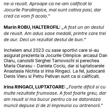
ne-a reusit. Aproape ca ne-am calificat la
Jocurile Paralimpice, mai sunt cativa pasi, dar
cred ca vom fi acolo.”
Marin ROBU, HALTEROFIL:
„A fost un an destul
de reusit. Am adus sase medalii, printre care trei
de aur. Deci un rezultat destul de bun.”
Incheiem anul 2023 cu sase sportivi care si-au
asigurat prezenta la Jocurile Olimpice: arcasul Dan
Olaru, canoistii Serghei Tarnovschi si perechea
Maria Olarasu - Daniela Cociu, dar si luptatoarele
Anastasia Nichita si Irina Ringaci. La fel, judocanii
Denis Vieru si Petru Pelivan sunt ca si calificati.
Irina RINGACI, LUPTATOARE:
„Foarte dificil si cu
multe rezultate frumoase. A fost foarte greu, dar
am reusit si ma bucur pentru ca se datoreaza
muncii depuse zi de zi impreuna cu antrenorii.”