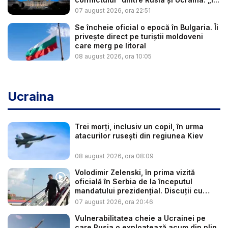
07 august 2026, ora 22:51
Se încheie oficial o epocă în Bulgaria. Îi
privește direct pe turiștii moldoveni
care merg pe litoral
08 august 2026, ora 10:05
Ucraina
Trei morți, inclusiv un copil, în urma
atacurilor rusești din regiunea Kiev
08 august 2026, ora 08:09
Volodimir Zelenski, în prima vizită
oficială în Serbia de la începutul
mandatului prezidențial. Discuții cu
Vuč...
07 august 2026, ora 20:46
Vulnerabilitatea cheie a Ucrainei pe
care Rusia o exploatează acum din plin