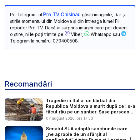
Pro TV Chisinau
Pe Telegram-ul
găsiți imaginile, dar și
știrile momentului din Moldova și din întreaga lume! Fii
reporter Pro TV. Dacă ai surprins imagini care pot deveni
o știre, ni le poți trimite pe
Viber,
Whatsapp sau
Telegram la numărul 079400508.
Recomandări
Tragedie în Italia: un bărbat din
Republica Moldova a murit după ce i s-a
făcut rău pe un șantier. Șase persoan...
07 august 2026, ora 17:53
Senatul SUA adoptă sancțiunile care
„ne apropie de un sfârșit al
conflictului” dintre Rusia și Ucraina: „Î...