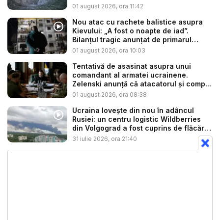
01 august 2026, ora 11:42
Nou atac cu rachete balistice asupra
Kievului: „A fost o noapte de iad”.
Bilanțul tragic anunțat de primarul
Klits...
01 august 2026, ora 10:03
Tentativă de asasinat asupra unui
comandant al armatei ucrainene.
Zelenski anunță că atacatorul și comp...
01 august 2026, ora 08:38
Ucraina lovește din nou în adâncul
Rusiei: un centru logistic Wildberries
din Volgograd a fost cuprins de flăcări
...
31 iulie 2026, ora 21:40