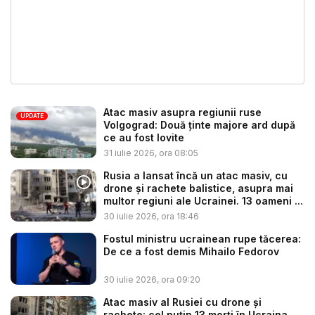
Atac masiv asupra regiunii ruse
UPDATE
Volgograd: Două ținte majore ard după
ce au fost lovite
31 iulie 2026, ora 08:05
Rusia a lansat încă un atac masiv, cu
drone și rachete balistice, asupra mai
multor regiuni ale Ucrainei. 13 oameni ...
30 iulie 2026, ora 18:46
Fostul ministru ucrainean rupe tăcerea:
De ce a fost demis Mihailo Fedorov
30 iulie 2026, ora 09:20
Atac masiv al Rusiei cu drone și
rachete: cel puțin 13 morți în Ucraina,