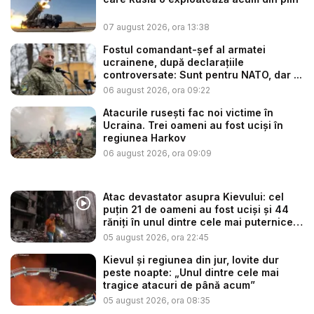
07 august 2026, ora 13:38
Fostul comandant-șef al armatei
ucrainene, după declarațiile
controversate: Sunt pentru NATO, dar ...
06 august 2026, ora 09:22
Atacurile rusești fac noi victime în
Ucraina. Trei oameni au fost uciși în
regiunea Harkov
06 august 2026, ora 09:09
Atac devastator asupra Kievului: cel
puțin 21 de oameni au fost uciși și 44
răniți în unul dintre cele mai puternice
...
05 august 2026, ora 22:45
Kievul și regiunea din jur, lovite dur
peste noapte: „Unul dintre cele mai
tragice atacuri de până acum”
05 august 2026, ora 08:35