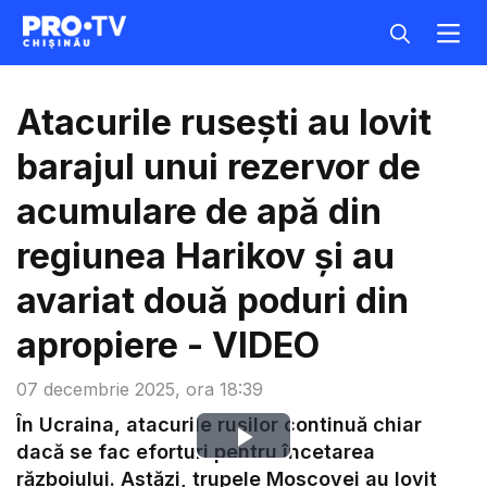
Atacurile rusești au lovit
barajul unui rezervor de
acumulare de apă din
regiunea Harikov și au
avariat două poduri din
apropiere - VIDEO
07 decembrie 2025, ora 18:39
În Ucraina, atacurile rușilor continuă chiar
Play
dacă se fac eforturi pentru încetarea
războiului. Astăzi, trupele Moscovei au lovit