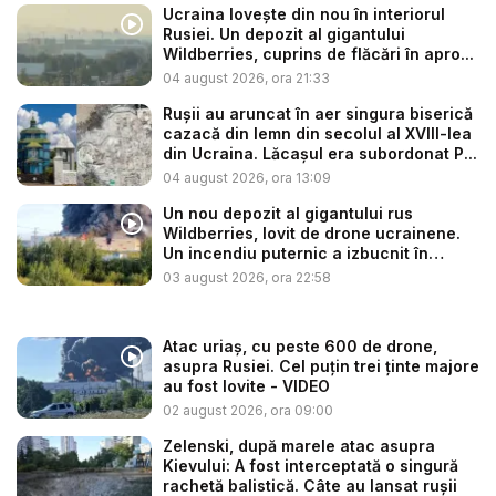
Ucraina lovește din nou în interiorul
Rusiei. Un depozit al gigantului
Wildberries, cuprins de flăcări în apro...
04 august 2026, ora 21:33
Rușii au aruncat în aer singura biserică
cazacă din lemn din secolul al XVIII-lea
din Ucraina. Lăcașul era subordonat P...
04 august 2026, ora 13:09
Un nou depozit al gigantului rus
Wildberries, lovit de drone ucrainene.
Un incendiu puternic a izbucnit în
regiu...
03 august 2026, ora 22:58
Atac uriaș, cu peste 600 de drone,
asupra Rusiei. Cel puțin trei ținte majore
au fost lovite - VIDEO
02 august 2026, ora 09:00
Zelenski, după marele atac asupra
Kievului: A fost interceptată o singură
rachetă balistică. Câte au lansat rușii