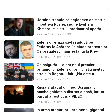
Ucraina trebuie să acţioneze asimetric
împotriva Rusiei, spune Evgheni
Khmara, ministrul interimar al Apărării,
...
29 iulie 2026, ora 08:39
Zelenski refuză să-l readucă pe
Fedorov la Apărare, în ciuda protestelor.
Ce pregătesc manifestanții la Kiev
28 iulie 2026, ora 14:27
Ce asigurări i-a dat noul premier
britanic lui Zelenski, primul său invitat
străin în Regatul Unit: „Nu este o
coinci...
28 iulie 2026, ora 08:18
Rusia a atacat din nou Ucraina: o
bombă ghidată a distrus o casă, iar un
bărbat a fost ucis - VIDEO
27 iulie 2026, ora 10:44
În urma atacurilor ucrainene, gigantul