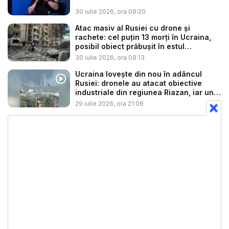
30 iulie 2026, ora 09:20
Atac masiv al Rusiei cu drone și
rachete: cel puțin 13 morți în Ucraina,
posibil obiect prăbușit în estul
Poloniei...
30 iulie 2026, ora 09:13
Ucraina lovește din nou în adâncul
Rusiei: dronele au atacat obiective
industriale din regiunea Riazan, iar un
...
29 iulie 2026, ora 21:06