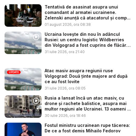
Tentativă de asasinat asupra unui
comandant al armatei ucrainene.
Zelenski anunță că atacatorul și comp...
01 august 2026, ora 08:38
Ucraina lovește din nou în adâncul
Rusiei: un centru logistic Wildberries
din Volgograd a fost cuprins de flăcări
...
31 iulie 2026, ora 21:40
Atac masiv asupra regiunii ruse
UPDATE
Volgograd: Două ținte majore ard după
ce au fost lovite
31 iulie 2026, ora 08:05
Rusia a lansat încă un atac masiv, cu
drone și rachete balistice, asupra mai
multor regiuni ale Ucrainei. 13 oameni ...
30 iulie 2026, ora 18:46
Fostul ministru ucrainean rupe tăcerea:
De ce a fost demis Mihailo Fedorov