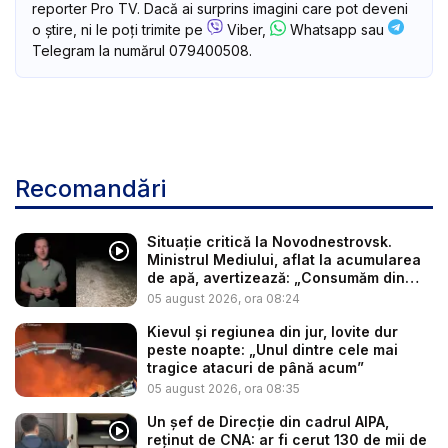
reporter Pro TV. Dacă ai surprins imagini care pot deveni
o știre, ni le poți trimite pe
Viber,
Whatsapp sau
Telegram la numărul 079400508.
Recomandări
Situație critică la Novodnestrovsk.
Ministrul Mediului, aflat la acumularea
de apă, avertizează: „Consumăm din
re...
05 august 2026, ora 08:24
Kievul și regiunea din jur, lovite dur
peste noapte: „Unul dintre cele mai
tragice atacuri de până acum”
05 august 2026, ora 08:35
Un șef de Direcție din cadrul AIPA,
reținut de CNA: ar fi cerut 130 de mii de