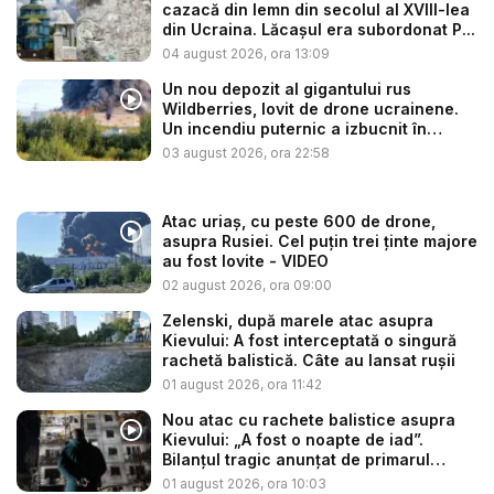
cazacă din lemn din secolul al XVIII-lea
din Ucraina. Lăcașul era subordonat P...
04 august 2026, ora 13:09
Un nou depozit al gigantului rus
Wildberries, lovit de drone ucrainene.
Un incendiu puternic a izbucnit în
regiu...
03 august 2026, ora 22:58
Atac uriaș, cu peste 600 de drone,
asupra Rusiei. Cel puțin trei ținte majore
au fost lovite - VIDEO
02 august 2026, ora 09:00
Zelenski, după marele atac asupra
Kievului: A fost interceptată o singură
rachetă balistică. Câte au lansat rușii
01 august 2026, ora 11:42
Nou atac cu rachete balistice asupra
Kievului: „A fost o noapte de iad”.
Bilanțul tragic anunțat de primarul
Klits...
01 august 2026, ora 10:03