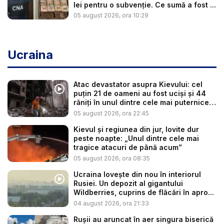
lei pentru o subvenție. Ce sumă a fost ...
05 august 2026, ora 10:29
Ucraina
Atac devastator asupra Kievului: cel
puțin 21 de oameni au fost uciși și 44
răniți în unul dintre cele mai puternice
...
05 august 2026, ora 22:45
Kievul și regiunea din jur, lovite dur
peste noapte: „Unul dintre cele mai
tragice atacuri de până acum”
05 august 2026, ora 08:35
Ucraina lovește din nou în interiorul
Rusiei. Un depozit al gigantului
Wildberries, cuprins de flăcări în apro...
04 august 2026, ora 21:33
Rușii au aruncat în aer singura biserică