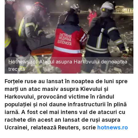
Hotnews.ro
/
Atacul asupra Harkovului de noaptea
trecută
Forţele ruse au lansat în noaptea de luni spre
marți un atac masiv asupra Kievului și
Harkovului, provocând victime în rândul
populației și noi daune infrastructurii în plină
iarnă. A fost cel mai intens val de atacuri cu
rachete din acest an lansat de ruși asupra
Ucrainei, relatează Reuters, scrie
hotnews.ro