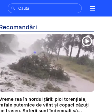
Recomandări
Vreme rea în nordul țării: ploi torențiale,
rafale puternice de vânt și copaci căzuți
pe traseu. Șoferii sunt îndemnați să