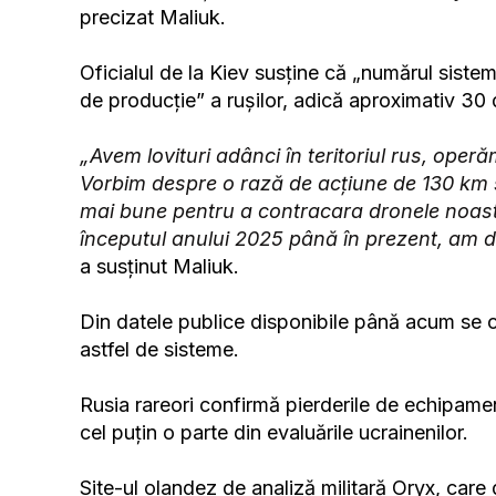
precizat Maliuk.
Oficialul de la Kiev susține că „numărul siste
de producție” a rușilor, adică aproximativ 30 
„Avem lovituri adânci în teritoriul rus, operă
Vorbim despre o rază de acțiune de 130 km sa
mai bune pentru a contracara dronele noast
începutul anului 2025 până în prezent, am di
a susținut Maliuk.
Din datele publice disponibile până acum se 
astfel de sisteme.
Rusia rareori confirmă pierderile de echipame
cel puțin o parte din evaluările ucrainenilor.
Site-ul olandez de analiză militară Oryx, ca