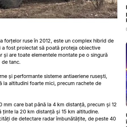
rea forțelor ruse în 2012, este un complex hibrid de
și a fost proiectat să poată proteja obiective
dar și are toate elementele montate pe o singură
u de tanc.
rne și performante sisteme antiaeriene rusești,
ă la altitudini foarte mici, precum rachete de
0 mm care bat până la 4 km distanță, precum și 12
ținte la 20 km distanță și 15 km altitudine.
ități de detectare radar îmbunătățite, de peste 40