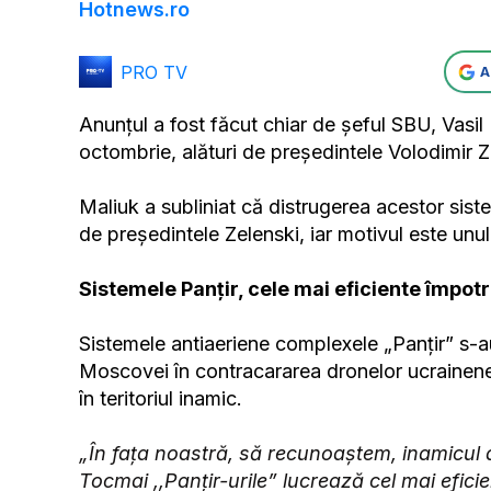
Hotnews.ro
PRO TV
A
Anunțul a fost făcut chiar de șeful SBU, Vasil M
octombrie, alături de președintele Volodimir 
Maliuk a subliniat că distrugerea acestor siste
de președintele Zelenski, iar motivul este unul
Sistemele Panțir, cele mai eficiente împotr
Sistemele antiaeriene complexele „Panțir” s-au
Moscovei în contracararea dronelor ucrainen
în teritoriul inamic.
„În fața noastră, să recunoaștem, inamicul 
Tocmai ,,Panțir-urile” lucrează cel mai efic