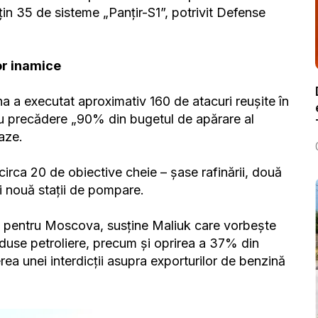
țin 35 de sisteme „Panțir-S1”, potrivit Defense
lor inamice
na a executat aproximativ 160 de atacuri reușite în
t cu precădere „90% din bugetul de apărare al
aze.
circa 20 de obiective cheie – șase rafinării, două
și nouă stații de pompare.
os pentru Moscova, susține Maliuk care vorbește
duse petroliere, precum și oprirea a 37% din
erea unei interdicții asupra exporturilor de benzină