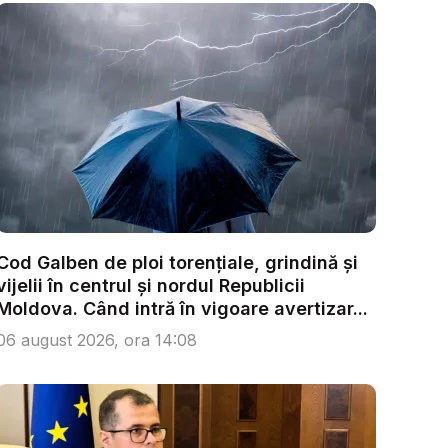
Cod Galben de ploi torențiale, grindină și
vijelii în centrul și nordul Republicii
Moldova. Când intră în vigoare avertizar...
06 august 2026, ora 14:08