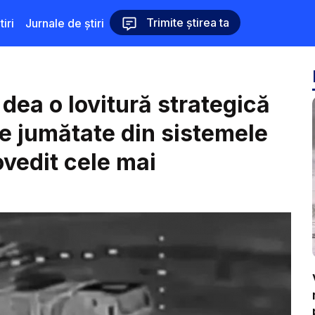
Trimite știrea ta
iri
Jurnale de știri
dea o lovitură strategică
pe jumătate din sistemele
ovedit cele mai