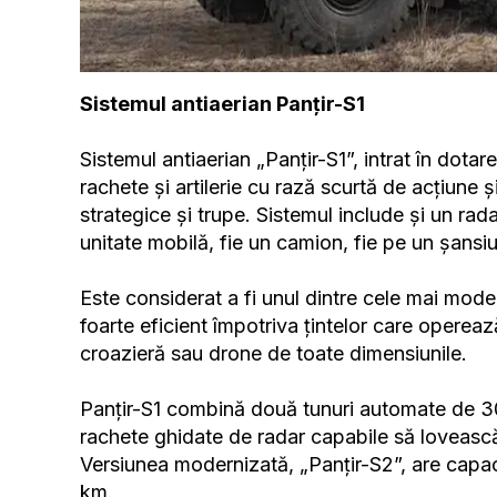
Sistemul antiaerian Panțir-S1
Sistemul antiaerian „Panțir-S1”, intrat în dota
rachete și artilerie cu rază scurtă de acțiune 
strategice și trupe. Sistemul include și un ra
unitate mobilă, fie un camion, fie pe un șansi
Este considerat a fi unul dintre cele mai mode
foarte eficient împotriva țintelor care opereaz
croazieră sau drone de toate dimensiunile.
Panțir-S1 combină două tunuri automate de 3
rachete ghidate de radar capabile să lovească 
Versiunea modernizată, „Panțir-S2”, are capac
km.