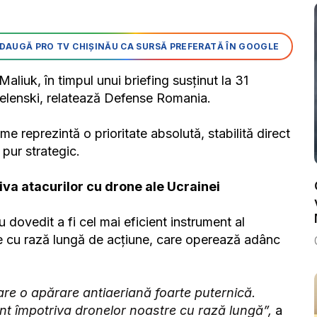
DAUGĂ PRO TV CHIȘINĂU CA SURSĂ PREFERATĂ ÎN GOOGLE
aliuk, în timpul unui briefing susținut la 31
Zelenski, relatează Defense Romania.
me reprezintă o prioritate absolută, stabilită direct
 pur strategic.
iva atacurilor cu drone ale Ucrainei
 dovedit a fi cel mai eficient instrument al
e cu rază lungă de acțiune, care operează adânc
are o apărare antiaeriană foarte puternică.
ient împotriva dronelor noastre cu rază lungă”,
a