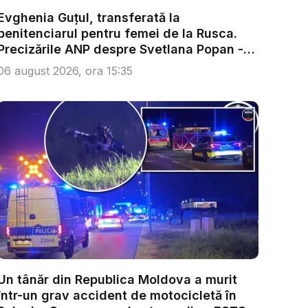
Evghenia Guțul, transferată la
penitenciarul pentru femei de la Rusca.
Precizările ANP despre Svetlana Popan -
V...
06 august 2026, ora 15:35
Un tânăr din Republica Moldova a murit
într-un grav accident de motocicletă în