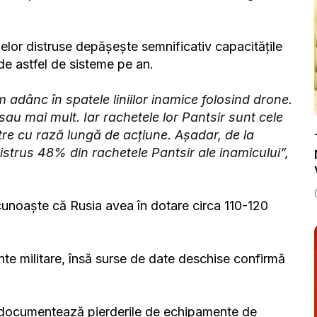
melor distruse depășește semnificativ capacitățile
de astfel de sisteme pe an.
m adânc în spatele liniilor inamice folosind drone.
u mai mult. Iar rachetele lor Pantsir sunt cele
re cu rază lungă de acțiune. Așadar, de la
strus 48% din rachetele Pantsir ale inamicului”,
cunoaște că Rusia avea în dotare circa 110-120
nte militare, însă surse de date deschise confirmă
re documentează pierderile de echipamente de