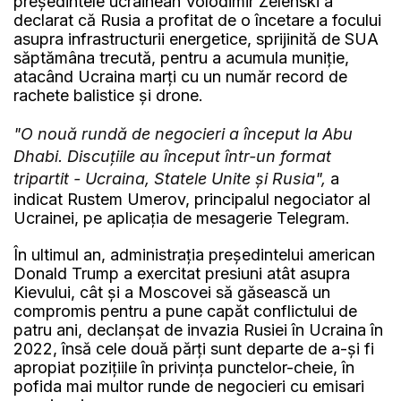
preşedintele ucrainean Volodimir Zelenski a
declarat că Rusia a profitat de o încetare a focului
asupra infrastructurii energetice, sprijinită de SUA
săptămâna trecută, pentru a acumula muniţie,
atacând Ucraina marţi cu un număr record de
rachete balistice şi drone.
"O nouă rundă de negocieri a început la Abu
Dhabi. Discuţiile au început într-un format
tripartit - Ucraina, Statele Unite şi Rusia",
a
indicat Rustem Umerov, principalul negociator al
Ucrainei, pe aplicaţia de mesagerie Telegram.
În ultimul an, administraţia preşedintelui american
Donald Trump a exercitat presiuni atât asupra
Kievului, cât şi a Moscovei să găsească un
compromis pentru a pune capăt conflictului de
patru ani, declanşat de invazia Rusiei în Ucraina în
2022, însă cele două părţi sunt departe de a-şi fi
apropiat poziţiile în privinţa punctelor-cheie, în
pofida mai multor runde de negocieri cu emisari