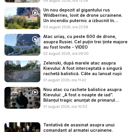
04 august 2026, ora 13:09
Un nou depozit al gigantului rus
Wildberries, lovit de drone ucrainene.
Un incendiu puternic a izbucnit în
regiu...
03 august 2026, ora 22:58
Atac uriaș, cu peste 600 de drone,
asupra Rusiei. Cel puțin trei ținte majore
au fost lovite - VIDEO
02 august 2026, ora 09:00
Zelenski, după marele atac asupra
Kievului: A fost interceptată o singură
rachetă balistică. Câte au lansat rușii
01 august 2026, ora 11:42
Nou atac cu rachete balistice asupra
Kievului: „A fost o noapte de iad”.
Bilanțul tragic anunțat de primarul
Klits...
01 august 2026, ora 10:03
Tentativă de asasinat asupra unui
comandant al armatei ucrainene.