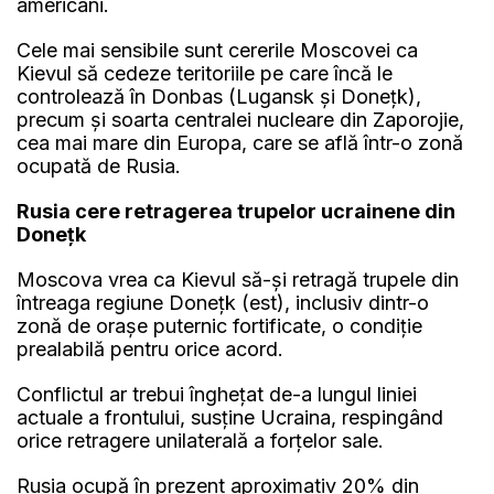
americani.
Cele mai sensibile sunt cererile Moscovei ca
Kievul să cedeze teritoriile pe care încă le
controlează în Donbas (Lugansk şi Doneţk),
precum şi soarta centralei nucleare din Zaporojie,
cea mai mare din Europa, care se află într-o zonă
ocupată de Rusia.
Rusia cere retragerea trupelor ucrainene din
Donețk
Moscova vrea ca Kievul să-şi retragă trupele din
întreaga regiune Doneţk (est), inclusiv dintr-o
zonă de oraşe puternic fortificate, o condiţie
prealabilă pentru orice acord.
Conflictul ar trebui îngheţat de-a lungul liniei
actuale a frontului, susţine Ucraina, respingând
orice retragere unilaterală a forţelor sale.
Rusia ocupă în prezent aproximativ 20% din