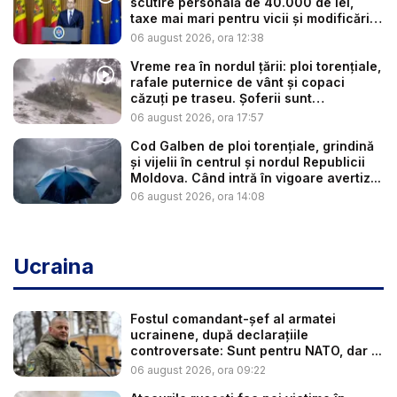
scutire personală de 40.000 de lei,
taxe mai mari pentru vicii și modificări
l...
06 august 2026, ora 12:38
Vreme rea în nordul țării: ploi torențiale,
rafale puternice de vânt și copaci
căzuți pe traseu. Șoferii sunt
îndemnaț...
06 august 2026, ora 17:57
Cod Galben de ploi torențiale, grindină
și vijelii în centrul și nordul Republicii
Moldova. Când intră în vigoare avertiz...
06 august 2026, ora 14:08
Ucraina
Fostul comandant-șef al armatei
ucrainene, după declarațiile
controversate: Sunt pentru NATO, dar ...
06 august 2026, ora 09:22