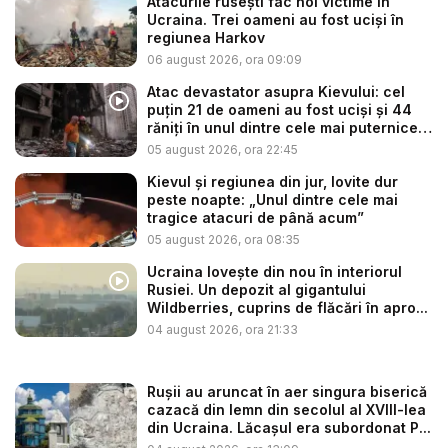
Atacurile rusești fac noi victime în
Ucraina. Trei oameni au fost uciși în
regiunea Harkov
06 august 2026, ora 09:09
Atac devastator asupra Kievului: cel
puțin 21 de oameni au fost uciși și 44
răniți în unul dintre cele mai puternice
...
05 august 2026, ora 22:45
Kievul și regiunea din jur, lovite dur
peste noapte: „Unul dintre cele mai
tragice atacuri de până acum”
05 august 2026, ora 08:35
Ucraina lovește din nou în interiorul
Rusiei. Un depozit al gigantului
Wildberries, cuprins de flăcări în apro...
04 august 2026, ora 21:33
Rușii au aruncat în aer singura biserică
cazacă din lemn din secolul al XVIII-lea
din Ucraina. Lăcașul era subordonat P...