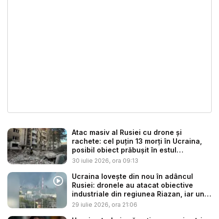
Atac masiv al Rusiei cu drone și
rachete: cel puțin 13 morți în Ucraina,
posibil obiect prăbușit în estul
Poloniei...
30 iulie 2026, ora 09:13
Ucraina lovește din nou în adâncul
Rusiei: dronele au atacat obiective
industriale din regiunea Riazan, iar un
...
29 iulie 2026, ora 21:06