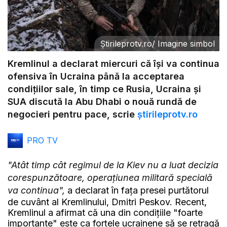
Știrileprotv.ro
/
Imagine simbol
Kremlinul a declarat miercuri că își va continua
ofensiva în Ucraina până la acceptarea
condițiilor sale, în timp ce Rusia, Ucraina și
SUA discută la Abu Dhabi o nouă rundă de
negocieri pentru pace, scrie
știrileprotv.ro
PRO TV
"Atât timp cât regimul de la Kiev nu a luat decizia
corespunzătoare, operaţiunea militară specială
va continua",
a declarat în faţa presei purtătorul
de cuvânt al Kremlinului, Dmitri Peskov. Recent,
Kremlinul a afirmat că una din condiţiile "foarte
importante" este ca forţele ucrainene să se retragă