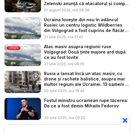
Zelenski anunță că atacatorul și comp...
01 august 2026, ora 08:38
Ucraina lovește din nou în adâncul
Rusiei: un centru logistic Wildberries
din Volgograd a fost cuprins de flăcări
...
31 iulie 2026, ora 21:40
Atac masiv asupra regiunii ruse
UPDATE
Volgograd: Două ținte majore ard după
ce au fost lovite
31 iulie 2026, ora 08:05
Rusia a lansat încă un atac masiv, cu
drone și rachete balistice, asupra mai
multor regiuni ale Ucrainei. 13 oameni ...
30 iulie 2026, ora 18:46
Fostul ministru ucrainean rupe tăcerea:
De ce a fost demis Mihailo Fedorov
30 iulie 2026, ora 09:20