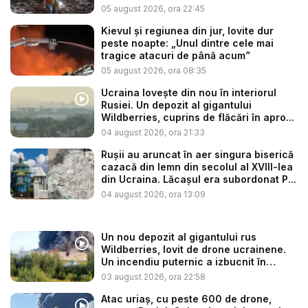
...
05 august 2026, ora 22:45
Kievul și regiunea din jur, lovite dur
peste noapte: „Unul dintre cele mai
tragice atacuri de până acum”
05 august 2026, ora 08:35
Ucraina lovește din nou în interiorul
Rusiei. Un depozit al gigantului
Wildberries, cuprins de flăcări în apro...
04 august 2026, ora 21:33
Rușii au aruncat în aer singura biserică
cazacă din lemn din secolul al XVIII-lea
din Ucraina. Lăcașul era subordonat P...
04 august 2026, ora 13:09
Un nou depozit al gigantului rus
Wildberries, lovit de drone ucrainene.
Un incendiu puternic a izbucnit în
regiu...
03 august 2026, ora 22:58
Atac uriaș, cu peste 600 de drone,