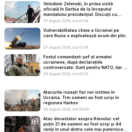
Volodimir Zelenski, în prima vizită
oficială în Serbia de la începutul
mandatului prezidențial. Discuții cu
Vuč...
07 august 2026, ora 20:46
Vulnerabilitatea cheie a Ucrainei pe
care Rusia o exploatează acum din plin
07 august 2026, ora 13:38
Fostul comandant-șef al armatei
ucrainene, după declarațiile
controversate: Sunt pentru NATO, dar ...
06 august 2026, ora 09:22
Atacurile rusești fac noi victime în
Ucraina. Trei oameni au fost uciși în
regiunea Harkov
06 august 2026, ora 09:09
Atac devastator asupra Kievului: cel
puțin 21 de oameni au fost uciși și 44
răniți în unul dintre cele mai puternice