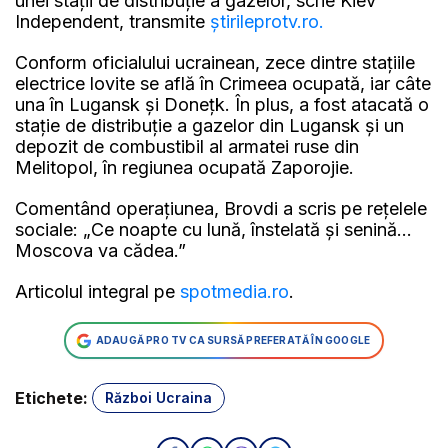
unei stații de distribuție a gazelor, scrie Kiev
Independent, transmite
știrileprotv.ro.
Conform oficialului ucrainean, zece dintre stațiile
electrice lovite se află în Crimeea ocupată, iar câte
una în Lugansk și Donețk. În plus, a fost atacată o
stație de distribuție a gazelor din Lugansk și un
depozit de combustibil al armatei ruse din
Melitopol, în regiunea ocupată Zaporojie.
Comentând operațiunea, Brovdi a scris pe rețelele
sociale: „Ce noapte cu lună, înstelată și senină...
Moscova va cădea.”
Articolul integral pe
spotmedia.ro
.
ADAUGĂ PRO TV CA SURSĂ PREFERATĂ ÎN GOOGLE
Etichete:
Război Ucraina