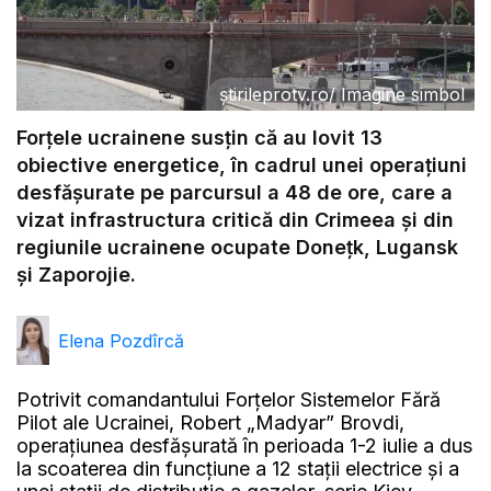
știrileprotv.ro
/
Imagine simbol
Forțele ucrainene susțin că au lovit 13
obiective energetice, în cadrul unei operațiuni
desfășurate pe parcursul a 48 de ore, care a
vizat infrastructura critică din Crimeea și din
regiunile ucrainene ocupate Donețk, Lugansk
și Zaporojie.
Elena Pozdîrcă
Potrivit comandantului Forțelor Sistemelor Fără
Pilot ale Ucrainei, Robert „Madyar” Brovdi,
operațiunea desfășurată în perioada 1-2 iulie a dus
la scoaterea din funcțiune a 12 stații electrice și a