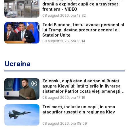
dronă a explodat după ce a traversat
frontiera - VIDEO
08 august 2026, ora 13:32
Todd Blanche, fostul avocat personal al
lui Trump, devine procuror general al
Statelor Unite
08 august 2026, ora 16:14
Ucraina
Zelenski, după atacul aerian al Rusiei
asupra Kievului: Întârzierile în livrarea
sistemelor Patriot costă vieți omenești
...
08 august 2026, ora 17:19
Trei morți, inclusiv un copil, în urma
atacurilor rusești din regiunea Kiev
08 august 2026, ora 08:09