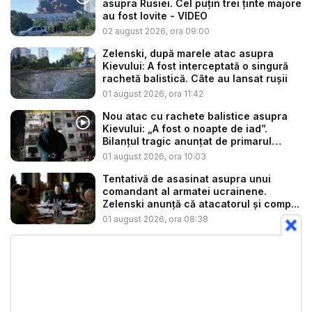
asupra Rusiei. Cel puțin trei ținte majore
au fost lovite - VIDEO
02 august 2026, ora 09:00
Zelenski, după marele atac asupra
Kievului: A fost interceptată o singură
rachetă balistică. Câte au lansat rușii
01 august 2026, ora 11:42
Nou atac cu rachete balistice asupra
Kievului: „A fost o noapte de iad”.
Bilanțul tragic anunțat de primarul
Klits...
01 august 2026, ora 10:03
Tentativă de asasinat asupra unui
comandant al armatei ucrainene.
Zelenski anunță că atacatorul și comp...
01 august 2026, ora 08:38