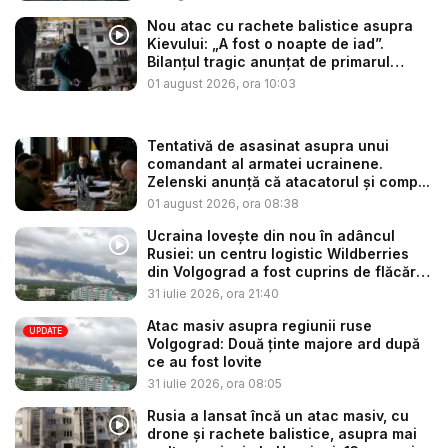
Nou atac cu rachete balistice asupra
Kievului: „A fost o noapte de iad”.
Bilanțul tragic anunțat de primarul
Klits...
01 august 2026, ora 10:03
Tentativă de asasinat asupra unui
comandant al armatei ucrainene.
Zelenski anunță că atacatorul și comp...
01 august 2026, ora 08:38
Ucraina lovește din nou în adâncul
Rusiei: un centru logistic Wildberries
din Volgograd a fost cuprins de flăcări
...
31 iulie 2026, ora 21:40
Atac masiv asupra regiunii ruse
UPDATE
Volgograd: Două ținte majore ard după
ce au fost lovite
31 iulie 2026, ora 08:05
Rusia a lansat încă un atac masiv, cu
drone și rachete balistice, asupra mai