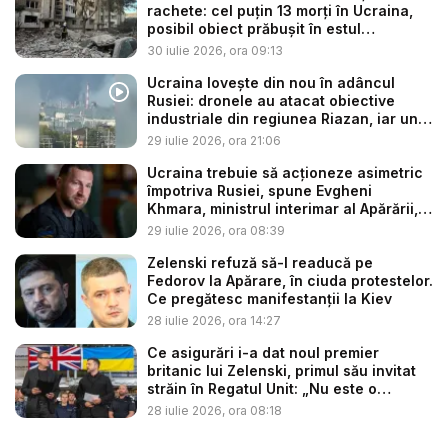
rachete: cel puțin 13 morți în Ucraina,
posibil obiect prăbușit în estul
Poloniei...
30 iulie 2026, ora 09:13
Ucraina lovește din nou în adâncul
Rusiei: dronele au atacat obiective
industriale din regiunea Riazan, iar un
...
29 iulie 2026, ora 21:06
Ucraina trebuie să acţioneze asimetric
împotriva Rusiei, spune Evgheni
Khmara, ministrul interimar al Apărării,
...
29 iulie 2026, ora 08:39
Zelenski refuză să-l readucă pe
Fedorov la Apărare, în ciuda protestelor.
Ce pregătesc manifestanții la Kiev
28 iulie 2026, ora 14:27
Ce asigurări i-a dat noul premier
britanic lui Zelenski, primul său invitat
străin în Regatul Unit: „Nu este o
coinci...
28 iulie 2026, ora 08:18