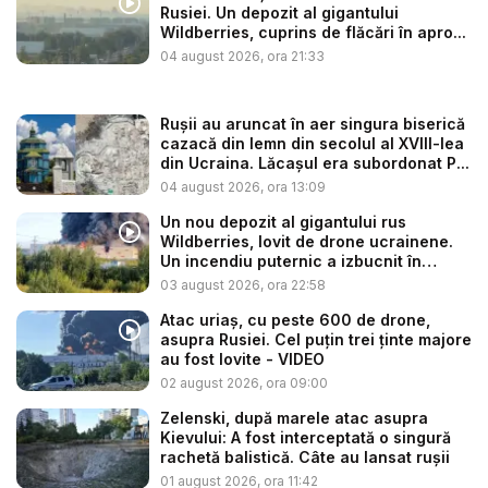
Rusiei. Un depozit al gigantului
Wildberries, cuprins de flăcări în apro...
04 august 2026, ora 21:33
Rușii au aruncat în aer singura biserică
cazacă din lemn din secolul al XVIII-lea
din Ucraina. Lăcașul era subordonat P...
04 august 2026, ora 13:09
Un nou depozit al gigantului rus
Wildberries, lovit de drone ucrainene.
Un incendiu puternic a izbucnit în
regiu...
03 august 2026, ora 22:58
Atac uriaș, cu peste 600 de drone,
asupra Rusiei. Cel puțin trei ținte majore
au fost lovite - VIDEO
02 august 2026, ora 09:00
Zelenski, după marele atac asupra
Kievului: A fost interceptată o singură
rachetă balistică. Câte au lansat rușii
01 august 2026, ora 11:42