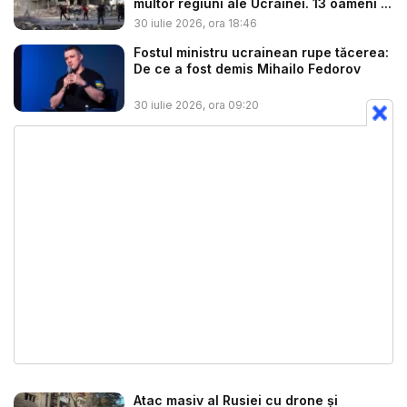
multor regiuni ale Ucrainei. 13 oameni ...
30 iulie 2026, ora 18:46
Fostul ministru ucrainean rupe tăcerea:
De ce a fost demis Mihailo Fedorov
30 iulie 2026, ora 09:20
Atac masiv al Rusiei cu drone și