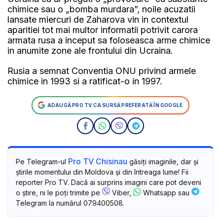
chimice sau o „bomba murdara”, noile acuzatii
lansate miercuri de Zaharova vin in contextul
aparitiei tot mai multor informatii potrivit carora
armata rusa a inceput sa foloseasca arme chimice
in anumite zone ale frontului din Ucraina.
Rusia a semnat Conventia ONU privind armele
chimice in 1993 si a ratificat-o in 1997.
ADAUGĂ PRO TV CA SURSĂ PREFERATĂ ÎN GOOGLE
Pro TV Chisinau
Pe Telegram-ul
găsiți imaginile, dar și
știrile momentului din Moldova și din întreaga lume! Fii
reporter Pro TV. Dacă ai surprins imagini care pot deveni
o știre, ni le poți trimite pe
Viber,
Whatsapp sau
Telegram la numărul 079400508.