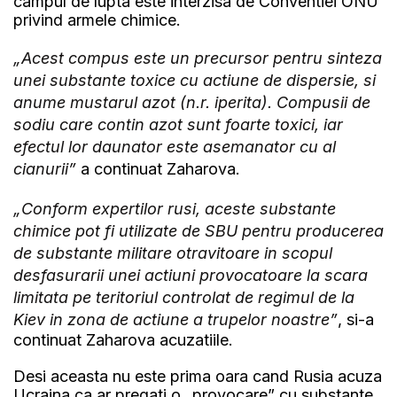
campul de lupta este interzisa de Conventiei ONU
privind armele chimice.
„Acest compus este un precursor pentru sinteza
unei substante toxice cu actiune de dispersie, si
anume mustarul azot (n.r. iperita). Compusii de
sodiu care contin azot sunt foarte toxici, iar
efectul lor daunator este asemanator cu al
cianurii”
a continuat Zaharova.
„Conform expertilor rusi, aceste substante
chimice pot fi utilizate de SBU pentru producerea
de substante militare otravitoare in scopul
desfasurarii unei actiuni provocatoare la scara
limitata pe teritoriul controlat de regimul de la
Kiev in zona de actiune a trupelor noastre”
, si-a
continuat Zaharova acuzatiile.
Desi aceasta nu este prima oara cand Rusia acuza
Ucraina ca ar pregati o „provocare” cu substante