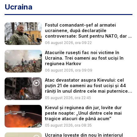
Ucraina
Fostul comandant-șef al armatei
ucrainene, după declarațiile
controversate: Sunt pentru NATO, dar ...
06 august 2026, ora 09:22
Atacurile rusești fac noi victime în
Ucraina. Trei oameni au fost uciși în
regiunea Harkov
06 august 2026, ora 09:09
Atac devastator asupra Kievului: cel
puțin 21 de oameni au fost uciși și 44
răniți în unul dintre cele mai puternice
...
05 august 2026, ora 22:45
Kievul și regiunea din jur, lovite dur
peste noapte: „Unul dintre cele mai
tragice atacuri de până acum”
05 august 2026, ora 08:35
Ucraina lovește din nou în interiorul