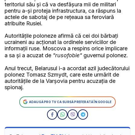
teritoriul său şi că va desfăşura mii de militari
pentru a-şi proteja infrastructura, ca răspuns la
actele de sabotaj de pe reţeaua sa feroviară
atribuite Rusiei.
Autorităţile poloneze afirmă că cei doi bărbaţi
ucraineni au acţionat la ordinele serviciilor de
informaţii ruse. Moscova a respins orice implicare
a sa şi a acuzat de
"rusofobie"
guvernul polonez.
Anul trecut, Belarusul i-a acordat azil judecătorului
polonez Tomasz Szmydt, care este urmărit de
autorităţile de la Varşovia pentru acuzaţia de
spionaj.
ADAUGĂ PRO TV CA SURSĂ PREFERATĂ ÎN GOOGLE