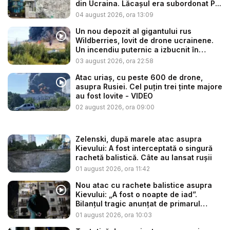
din Ucraina. Lăcașul era subordonat P...
04 august 2026, ora 13:09
Un nou depozit al gigantului rus
Wildberries, lovit de drone ucrainene.
Un incendiu puternic a izbucnit în
regiu...
03 august 2026, ora 22:58
Atac uriaș, cu peste 600 de drone,
asupra Rusiei. Cel puțin trei ținte majore
au fost lovite - VIDEO
02 august 2026, ora 09:00
Zelenski, după marele atac asupra
Kievului: A fost interceptată o singură
rachetă balistică. Câte au lansat rușii
01 august 2026, ora 11:42
Nou atac cu rachete balistice asupra
Kievului: „A fost o noapte de iad”.
Bilanțul tragic anunțat de primarul
Klits...
01 august 2026, ora 10:03