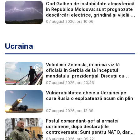
Cod Galben de instabilitate atmosferică
în Republica Moldova: sunt prognozate
descărcări electrice, grindină și vijelii.
...
07 august 2026, ora 10:06
Ucraina
Volodimir Zelenski, în prima vizită
oficială în Serbia de la începutul
mandatului prezidențial. Discuții cu
Vuč...
07 august 2026, ora 20:46
Vulnerabilitatea cheie a Ucrainei pe
care Rusia o exploatează acum din plin
07 august 2026, ora 13:38
Fostul comandant-șef al armatei
ucrainene, după declarațiile
controversate: Sunt pentru NATO, dar ...
06 august 2026, ora 09:22