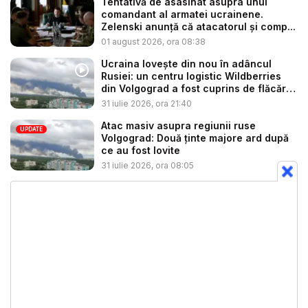
Tentativă de asasinat asupra unui
comandant al armatei ucrainene.
Zelenski anunță că atacatorul și comp...
01 august 2026, ora 08:38
Ucraina lovește din nou în adâncul
Rusiei: un centru logistic Wildberries
din Volgograd a fost cuprins de flăcări
...
31 iulie 2026, ora 21:40
Atac masiv asupra regiunii ruse
UPDATE
Volgograd: Două ținte majore ard după
ce au fost lovite
31 iulie 2026, ora 08:05