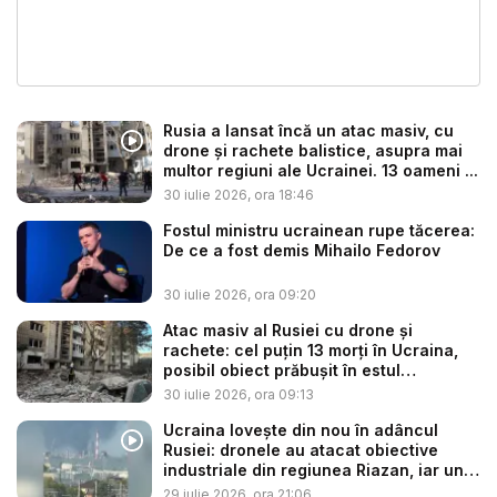
Rusia a lansat încă un atac masiv, cu
drone și rachete balistice, asupra mai
multor regiuni ale Ucrainei. 13 oameni ...
30 iulie 2026, ora 18:46
Fostul ministru ucrainean rupe tăcerea:
De ce a fost demis Mihailo Fedorov
30 iulie 2026, ora 09:20
Atac masiv al Rusiei cu drone și
rachete: cel puțin 13 morți în Ucraina,
posibil obiect prăbușit în estul
Poloniei...
30 iulie 2026, ora 09:13
Ucraina lovește din nou în adâncul
Rusiei: dronele au atacat obiective
industriale din regiunea Riazan, iar un
...
29 iulie 2026, ora 21:06