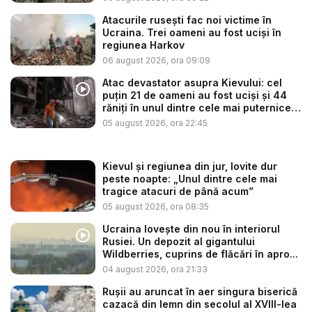
Atacurile rusești fac noi victime în
Ucraina. Trei oameni au fost uciși în
regiunea Harkov
06 august 2026, ora 09:09
Atac devastator asupra Kievului: cel
puțin 21 de oameni au fost uciși și 44
răniți în unul dintre cele mai puternice
...
05 august 2026, ora 22:45
Kievul și regiunea din jur, lovite dur
peste noapte: „Unul dintre cele mai
tragice atacuri de până acum”
05 august 2026, ora 08:35
Ucraina lovește din nou în interiorul
Rusiei. Un depozit al gigantului
Wildberries, cuprins de flăcări în apro...
04 august 2026, ora 21:33
Rușii au aruncat în aer singura biserică
cazacă din lemn din secolul al XVIII-lea