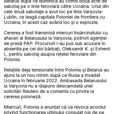
Belarus după ce duminică au comis două acte de
sabotaj pe o linie feroviară către Ucraina. Unul din
cele două sabotaje a avut loc pe linia Varşovia-
Lublin, ce leagă capitala Poloniei de frontiera cu
Ucraina, în acest caz având loc şi o explozie.
Cererea a fost transmisă miercuri însărcinatului cu
afaceri al Belarusului la Varşovia, potrivit agenţiei
de presă PAP. Procurorii i-au pus sub acuzare in
absentia pe cei doi bărbaţi, Oleksandr K. şi Evhenii
I., pentru sabotaj asupra reţelei feroviare din
Polonia.
Relaţiile deja tensionate între Polonia şi Belarus au
ajuns la un nou minim după ce Rusia a invadat
Ucraina în februarie 2022. Ambasada Belarusului
la Varşovia nu a răspuns deocamdată unei
solicitări Reuters de a comenta cu privire la
cererea poloneză.
Miercuri, Polonia a anunţat că va revoca acordul
privind funcţionarea ultimului consulat rus de pe