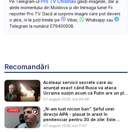
Pro TV Chisinau
Pe Telegram-ul
găsiți imaginile, dar și
știrile momentului din Moldova și din întreaga lume! Fii
reporter Pro TV. Dacă ai surprins imagini care pot deveni
o știre, ni le poți trimite pe
Viber,
Whatsapp sau
Telegram la numărul 079400508.
Recomandări
Aceleași servicii secrete care au
anunțat exact când Rusia va ataca
Ucraina susțin acum că Putin are un pl...
07 august 2026, ora 09:48
„N-am luat niciun ban”. Șeful unei
UPDATE
direcții AIPA - plasat în arest în
penitenciar pentru 30 de zile: Este
cerc...
07 august 2026, ora 11:07