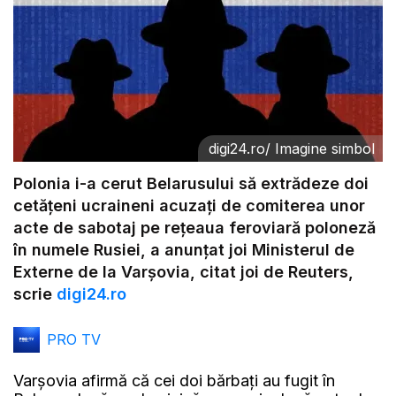
digi24.ro
/
Imagine simbol
Polonia i-a cerut Belarusului să extrădeze doi
cetăţeni ucraineni acuzaţi de comiterea unor
acte de sabotaj pe reţeaua feroviară poloneză
în numele Rusiei, a anunţat joi Ministerul de
Externe de la Varşovia, citat joi de Reuters,
scrie
digi24.ro
PRO TV
Varşovia afirmă că cei doi bărbaţi au fugit în