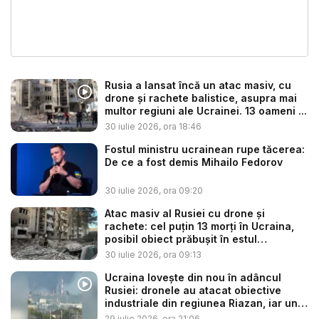
Rusia a lansat încă un atac masiv, cu
drone și rachete balistice, asupra mai
multor regiuni ale Ucrainei. 13 oameni ...
30 iulie 2026, ora 18:46
Fostul ministru ucrainean rupe tăcerea:
De ce a fost demis Mihailo Fedorov
30 iulie 2026, ora 09:20
Atac masiv al Rusiei cu drone și
rachete: cel puțin 13 morți în Ucraina,
posibil obiect prăbușit în estul
Poloniei...
30 iulie 2026, ora 09:13
Ucraina lovește din nou în adâncul
Rusiei: dronele au atacat obiective
industriale din regiunea Riazan, iar un
...
29 iulie 2026, ora 21:06