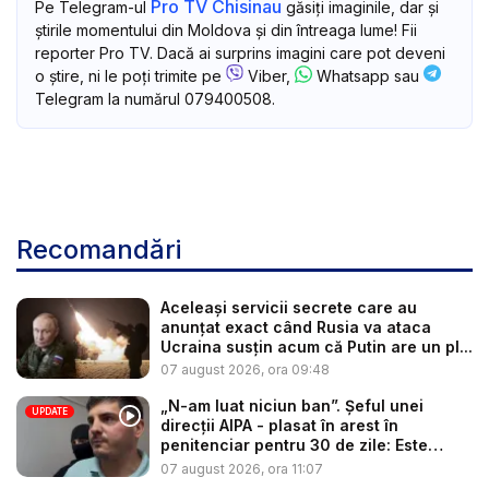
Pro TV Chisinau
Pe Telegram-ul
găsiți imaginile, dar și
știrile momentului din Moldova și din întreaga lume! Fii
reporter Pro TV. Dacă ai surprins imagini care pot deveni
o știre, ni le poți trimite pe
Viber,
Whatsapp sau
Telegram la numărul 079400508.
Recomandări
Aceleași servicii secrete care au
anunțat exact când Rusia va ataca
Ucraina susțin acum că Putin are un pl...
07 august 2026, ora 09:48
„N-am luat niciun ban”. Șeful unei
UPDATE
direcții AIPA - plasat în arest în
penitenciar pentru 30 de zile: Este
cerc...
07 august 2026, ora 11:07