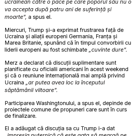
ucrainean către o pace pe care poporul său nu o
va accepta după patru ani de suferință și
moarte”,
a spus el.
Miercuri, Trump și-a exprimat frustrarea față de
Ucraina și aliații europeni Germania, Franța și
Marea Britanie, spunând că în timpul convorbirii cu
liderii europeni au fost schimbate
„cuvinte dure”.
Merz a declarat că discuții suplimentare sunt
planificate cu oficialii americani în acest weekend
și că o reuniune internațională mai amplă privind
Ucraina
„ar putea avea loc la începutul
săptămânii viitoare”.
Participarea Washingtonului, a spus el, depinde de
proiectele comune de propuneri care sunt în curs
de finalizare.
El a adăugat că discuția sa cu Trump i-a dat
„impresia puternică că este gata să meargă pe