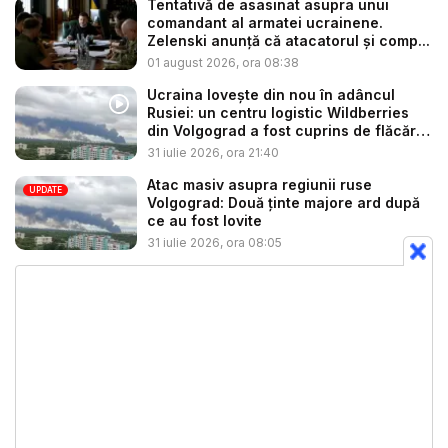
Tentativă de asasinat asupra unui
comandant al armatei ucrainene.
Zelenski anunță că atacatorul și comp...
01 august 2026, ora 08:38
Ucraina lovește din nou în adâncul
Rusiei: un centru logistic Wildberries
din Volgograd a fost cuprins de flăcări
...
31 iulie 2026, ora 21:40
Atac masiv asupra regiunii ruse
UPDATE
Volgograd: Două ținte majore ard după
ce au fost lovite
31 iulie 2026, ora 08:05