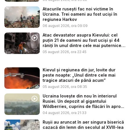
Atacurile rusești fac noi victime în
Ucraina. Trei oameni au fost uciși în
regiunea Harkov
06 august 2026, ora 09:09
Atac devastator asupra Kievului: cel
puțin 21 de oameni au fost uciși și 44
răniți în unul dintre cele mai puternice
...
05 august 2026, ora 22:45
Kievul și regiunea din jur, lovite dur
peste noapte: „Unul dintre cele mai
tragice atacuri de până acum”
05 august 2026, ora 08:35
Ucraina lovește din nou în interiorul
Rusiei. Un depozit al gigantului
Wildberries, cuprins de flăcări în apro...
04 august 2026, ora 21:33
Rușii au aruncat în aer singura biserică
cazacă din lemn din secolul al XVIII-lea