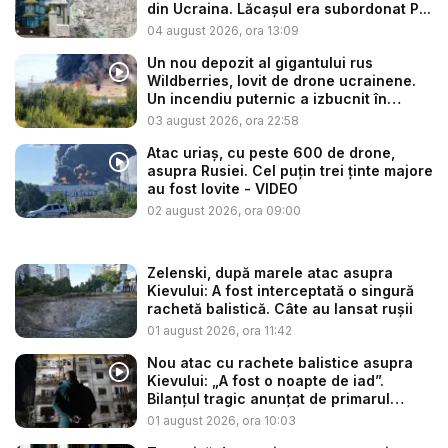
din Ucraina. Lăcașul era subordonat P...
04 august 2026, ora 13:09
Un nou depozit al gigantului rus
Wildberries, lovit de drone ucrainene.
Un incendiu puternic a izbucnit în
regiu...
03 august 2026, ora 22:58
Atac uriaș, cu peste 600 de drone,
asupra Rusiei. Cel puțin trei ținte majore
au fost lovite - VIDEO
02 august 2026, ora 09:00
Zelenski, după marele atac asupra
Kievului: A fost interceptată o singură
rachetă balistică. Câte au lansat rușii
01 august 2026, ora 11:42
Nou atac cu rachete balistice asupra
Kievului: „A fost o noapte de iad”.
Bilanțul tragic anunțat de primarul
Klits...
01 august 2026, ora 10:03