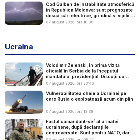
Cod Galben de instabilitate atmosferică
în Republica Moldova: sunt prognozate
descărcări electrice, grindină și vijelii.
...
07 august 2026, ora 10:06
Ucraina
Volodimir Zelenski, în prima vizită
oficială în Serbia de la începutul
mandatului prezidențial. Discuții cu
Vuč...
07 august 2026, ora 20:46
Vulnerabilitatea cheie a Ucrainei pe
care Rusia o exploatează acum din plin
07 august 2026, ora 13:38
Fostul comandant-șef al armatei
ucrainene, după declarațiile
controversate: Sunt pentru NATO, dar ...
06 august 2026, ora 09:22