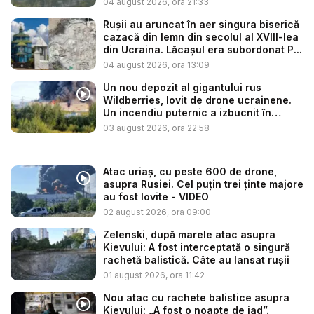
04 august 2026, ora 21:33
Rușii au aruncat în aer singura biserică
cazacă din lemn din secolul al XVIII-lea
din Ucraina. Lăcașul era subordonat P...
04 august 2026, ora 13:09
Un nou depozit al gigantului rus
Wildberries, lovit de drone ucrainene.
Un incendiu puternic a izbucnit în
regiu...
03 august 2026, ora 22:58
Atac uriaș, cu peste 600 de drone,
asupra Rusiei. Cel puțin trei ținte majore
au fost lovite - VIDEO
02 august 2026, ora 09:00
Zelenski, după marele atac asupra
Kievului: A fost interceptată o singură
rachetă balistică. Câte au lansat rușii
01 august 2026, ora 11:42
Nou atac cu rachete balistice asupra
Kievului: „A fost o noapte de iad”.