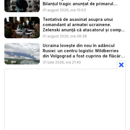
Bilanțul tragic anunțat de primarul
Klits...
01 august 2026, ora 10:03
Tentativă de asasinat asupra unui
comandant al armatei ucrainene.
Zelenski anunță că atacatorul și comp...
01 august 2026, ora 08:38
Ucraina lovește din nou în adâncul
Rusiei: un centru logistic Wildberries
din Volgograd a fost cuprins de flăcări
...
31 iulie 2026, ora 21:40