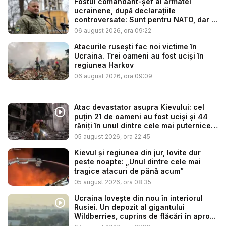
Fostul comandant-șef al armatei
ucrainene, după declarațiile
controversate: Sunt pentru NATO, dar ...
06 august 2026, ora 09:22
Atacurile rusești fac noi victime în
Ucraina. Trei oameni au fost uciși în
regiunea Harkov
06 august 2026, ora 09:09
Atac devastator asupra Kievului: cel
puțin 21 de oameni au fost uciși și 44
răniți în unul dintre cele mai puternice
...
05 august 2026, ora 22:45
Kievul și regiunea din jur, lovite dur
peste noapte: „Unul dintre cele mai
tragice atacuri de până acum”
05 august 2026, ora 08:35
Ucraina lovește din nou în interiorul
Rusiei. Un depozit al gigantului
Wildberries, cuprins de flăcări în apro...