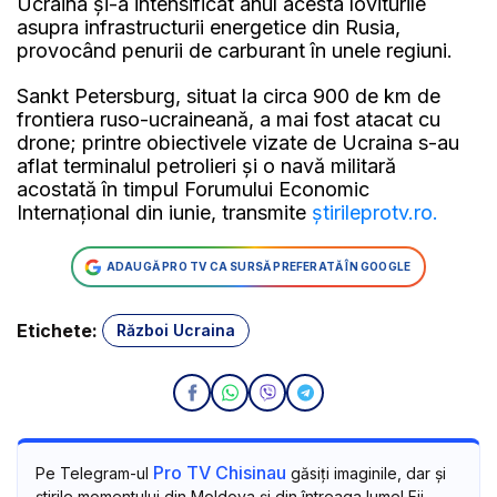
Ucraina şi-a intensificat anul acesta loviturile
asupra infrastructurii energetice din Rusia,
provocând penurii de carburant în unele regiuni.
Sankt Petersburg, situat la circa 900 de km de
frontiera ruso-ucraineană, a mai fost atacat cu
drone; printre obiectivele vizate de Ucraina s-au
aflat terminalul petrolieri şi o navă militară
acostată în timpul Forumului Economic
Internaţional din iunie, transmite
știrileprotv.ro.
ADAUGĂ PRO TV CA SURSĂ PREFERATĂ ÎN GOOGLE
Etichete:
Război Ucraina
Pro TV Chisinau
Pe Telegram-ul
găsiți imaginile, dar și
știrile momentului din Moldova și din întreaga lume! Fii