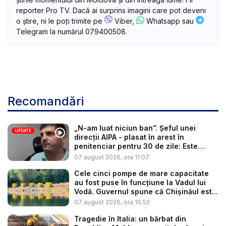
reporter Pro TV. Dacă ai surprins imagini care pot deveni
o știre, ni le poți trimite pe
Viber,
Whatsapp sau
Telegram la numărul 079400508.
Recomandări
„N-am luat niciun ban”. Șeful unei
UPDATE
direcții AIPA - plasat în arest în
penitenciar pentru 30 de zile: Este
cerc...
07 august 2026, ora 11:07
Cele cinci pompe de mare capacitate
au fost puse în funcțiune la Vadul lui
Vodă. Guvernul spune că Chișinăul est...
07 august 2026, ora 16:52
Tragedie în Italia: un bărbat din