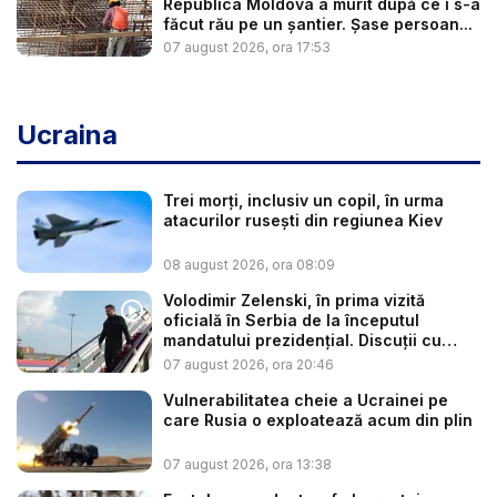
Republica Moldova a murit după ce i s-a
făcut rău pe un șantier. Șase persoan...
07 august 2026, ora 17:53
Ucraina
Trei morți, inclusiv un copil, în urma
atacurilor rusești din regiunea Kiev
08 august 2026, ora 08:09
Volodimir Zelenski, în prima vizită
oficială în Serbia de la începutul
mandatului prezidențial. Discuții cu
Vuč...
07 august 2026, ora 20:46
Vulnerabilitatea cheie a Ucrainei pe
care Rusia o exploatează acum din plin
07 august 2026, ora 13:38