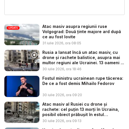
Atac masiv asupra regiunii ruse
UPDATE
Volgograd: Două ținte majore ard după
ce au fost lovite
31 iulie 2026, ora 08:05
Rusia a lansat încă un atac masiv, cu
drone și rachete balistice, asupra mai
multor regiuni ale Ucrainei. 13 oameni ...
30 iulie 2026, ora 18:46
Fostul ministru ucrainean rupe tăcerea:
De ce a fost demis Mihailo Fedorov
30 iulie 2026, ora 09:20
Atac masiv al Rusiei cu drone și
rachete: cel puțin 13 morți în Ucraina,
posibil obiect prăbușit în estul
Poloniei...
30 iulie 2026, ora 09:13