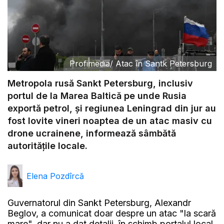
Profimedia
/
Atac în Santk Petersburg
Metropola rusă Sankt Petersburg, inclusiv
portul de la Marea Baltică pe unde Rusia
exportă petrol, şi regiunea Leningrad din jur au
fost lovite vineri noaptea de un atac masiv cu
drone ucrainene, informează sâmbătă
autorităţile locale.
Elena Pozdîrcă
Guvernatorul din Sankt Petersburg, Alexandr
Beglov, a comunicat doar despre un atac "la scară
mare", dar nu a dat detalii, în schimb portalul local