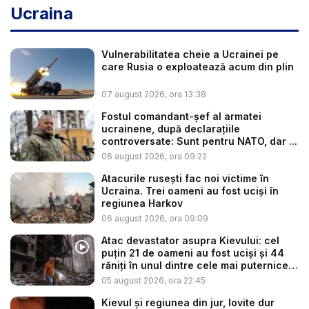
Ucraina
Vulnerabilitatea cheie a Ucrainei pe
care Rusia o exploatează acum din plin
07 august 2026, ora 13:38
Fostul comandant-șef al armatei
ucrainene, după declarațiile
controversate: Sunt pentru NATO, dar ...
06 august 2026, ora 09:22
Atacurile rusești fac noi victime în
Ucraina. Trei oameni au fost uciși în
regiunea Harkov
06 august 2026, ora 09:09
Atac devastator asupra Kievului: cel
puțin 21 de oameni au fost uciși și 44
răniți în unul dintre cele mai puternice
...
05 august 2026, ora 22:45
Kievul și regiunea din jur, lovite dur