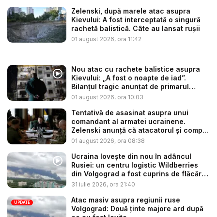
Zelenski, după marele atac asupra
Kievului: A fost interceptată o singură
rachetă balistică. Câte au lansat rușii
01 august 2026, ora 11:42
Nou atac cu rachete balistice asupra
Kievului: „A fost o noapte de iad”.
Bilanțul tragic anunțat de primarul
Klits...
01 august 2026, ora 10:03
Tentativă de asasinat asupra unui
comandant al armatei ucrainene.
Zelenski anunță că atacatorul și comp...
01 august 2026, ora 08:38
Ucraina lovește din nou în adâncul
Rusiei: un centru logistic Wildberries
din Volgograd a fost cuprins de flăcări
...
31 iulie 2026, ora 21:40
Atac masiv asupra regiunii ruse
UPDATE
Volgograd: Două ținte majore ard după