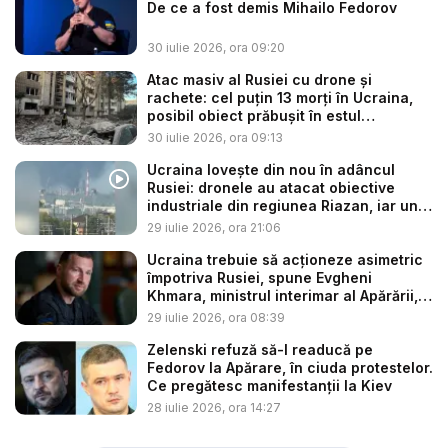
De ce a fost demis Mihailo Fedorov
30 iulie 2026, ora 09:20
Atac masiv al Rusiei cu drone și
rachete: cel puțin 13 morți în Ucraina,
posibil obiect prăbușit în estul
Poloniei...
30 iulie 2026, ora 09:13
Ucraina lovește din nou în adâncul
Rusiei: dronele au atacat obiective
industriale din regiunea Riazan, iar un
...
29 iulie 2026, ora 21:06
Ucraina trebuie să acţioneze asimetric
împotriva Rusiei, spune Evgheni
Khmara, ministrul interimar al Apărării,
...
29 iulie 2026, ora 08:39
Zelenski refuză să-l readucă pe
Fedorov la Apărare, în ciuda protestelor.
Ce pregătesc manifestanții la Kiev
28 iulie 2026, ora 14:27