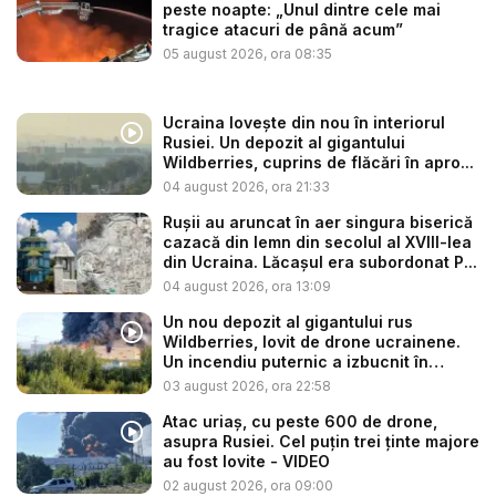
peste noapte: „Unul dintre cele mai
tragice atacuri de până acum”
05 august 2026, ora 08:35
Ucraina lovește din nou în interiorul
Rusiei. Un depozit al gigantului
Wildberries, cuprins de flăcări în apro...
04 august 2026, ora 21:33
Rușii au aruncat în aer singura biserică
cazacă din lemn din secolul al XVIII-lea
din Ucraina. Lăcașul era subordonat P...
04 august 2026, ora 13:09
Un nou depozit al gigantului rus
Wildberries, lovit de drone ucrainene.
Un incendiu puternic a izbucnit în
regiu...
03 august 2026, ora 22:58
Atac uriaș, cu peste 600 de drone,
asupra Rusiei. Cel puțin trei ținte majore
au fost lovite - VIDEO
02 august 2026, ora 09:00