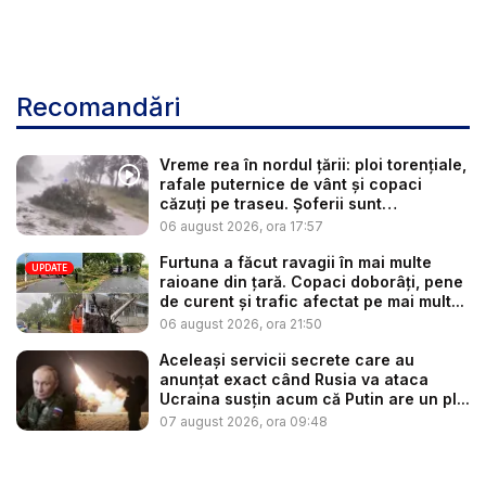
Recomandări
Vreme rea în nordul țării: ploi torențiale,
rafale puternice de vânt și copaci
căzuți pe traseu. Șoferii sunt
îndemnaț...
06 august 2026, ora 17:57
Furtuna a făcut ravagii în mai multe
UPDATE
raioane din țară. Copaci doborâți, pene
de curent și trafic afectat pe mai mult...
06 august 2026, ora 21:50
Aceleași servicii secrete care au
anunțat exact când Rusia va ataca
Ucraina susțin acum că Putin are un pl...
07 august 2026, ora 09:48