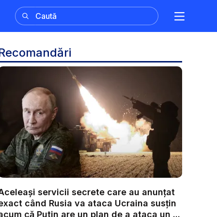
Recomandări
Aceleași servicii secrete care au anunțat
exact când Rusia va ataca Ucraina susțin
acum că Putin are un plan de a ataca un ...