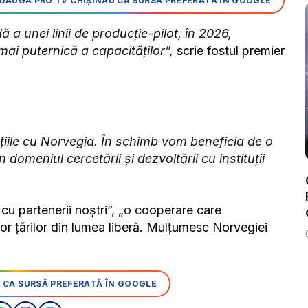
DAUGĂ PRO TV CHIȘINĂU CA SURSĂ PREFERATĂ ÎN GOOGLE
a unei linii de producţie-pilot, în 2026,
mai puternică a capacităţilor”,
scrie fostul premier
aţiile cu Norvegia. În schimb vom beneficia de o
domeniul cercetării şi dezvoltării cu instituţii
cu partenerii noştri”, „o cooperare care
or ţărilor din lumea liberă. Mulţumesc Norvegiei
 CA SURSĂ PREFERATĂ ÎN GOOGLE