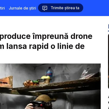
Trimite știrea ta
iri
Jurnale de știri
r produce împreună drone
 lansa rapid o linie de