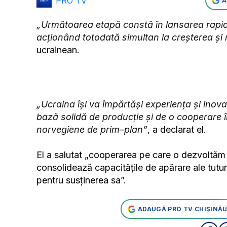
PRO TV
A
„Următoarea etapă constă în lansarea rapidă 
acţionând totodată simultan la creşterea şi 
ucrainean.
„Ucraina îşi va împărtăşi experienţa şi inov
bază solidă de producţie şi de o cooperare în 
norvegiene de prim–plan”
, a declarat el.
El a salutat „cooperarea pe care o dezvoltăm 
consolidează capacităţile de apărare ale tutur
pentru susţinerea sa”.
ADAUGĂ PRO TV CHIȘINĂU