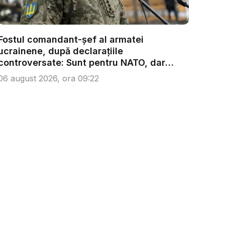
Fostul comandant-șef al armatei
ucrainene, după declarațiile
controversate: Sunt pentru NATO, dar
treb...
06 august 2026, ora 09:22