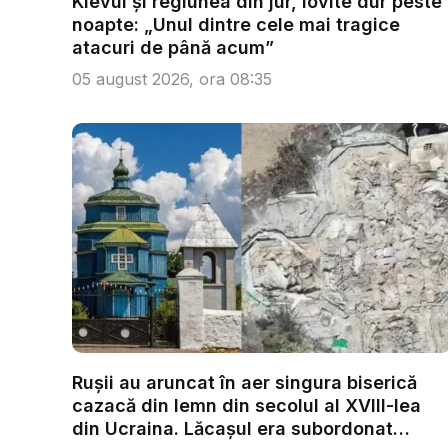
Kievul și regiunea din jur, lovite dur peste
noapte: „Unul dintre cele mai tragice
atacuri de până acum”
05 august 2026, ora 08:35
Rușii au aruncat în aer singura biserică
cazacă din lemn din secolul al XVIII-lea
din Ucraina. Lăcașul era subordonat