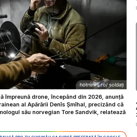
hotnews.ro
/
soldați
că împreună drone, începând din 2026, anunţă
crainean al Apărării Denîs Şmîhal, precizând că
ologul său norvegian Tore Sandvik, relatează