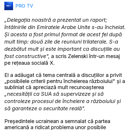
PRO TV
„Delegația noastră a prezentat un raport;
întâlnirile din Emiratele Arabe Unite s-au încheiat.
Și acesta a fost primul format de acest fel după
mult timp: două zile de reuniuni trilaterale. S-a
dezbătut mult și este important ca discuțiile au
fost constructive",
a scris Zelenski într-un mesaj
pe rețeaua socială X.
El a adăugat că tema centrală a discuțiilor a privit
„posibilele criterii pentru încheierea războiului" și a
subliniat că apreciază mult recunoașterea
„necesității ca SUA să supervizeze și să
controleze procesul de încheiere a războiului și
să garanteze o securitate reală".
Președintele ucrainean a semnalat că partea
americană a ridicat problema unor posibile