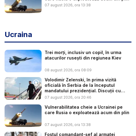
07 august 2026, ora 13:38
Ucraina
Trei morți, inclusiv un copil, în urma
atacurilor rusești din regiunea Kiev
08 august 2026, ora 08:09
Volodimir Zelenski, în prima vizită
oficială în Serbia de la începutul
mandatului prezidențial. Discuții cu
Vuč...
07 august 2026, ora 20:46
Vulnerabilitatea cheie a Ucrainei pe
care Rusia o exploatează acum din plin
07 august 2026, ora 13:38
Fostul comandant-șef al armatei