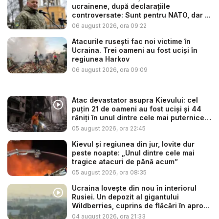
ucrainene, după declarațiile
controversate: Sunt pentru NATO, dar ...
06 august 2026, ora 09:22
Atacurile rusești fac noi victime în
Ucraina. Trei oameni au fost uciși în
regiunea Harkov
06 august 2026, ora 09:09
Atac devastator asupra Kievului: cel
puțin 21 de oameni au fost uciși și 44
răniți în unul dintre cele mai puternice
...
05 august 2026, ora 22:45
Kievul și regiunea din jur, lovite dur
peste noapte: „Unul dintre cele mai
tragice atacuri de până acum”
05 august 2026, ora 08:35
Ucraina lovește din nou în interiorul
Rusiei. Un depozit al gigantului
Wildberries, cuprins de flăcări în apro...
04 august 2026, ora 21:33