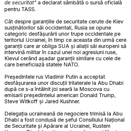
de securitat"
a declarat sâmbătă o sursă oficială
pentru TASS.
Cât despre garanțiile de securitate cerute de Kiev
susținătorilor săi occidentali, Rusia se opune
categoric desfășurării unor trupe occidentale pe
teritoriul Ucrainei, în timp ce aceasta din urmă cere
garanții care ar obliga SUA și aliații săi europeni să
intervină militar în cazul unei noi agresiuni ruse,
Kievul cerând așadar garanții similare cu cele de
care beneficiază statele NATO.
Președintele rus Vladimir Putin a acceptat
desfășurarea unor discuții trilaterale la Abu Dhabi
după ce s-a întâlnit joi seară la Moscova cu
emisarii președintelui american Donald Trump,
Steve Witkoff și Jared Kushner.
Delegația ucraineană de negociere trimisă la Abu
Dhabi a fost condusă de șeful Consiliului Național
de Securitate și Apărare al Ucrainei, Rustem