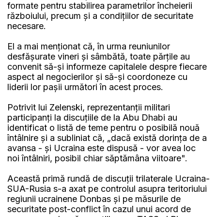
formate pentru stabilirea parametrilor încheierii
războiului, precum și a condițiilor de securitate
necesare.
El a mai menționat că, în urma reuniunilor
desfășurate vineri și sâmbătă, toate părțile au
convenit să-și informeze capitalele despre fiecare
aspect al negocierilor și să-și coordoneze cu
liderii lor pașii următori în acest proces.
Potrivit lui Zelenski, reprezentanții militari
participanți la discuțiile de la Abu Dhabi au
identificat o listă de teme pentru o posibilă nouă
întâlnire și a subliniat că, „dacă există dorința de a
avansa - și Ucraina este dispusă - vor avea loc
noi întâlniri, posibil chiar săptămâna viitoare".
Această primă rundă de discuții trilaterale Ucraina-
SUA-Rusia s-a axat pe controlul asupra teritoriului
regiunii ucrainene Donbas și pe măsurile de
securitate post-conflict în cazul unui acord de