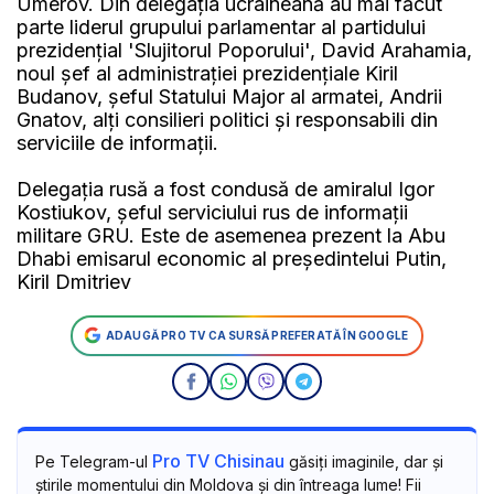
Umerov. Din delegația ucraineană au mai făcut
parte liderul grupului parlamentar al partidului
prezidențial 'Slujitorul Poporului', David Arahamia,
noul șef al administrației prezidențiale Kiril
Budanov, șeful Statului Major al armatei, Andrii
Gnatov, alți consilieri politici și responsabili din
serviciile de informații.
Delegația rusă a fost condusă de amiralul Igor
Kostiukov, șeful serviciului rus de informații
militare GRU. Este de asemenea prezent la Abu
Dhabi emisarul economic al președintelui Putin,
Kiril Dmitriev
ADAUGĂ PRO TV CA SURSĂ PREFERATĂ ÎN GOOGLE
Pro TV Chisinau
Pe Telegram-ul
găsiți imaginile, dar și
știrile momentului din Moldova și din întreaga lume! Fii