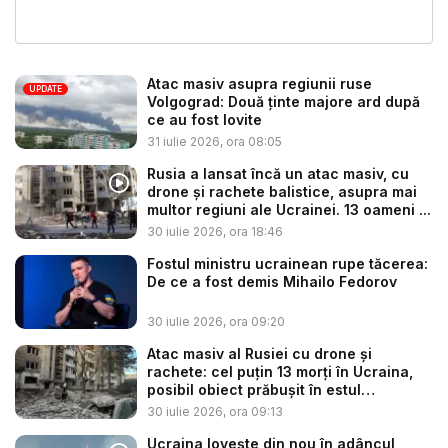
Atac masiv asupra regiunii ruse
UPDATE
Volgograd: Două ținte majore ard după
ce au fost lovite
31 iulie 2026, ora 08:05
Rusia a lansat încă un atac masiv, cu
drone și rachete balistice, asupra mai
multor regiuni ale Ucrainei. 13 oameni ...
30 iulie 2026, ora 18:46
Fostul ministru ucrainean rupe tăcerea:
De ce a fost demis Mihailo Fedorov
30 iulie 2026, ora 09:20
Atac masiv al Rusiei cu drone și
rachete: cel puțin 13 morți în Ucraina,
posibil obiect prăbușit în estul
Poloniei...
30 iulie 2026, ora 09:13
Ucraina lovește din nou în adâncul