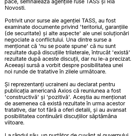
pace, semnalează agențiile ruse TASS și Ria
Novosti.
Potrivit unor surse ale agenției TASS, au fost
examinate documente privind 'teritoriul, garanțiile
(de securitate) și alte aspecte' ale unei soluționări
negociate a conflictului. Una dintre surse a
menționat că 'nu se poate spune' că nu sunt
rezultate după discuțiile trilaterale, întrucât 'există'
rezultate după aceste discuții, dar nu le-a precizat.
Aceeași sursă a vorbit despre posibilitatea unei
noi runde de tratative în zilele următoare.
Și reprezentanți ucraineni au declarat pentru
publicația americană Axios că reuniunea a fost
'constructivă' și 'pozitivă'. Aceștia au menționat
de asemenea că există rezultate în urma acestor
tratative, dar tot fără a oferi detalii, și au avansat
posibilitatea continuării discuțiilor săptămâna
viitoare.
La rândul său, un purtător de cuvânt al guvernului