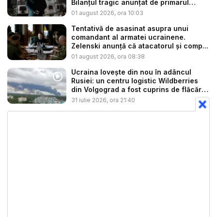
Bilanțul tragic anunțat de primarul
Klits...
01 august 2026, ora 10:03
Tentativă de asasinat asupra unui
comandant al armatei ucrainene.
Zelenski anunță că atacatorul și comp...
01 august 2026, ora 08:38
Ucraina lovește din nou în adâncul
Rusiei: un centru logistic Wildberries
din Volgograd a fost cuprins de flăcări
...
31 iulie 2026, ora 21:40