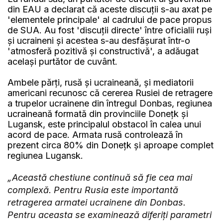
din EAU a declarat că aceste discuții s-au axat pe
'elementele principale' al cadrului de pace propus
de SUA. Au fost 'discuții directe' între oficialii ruși
și ucraineni și acestea s-au desfășurat într-o
'atmosferă pozitivă și constructivă', a adăugat
același purtător de cuvânt.
Ambele părți, rusă și ucraineană, și mediatorii
americani recunosc că cererea Rusiei de retragere
a trupelor ucrainene din întregul Donbas, regiunea
ucraineană formată din provinciile Donețk și
Lugansk, este principalul obstacol în calea unui
acord de pace. Armata rusă controlează în
prezent circa 80% din Donețk și aproape complet
regiunea Lugansk.
„Această chestiune continuă să fie cea mai
complexă. Pentru Rusia este importantă
retragerea armatei ucrainene din Donbas.
Pentru aceasta se examinează diferiți parametri