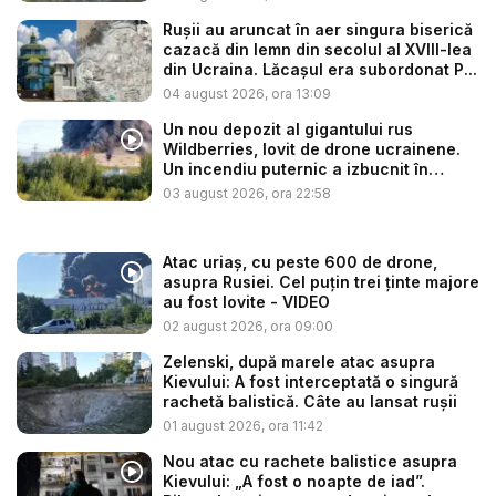
Rușii au aruncat în aer singura biserică
cazacă din lemn din secolul al XVIII-lea
din Ucraina. Lăcașul era subordonat P...
04 august 2026, ora 13:09
Un nou depozit al gigantului rus
Wildberries, lovit de drone ucrainene.
Un incendiu puternic a izbucnit în
regiu...
03 august 2026, ora 22:58
Atac uriaș, cu peste 600 de drone,
asupra Rusiei. Cel puțin trei ținte majore
au fost lovite - VIDEO
02 august 2026, ora 09:00
Zelenski, după marele atac asupra
Kievului: A fost interceptată o singură
rachetă balistică. Câte au lansat rușii
01 august 2026, ora 11:42
Nou atac cu rachete balistice asupra
Kievului: „A fost o noapte de iad”.