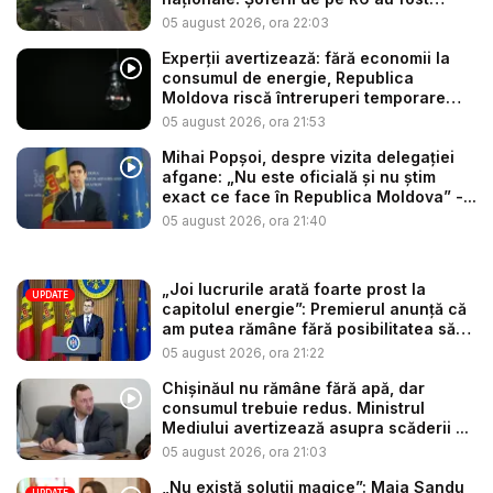
opri...
05 august 2026, ora 22:03
Experții avertizează: fără economii la
consumul de energie, Republica
Moldova riscă întreruperi temporare
de...
05 august 2026, ora 21:53
Mihai Popșoi, despre vizita delegației
afgane: „Nu este oficială și nu știm
exact ce face în Republica Moldova” -...
05 august 2026, ora 21:40
„Joi lucrurile arată foarte prost la
UPDATE
capitolul energie”: Premierul anunță că
am putea rămâne fără posibilitatea să
c...
05 august 2026, ora 21:22
Chișinăul nu rămâne fără apă, dar
consumul trebuie redus. Ministrul
Mediului avertizează asupra scăderii ...
05 august 2026, ora 21:03
„Nu există soluții magice”: Maia Sandu
UPDATE