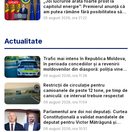
„Joi lucrurile arată foarte prost la
UPDATE
capitolul energie”: Premierul anunță că
am putea rămâne fără posibilitatea să
c...
05 august 2026, ora 21:22
Actualitate
Trafic mai intens în Republica Moldova,
în perioada concediilor și a revenirii
moldovenilor din diasporă: poliția vine
c...
06 august 2026, ora 11:28
Restricții de circulație pentru
camioanele de peste 12 tone, pe timp de
caniculă: ce interval trebuie respectat
06 august 2026, ora 11:04
Parlamentul are doi noi deputați. Curtea
Constituțională a validat mandatele de
deputat pentru Victor Mătrăgună și
Rom...
06 august 2026, ora 10:51