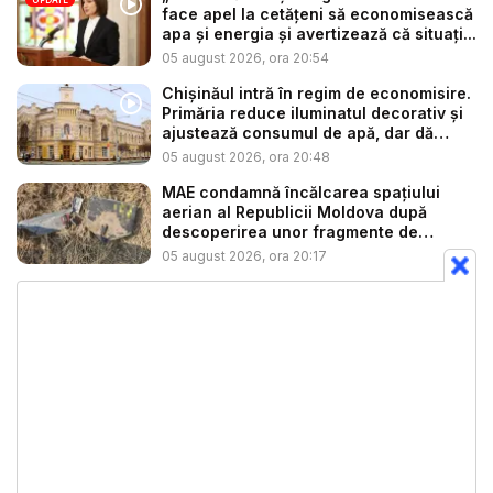
face apel la cetățeni să economisească
apa și energia și avertizează că situați...
05 august 2026, ora 20:54
Chișinăul intră în regim de economisire.
Primăria reduce iluminatul decorativ și
ajustează consumul de apă, dar dă
asig...
05 august 2026, ora 20:48
MAE condamnă încălcarea spațiului
aerian al Republicii Moldova după
descoperirea unor fragmente de
dronă...
05 august 2026, ora 20:17