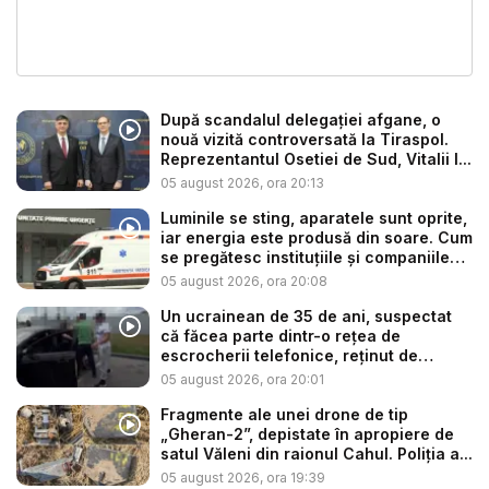
După scandalul delegației afgane, o
nouă vizită controversată la Tiraspol.
Reprezentantul Osetiei de Sud, Vitalii I...
05 august 2026, ora 20:13
Luminile se sting, aparatele sunt oprite,
iar energia este produsă din soare. Cum
se pregătesc instituțiile și companiile
p...
05 august 2026, ora 20:08
Un ucrainean de 35 de ani, suspectat
că făcea parte dintr-o rețea de
escrocherii telefonice, reținut de
poliți...
05 august 2026, ora 20:01
Fragmente ale unei drone de tip
„Gheran-2”, depistate în apropiere de
satul Văleni din raionul Cahul. Poliția a...
05 august 2026, ora 19:39