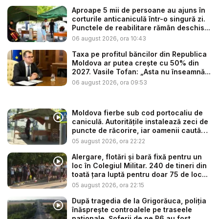
Aproape 5 mii de persoane au ajuns în
corturile anticaniculă într-o singură zi.
Punctele de reabilitare rămân deschis...
06 august 2026, ora 10:43
Taxa pe profitul băncilor din Republica
Moldova ar putea crește cu 50% din
2027. Vasile Tofan: „Asta nu înseamnă...
06 august 2026, ora 09:53
Moldova fierbe sub cod portocaliu de
caniculă. Autoritățile instalează zeci de
puncte de răcorire, iar oamenii caută
s...
05 august 2026, ora 22:22
Alergare, flotări și bară fixă pentru un
loc în Colegiul Militar. 240 de tineri din
toată țara luptă pentru doar 75 de loc...
05 august 2026, ora 22:15
După tragedia de la Grigorăuca, poliția
înăsprește controalele pe traseele
naționale. Șoferii de pe R6 au fost