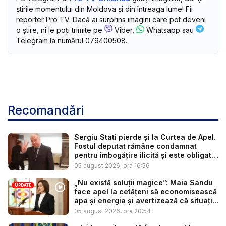
știrile momentului din Moldova și din întreaga lume! Fii
reporter Pro TV. Dacă ai surprins imagini care pot deveni
o știre, ni le poți trimite pe
Viber,
Whatsapp sau
Telegram la numărul 079400508.
Recomandări
Sergiu Stati pierde și la Curtea de Apel.
Fostul deputat rămâne condamnat
pentru îmbogățire ilicită și este obligat
...
05 august 2026, ora 16:56
„Nu există soluții magice”: Maia Sandu
UPDATE
face apel la cetățeni să economisească
apa și energia și avertizează că situați...
05 august 2026, ora 20:54