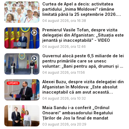
Curtea de Apel a decis: activitatea
partidului „Inima Moldovei” rămâne
limitată până la 25 septembrie 2026.
Re...
04 august 2026, ora 16:38
Premierul Vasile Tofan, despre vizita
delegației din Afganistan: „Situația este
jenantă și inacceptabilă” - VIDEO
04 august 2026, ora 12:46
Guvernul alocă peste 6,5 miliarde de lei
pentru primăriile care se unesc
voluntar: „Bani pentru apă, drumuri și ...
04 august 2026, ora 11:56
Alexei Buzu, despre vizita delegației din
UPDATE
Afganistan în Moldova: „Este absolut
inacceptabil că am avut această
situaț...
04 august 2026, ora 10:32
Maia Sandu i-a conferit „Ordinul
Onoarei” ambasadorului Regatului
Țărilor de Jos la final de mandat
03 august 2026, ora 20:29