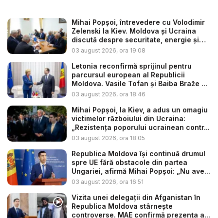
Mihai Popșoi, întrevedere cu Volodimir
Zelenski la Kiev. Moldova și Ucraina
discută despre securitate, energie și
d...
03 august 2026, ora 19:08
Letonia reconfirmă sprijinul pentru
parcursul european al Republicii
Moldova. Vasile Tofan și Baiba Braže ...
03 august 2026, ora 18:46
Mihai Popșoi, la Kiev, a adus un omagiu
victimelor războiului din Ucraina:
„Rezistența poporului ucrainean contr...
03 august 2026, ora 18:05
Republica Moldova își continuă drumul
spre UE fără obstacole din partea
Ungariei, afirmă Mihai Popșoi: „Nu ave...
03 august 2026, ora 16:51
Vizita unei delegații din Afganistan în
Republica Moldova stârnește
controverse. MAE confirmă prezența a...