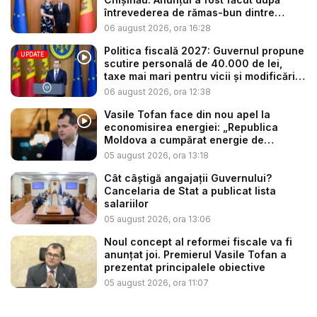
întrevederea de rămas-bun dintre
minis...
06 august 2026, ora 16:28
Politica fiscală 2027: Guvernul propune
UPDATE
scutire personală de 40.000 de lei,
taxe mai mari pentru vicii și modificări
l...
06 august 2026, ora 12:38
Vasile Tofan face din nou apel la
economisirea energiei: „Republica
Moldova a cumpărat energie de
avarie...
05 august 2026, ora 13:18
Cât câștigă angajații Guvernului?
Cancelaria de Stat a publicat lista
salariilor
05 august 2026, ora 13:06
Noul concept al reformei fiscale va fi
anunțat joi. Premierul Vasile Tofan a
prezentat principalele obiective
05 august 2026, ora 11:07