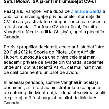
Șeful MoldATSA și-ar fi înfrumusețat CV-ul
Reacția lui Vangheli vine după ce
Ziarul de Gardă
a
publicat o investigație privind unele informații din
CV-ul său și activitatea companiilor cu care acesta
a fost asociat. Conform CV-ului oficial, Dumitru
Vangheli a făcut studii la Chișinău, apoi a plecat în
Canada.
Potrivit propriilor declarații, acolo ar fi studiat între
2011 și 2012 la Școala de Pilotaj „CargAir” din
Hubert, cunoscută ca una dintre cele mai mari
academii private de aviație din Canada, academie
unde ar fi obținut licență ATPL, cel mai înalt nivel
de calificare pentru un pilot de avion.
În aceeași perioadă, susține Vangheli în același
document, ar fi fost administrator la o companie
de catering din Montreal, iar după absolvirea școlii
de pilotaj ar fi fost angajat ca pilot de linie la Air
Canada.