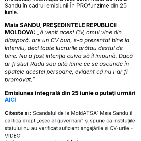
Sandu în cadrul emisiunii În PROfunzime din 25
iunie.
Maia SANDU, PREȘEDINTELE REPUBLICII
MOLDOVA:
„A venit acest CV, omul vine din
diasporă, are un CV bun, s-a prezentat bine la
interviu, deci toate lucrurile arătau destul de
bine. Nu a fost intenția cuiva să îl impună. Dacă
ar fi știut Radu sau altă lume ce se ascunde în
spatele acestei persoane, evident că nu l-ar fi
promovat.”
Emisiunea integrală din 25 iunie o puteți urmări
AICI
Citeste si :
Scandalul de la MoldATSA: Maia Sandu îl
califică drept „eșec al guvernării” și spune că instituțiile
statului nu au verificat suficient angajările și CV-urile -
VIDEO