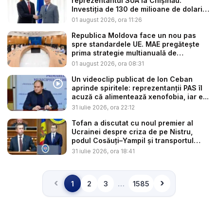
reprezentantul SUA la Chișinău.
Investiția de 130 de milioane de dolari
p...
01 august 2026, ora 11:26
Republica Moldova face un nou pas
spre standardele UE. MAE pregătește
prima strategie multianuală de
coopera...
01 august 2026, ora 08:31
Un videoclip publicat de Ion Ceban
aprinde spiritele: reprezentanții PAS îl
acuză că alimentează xenofobia, iar e...
31 iulie 2026, ora 22:12
Tofan a discutat cu noul premier al
Ucrainei despre criza de pe Nistru,
podul Cosăuți–Yampil și transportul
cer...
31 iulie 2026, ora 18:41
‹
›
…
1
2
3
1585
Înapoi
Înainte