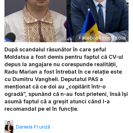
Facebook.com
/
colaj
După scandalul răsunător în care șeful
Moldatsa a fost demis pentru faptul că CV-ul
depus la angajare nu corespunde realității,
Radu Marian a fost întrebat în ce relație este
cu Dumitru Vangheli. Deputatul PAS a
menționat că ce doi au „copilărit într-o
ogradă”, spunând că n-au fost prieteni, însă își
asumă faptul că a greșit atunci când l-a
recomandat pe el în funcție.
Daniela Frunză