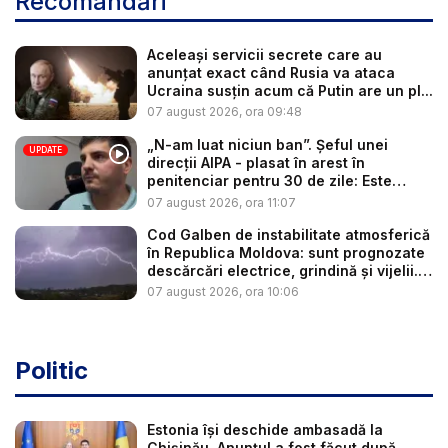
Recomandări
Aceleași servicii secrete care au
anunțat exact când Rusia va ataca
Ucraina susțin acum că Putin are un pl...
07 august 2026, ora 09:48
„N-am luat niciun ban”. Șeful unei
UPDATE
direcții AIPA - plasat în arest în
penitenciar pentru 30 de zile: Este
cerc...
07 august 2026, ora 11:07
Cod Galben de instabilitate atmosferică
în Republica Moldova: sunt prognozate
descărcări electrice, grindină și vijelii.
...
07 august 2026, ora 10:06
Politic
Estonia își deschide ambasadă la
Chișinău. Anunțul a fost făcut după