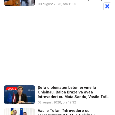
03 august 2026, ora 15:05
Șefa diplomației Letoniei vine la
UPDATE
Chișinău. Baiba Braže va avea
întrevederi cu Maia Sandu, Vasile Tof...
02 august 2026, ora 12:32
Vasile Tofan, întrevedere cu