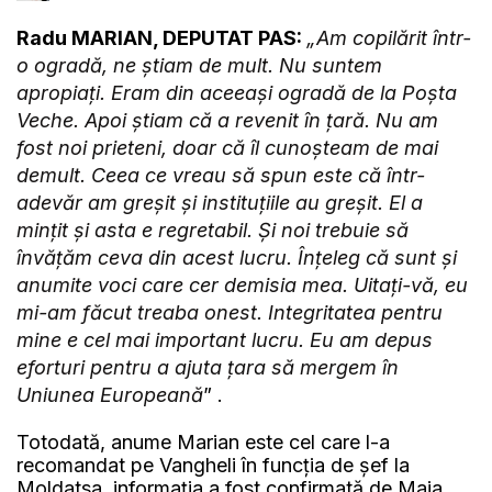
Radu MARIAN, DEPUTAT PAS:
„Am copilărit într-
o ogradă, ne știam de mult. Nu suntem
apropiați. Eram din aceeași ogradă de la Poșta
Veche. Apoi știam că a revenit în țară. Nu am
fost noi prieteni, doar că îl cunoșteam de mai
demult. Ceea ce vreau să spun este că într-
adevăr am greșit și instituțiile au greșit. El a
mințit și asta e regretabil. Și noi trebuie să
învățăm ceva din acest lucru. Înțeleg că sunt și
anumite voci care cer demisia mea. Uitați-vă, eu
mi-am făcut treaba onest. Integritatea pentru
mine e cel mai important lucru. Eu am depus
eforturi pentru a ajuta țara să mergem în
Uniunea Europeană
” .
Totodată, anume Marian este cel care l-a
recomandat pe Vangheli în funcția de șef la
Moldatsa, informația a fost confirmată de Maia